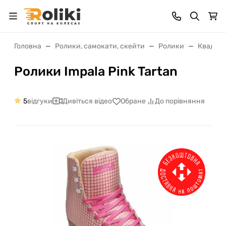
Головна
Ролики, самокати, скейти
Ролики
Квади
Ролики Impala Pink Tartan
5
відгуки
Дивіться відео
Обране
До порівняння