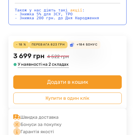
Також у нас діють такі
акції
:
- Знижка 5% для ЗСУ, ТРО
- Знижка 200 грн. до Дня Народження
- 18 %
ПЕРЕВАГА
823
ГРН
+184
БОНУС
3 699
грн
4 522
грн
У наявності на 2 складах
Додати в кошик
Купити в один клік
Швидка доставка
Бонуси за покупку
Гарантія якості