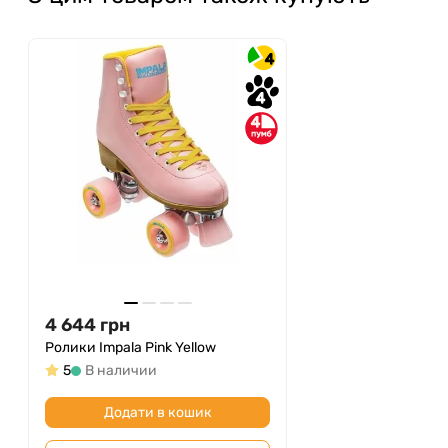
4
4
4
4 644
грн
Ролики Impala Pink Yellow
5
В наличии
Додати в кошик