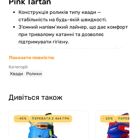
Pink Tartan
Конструкція роликів типу квади —
стабільність на будь-якій швидкості.
З'ємний напівм’який лайнер, що дає комфорт
при тривалому катанні та дозволяє
підтримувати гігієну.
Надійна фіксація ноги за рахунок шнурків і
м’який комір із язичком для зручності.
Показати повністю
Підшипники класу ABEC-7 відповідають за
Категорії:
плавний і швидкий рух без зайвих зусиль.
Квади
Ролики
Алюмінієва опорна плита підвищує
жорсткість і стабільність ковзанів під час
руху.
Дивіться також
Особливе поєднання рожевого кольору з
тартановим візерунком додасть
індивідуальності та яскравості образу.
- 40%
ПЕРЕВАГА
2 464
ГРН
- 20%
ПЕРЕВАГ
Розмірний ряд від EU 34 до 42 відкриває
можливість знайти оптимальний варіант для