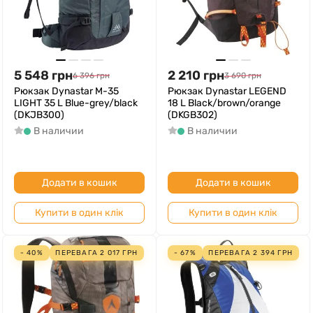
5 548
грн
2 210
грн
6 396
грн
3 690
грн
Рюкзак Dynastar M-35
Рюкзак Dynastar LEGEND
LIGHT 35 L Blue-grey/black
18 L Black/brown/orange
(DKJB300)
(DKGB302)
В наличии
В наличии
Додати в кошик
Додати в кошик
Купити в один клік
Купити в один клік
- 40%
ПЕРЕВАГА
2 017
ГРН
- 67%
ПЕРЕВАГА
2 394
ГРН