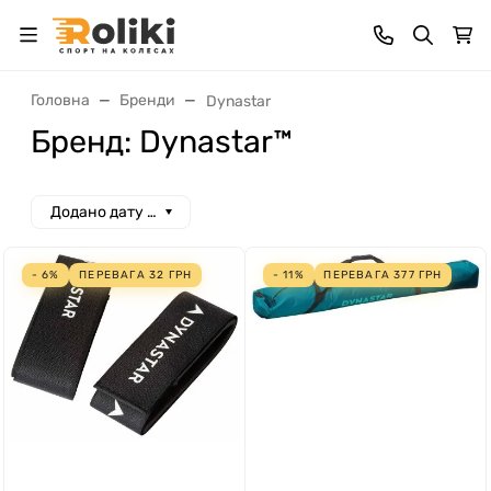
Головна
Бренди
Dynastar
Бренд: Dynastar™
Додано дату спад
- 6%
ПЕРЕВАГА
32
ГРН
- 11%
ПЕРЕВАГА
377
ГРН