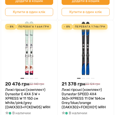
Додати в кошик
Додати в кошик
Купити в один клік
Купити в один клік
- 8%
ПЕРЕВАГА
1 664
ГРН
- 8%
ПЕРЕВАГА
1 746
ГРН
20 476
грн
21 378
грн
22 140
грн
23 124
грн
Лижі гірські (комплект)
Лижі гірські (комплект)
Dynastar E 4X4 3 W +
Dynastar SPEED 4X4
XPRESS W 11 150 см
363+XPRESS 11 GW 164см
White/pink/grey
Grey/blue/orange
(DAKX303+FCKDW05) WRH
(DAKX302+FCKDX01) WRH
В наличии
В наличии