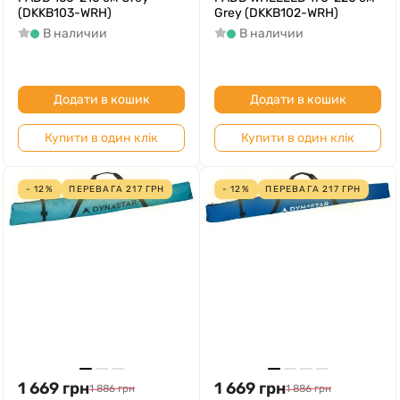
(DKKB103-WRH)
Grey (DKKB102-WRH)
В наличии
В наличии
Додати в кошик
Додати в кошик
Купити в один клік
Купити в один клік
- 12%
ПЕРЕВАГА
217
ГРН
- 12%
ПЕРЕВАГА
217
ГРН
1 669
грн
1 669
грн
1 886
грн
1 886
грн