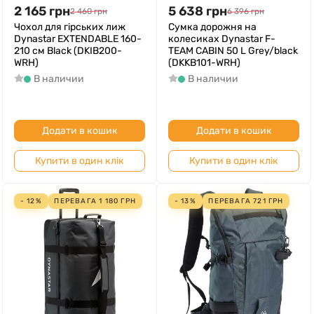
2 165
грн
5 638
грн
2 460
грн
6 396
грн
Чохол для гірських лиж
Сумка дорожня на
Dynastar EXTENDABLE 160-
колесиках Dynastar F-
210 см Black (DKIB200-
TEAM CABIN 50 L Grey/black
WRH)
(DKKB101-WRH)
В наличии
В наличии
Додати в кошик
Додати в кошик
Купити в один клік
Купити в один клік
- 12%
ПЕРЕВАГА
1 180
ГРН
- 13%
ПЕРЕВАГА
721
ГРН