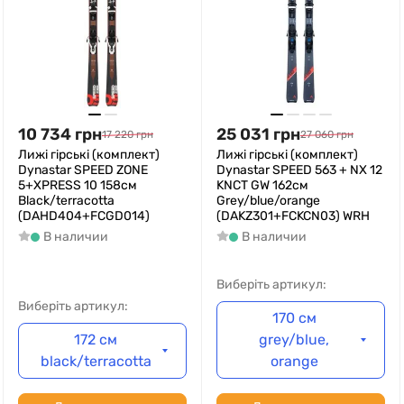
10 734
грн
25 031
грн
17 220
грн
27 060
грн
Лижі гірські (комплект)
Лижі гірські (комплект)
Dynastar SPEED ZONE
Dynastar SPEED 563 + NX 12
5+XPRESS 10 158см
KNCT GW 162см
Black/terracotta
Grey/blue/orange
(DAHD404+FCGD014)
(DAKZ301+FCKCN03) WRH
В наличии
В наличии
Виберіть артикул:
Виберіть артикул:
170 см
172 см
grey/blue,
black/terracotta
orange