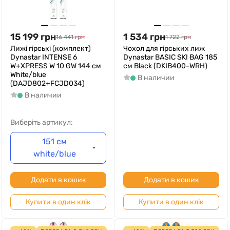
15 199
грн
1 534
грн
16 441
грн
1 722
грн
Лижі гірські (комплект)
Чохол для гірських лиж
Dynastar INTENSE 6
Dynastar BASIC SKI BAG 185
W+XPRESS W 10 GW 144 см
см Black (DKIB400-WRH)
White/blue
В наличии
(DAJD802+FCJD034)
В наличии
Виберіть артикул:
151 см
white/blue
Додати в кошик
Додати в кошик
Купити в один клік
Купити в один клік