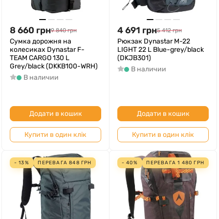
8 660
грн
4 691
грн
9 840
грн
5 412
грн
Сумка дорожня на
Рюкзак Dynastar M-22
колесиках Dynastar F-
LIGHT 22 L Blue-grey/black
TEAM CARGO 130 L
(DKJB301)
Grey/black (DKKB100-WRH)
В наличии
В наличии
Додати в кошик
Додати в кошик
Купити в один клік
Купити в один клік
- 13%
ПЕРЕВАГА
848
ГРН
- 40%
ПЕРЕВАГА
1 480
ГРН