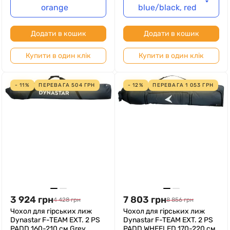
orange
blue/black, red
Додати в кошик
Додати в кошик
Купити в один клік
Купити в один клік
- 11%
ПЕРЕВАГА
504
ГРН
- 12%
ПЕРЕВАГА
1 053
ГРН
3 924
грн
7 803
грн
4 428
грн
8 856
грн
Чохол для гірських лиж
Чохол для гірських лиж
Dynastar F-TEAM EXT. 2 PS
Dynastar F-TEAM EXT. 2 PS
PADD 160-210 см Grey
PADD WHEELED 170-220 см