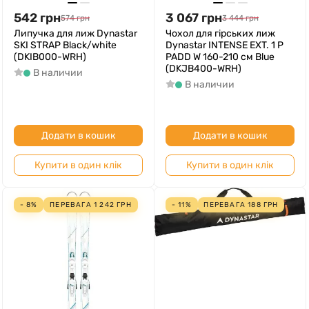
542
грн
3 067
грн
574
грн
3 444
грн
Липучка для лиж Dynastar
Чохол для гірських лиж
SKI STRAP Black/white
Dynastar INTENSE EXT. 1 P
(DKIB000-WRH)
PADD W 160-210 см Blue
(DKJB400-WRH)
В наличии
В наличии
Додати в кошик
Додати в кошик
Купити в один клік
Купити в один клік
- 8%
ПЕРЕВАГА
1 242
ГРН
- 11%
ПЕРЕВАГА
188
ГРН