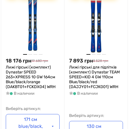
18 176
грн
7 893
грн
19 680
грн
8 528
грн
Лижі гірські (комплект)
Лижі гірські для підлітків
Dynastar SPEED
(комплект) Dynastar TEAM
263+XPRESS 10 GW 164см
SPEED+KID 4 GW 110см
Blue/black/orange
Blue/black/red
(DAKBT01+FCKDX04) WRH
(DAJJY01+FCJK001) WRH
В наличии
В наличии
Виберіть артикул:
Виберіть артикул:
171 см
blue/black,
130 см