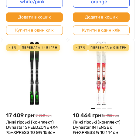
white/pink
orange
Додати в кошик
Додати в кошик
Купити в один клік
Купити в один клік
- 8%
ПЕРЕВАГА
1 451
ГРН
- 37%
ПЕРЕВАГА
6 018
ГРН
17 409
грн
10 464
грн
18 860
грн
16 482
грн
Лижі гірські (комплект)
Лижі гірські (комплект)
Dynastar SPEEDZONE 4X4
Dynastar INTENSE 6
75+XPRESS 10 GW 158см
W+XPRESS W 10 144см