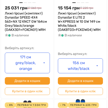
25 031
грн
15 154
грн
27 060
грн
17 220
грн
Лижі гірські (комплект)
Лижі гірські (комплект)
Dynastar SPEED 4X4
Dynastar E LITE 2
563+NX 12 KNCT GW 164см
W+XPRESS W 10 GW 149 см
Grey/black/orange
White/black
(DAKX301+FCKCN01) WRH
(DAKBT03+FCKDW04) WRH
В наличии
В наличии
Виберіть артикул:
Виберіть артикул:
171 см
grey/black,
156 см
orange
white/black
Додати в кошик
Додати в кошик
Купити в один клік
Купити в один клік
- 8%
ПЕРЕВАГА
1 504
ГРН
- 7%
ПЕРЕВАГА
635
ГРН