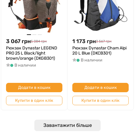
3 067
грн
1 173
грн
5 084
грн
3 567
грн
Рюкзак Dynastar LEGEND
Рюкзак Dynastar Cham Alpi
PRO 25 L Black/light
20 L Blue (DKCB301)
brown/orange (DKGB301)
В наличии
В наличии
Додати в кошик
Додати в кошик
Купити в один клік
Купити в один клік
Завантажити більше