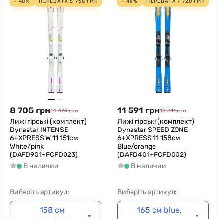
- 40%
ПЕРЕВАГА
5 768
ГРН
- 40%
ПЕРЕВАГА
7 720
ГРН
8 705
грн
11 591
грн
14 473
грн
19 311
грн
Лижі гірські (комплект)
Лижі гірські (комплект)
Dynastar INTENSE
Dynastar SPEED ZONE
6+XPRESS W 11 151см
6+XPRESS 11 158см
White/pink
Blue/orange
(DAFD901+FCFD023)
(DAFD401+FCFD002)
В наличии
В наличии
Виберіть артикул:
Виберіть артикул:
158 см
165 см blue,