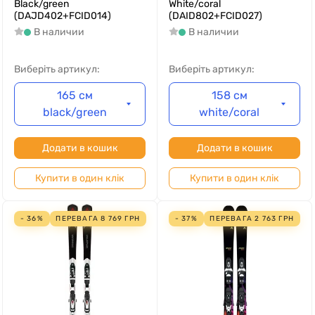
Black/green
White/coral
(DAJD402+FCID014)
(DAID802+FCID027)
В наличии
В наличии
Виберіть артикул:
Виберіть артикул:
165 см
158 см
black/green
white/coral
Додати в кошик
Додати в кошик
Купити в один клік
Купити в один клік
- 36%
ПЕРЕВАГА
8 769
ГРН
- 37%
ПЕРЕВАГА
2 763
ГРН