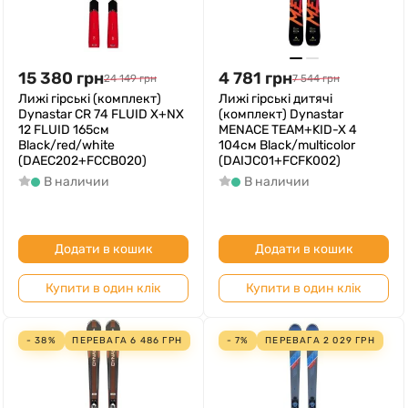
15 380
грн
4 781
грн
24 149
грн
7 544
грн
Лижі гірські (комплект)
Лижі гірські дитячі
Dynastar CR 74 FLUID X+NX
(комплект) Dynastar
12 FLUID 165см
MENACE TEAM+KID-X 4
Black/red/white
104см Black/multicolor
(DAEC202+FCCB020)
(DAIJC01+FCFK002)
В наличии
В наличии
Додати в кошик
Додати в кошик
Купити в один клік
Купити в один клік
- 38%
ПЕРЕВАГА
6 486
ГРН
- 7%
ПЕРЕВАГА
2 029
ГРН