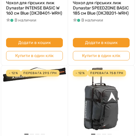
Чохол для гірських лиж
Чохол для гірських лиж
Dynastar INTENSE BASIC W
Dynastar SPEEDZONE BASIC
160 см Blue (DKJB401-WRH)
185 см Blue (DKJB201-WRH)
В наличии
В наличии
Додати в кошик
Додати в кошик
Купити в один клік
Купити в один клік
- 12%
ПЕРЕВАГА
295
ГРН
- 12%
ПЕРЕВАГА
758
ГРН