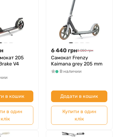
рн
6 440
грн
8 050
грн
амокат 205
Самокат Frenzy
Brake V4
Kaimana grey 205 mm
В наличии
ичии
и в кошик
Додати в кошик
ти в один
Купити в один
клік
клік