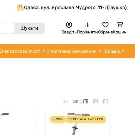
Одеса, вул. Ярослава Мудрого, 11-i (Глушко)
Шукати
Введіть
Порівняти
Обране
Кошик
Електротранспорт
Спортивне харчування
Більше
- 20%
ПЕРЕВАГА
1 610
ГРН