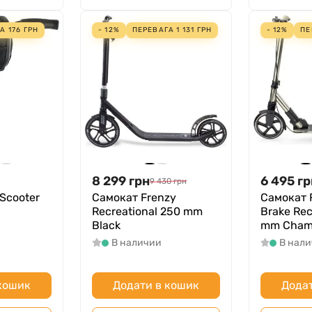
ГА
176
ГРН
- 12%
ПЕРЕВАГА
1 131
ГРН
- 12%
ПЕ
8 299
грн
6 495
гр
9 430
грн
Scooter
Самокат Frenzy
Самокат 
Recreational 250 mm
Brake Rec
Black
mm Cham
В наличии
В нал
 кошик
Додати в кошик
Додат