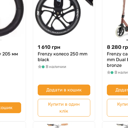
1 610
грн
8 280
г
y 205 мм
Frenzy колесо 250 mm
Frenzy с
black
mm Dual 
bronze
В наличии
В нал
Додати в кошик
Додат
Купити в один
Купи
 кошик
клік