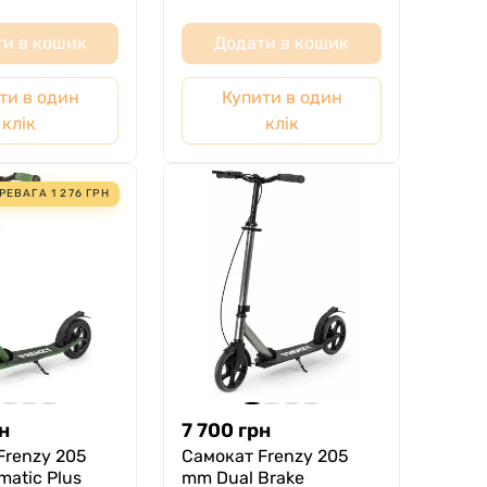
и в кошик
Додати в кошик
ти в один
Купити в один
клік
клік
РЕВАГА
1 276
ГРН
н
7 700
грн
Frenzy 205
Самокат Frenzy 205
atic Plus
mm Dual Brake