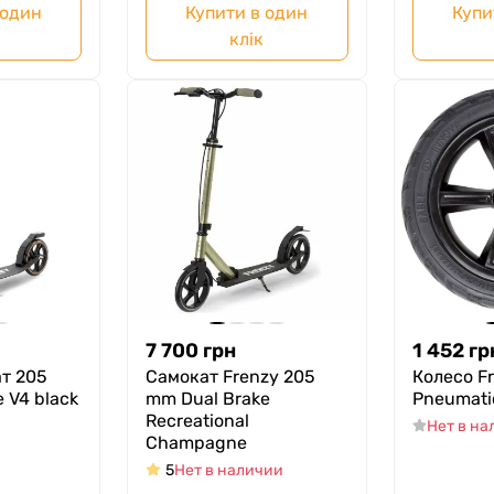
 один
Купити в один
Купи
клік
7 700
грн
1 452
гр
ат 205
Самокат Frenzy 205
Колесо F
 V4 black
mm Dual Brake
Pneumati
Recreational
Нет в н
Сhampagne
5
Нет в наличии