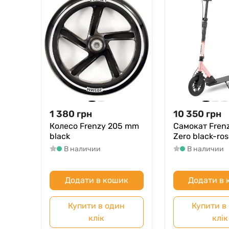
1 380
грн
10 350
грн
Колесо Frenzy 205 mm
Самокат Frenz
black
Zero black-ros
В наличии
В наличии
Додати в кошик
Додати в
Купити в один
Купити в
клік
клік