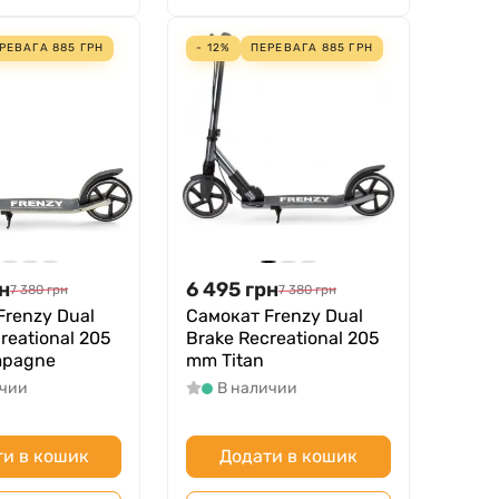
РЕВАГА
885
ГРН
- 12%
ПЕРЕВАГА
885
ГРН
н
6 495
грн
7 380
грн
7 380
грн
Frenzy Dual
Самокат Frenzy Dual
reational 205
Brake Recreational 205
pagne
mm Titan
ичии
В наличии
и в кошик
Додати в кошик