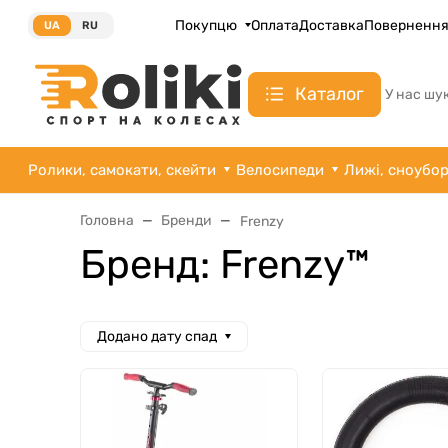
Покупцю
Оплата
Доставка
Поверненн
UA
RU
Каталог
У нас шу
Ролики, самокати, скейти
Велосипеди
Лижі, сноубо
Головна
Бренди
Frenzy
Бренд: Frenzy™
Додано дату спад