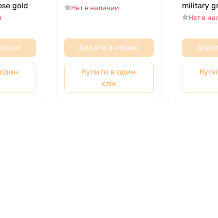
ose gold
military 
Нет в наличии
и
Нет в н
 кошик
Додати в кошик
Додат
 один
Купити в один
Купи
клік