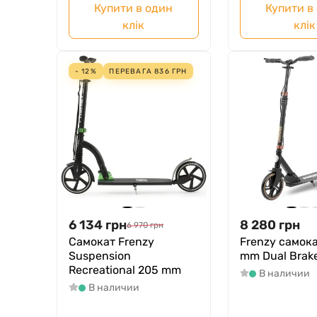
Купити в один
Купити в
клік
клік
- 12%
ПЕРЕВАГА
836
ГРН
6 134
грн
8 280
грн
6 970
грн
Самокат Frenzy
Frenzy самок
Suspension
mm Dual Brake
Recreational 205 mm
В наличии
В наличии