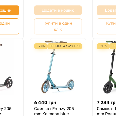
 кошик
Додати в кошик
Додат
 один
Купити в один
Купи
клік
- 20%
ПЕРЕВАГА
1 610
ГРН
- 15%
ПЕ
6 440
грн
7 234
гр
zy 205
Самокат Frenzy 205
Самокат 
e
mm Kaimana blue
mm Pneum