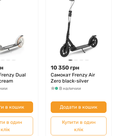
рн
10 350
грн
Frenzy Dual
Самокат Frenzy Air
 cream
Zero black-silver
ичии
В наличии
и в кошик
Додати в кошик
ти в один
Купити в один
клік
клік