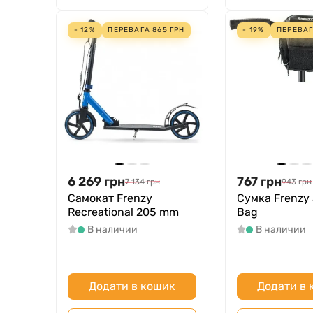
- 12%
ПЕРЕВАГА
865
ГРН
- 19%
ПЕРЕВА
6 269
грн
767
грн
7 134
грн
943
грн
Самокат Frenzy
Сумка Frenzy 
Recreational 205 mm
Bag
В наличии
В наличии
Додати в кошик
Додати в