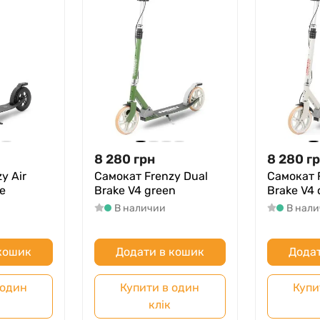
8 280
грн
8 280
г
y Air
Самокат Frenzy Dual
Самокат 
e
Brake V4 green
Brake V4
В наличии
В нал
 кошик
Додати в кошик
Додат
 один
Купити в один
Купи
клік