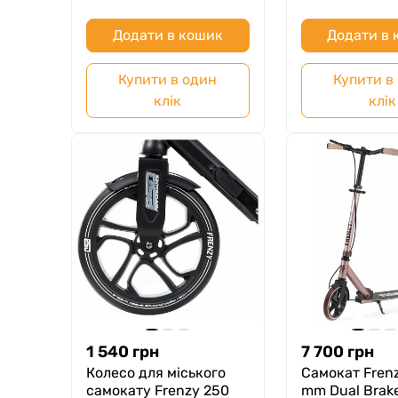
Додати в кошик
Додати в
Купити в один
Купити в
клік
клік
1 540
грн
7 700
грн
Колесо для міського
Самокат Fren
самокату Frenzy 250
mm Dual Brak