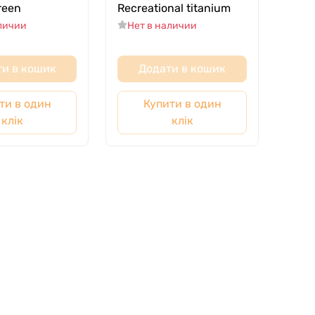
green
Recreational titanium
аличии
Нет в наличии
и в кошик
Додати в кошик
ти в один
Купити в один
клік
клік