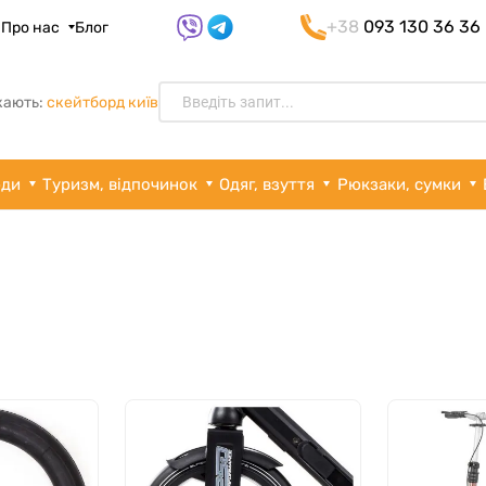
+38
093 130 36 36
я
Про нас
Блог
кають:
скейтборд київ
рди
Туризм, відпочинок
Одяг, взуття
Рюкзаки, сумки