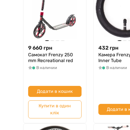
9 660
грн
432
грн
Самокат Frenzy 250
Камера Frenz
mm Recreational red
Inner Tube
В наличии
В наличии
Додати в кошик
Купити в один
Додати в
клік