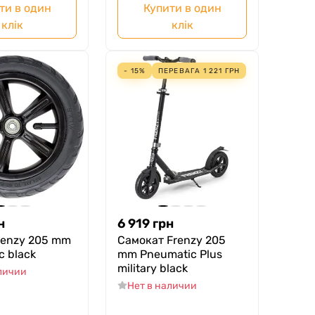
ти в один
Купити в один
клік
клік
- 15%
ПЕРЕВАГА
1 221
ГРН
н
6 919
грн
renzy 205 mm
Самокат Frenzy 205
c black
mm Pneumatic Plus
military black
аличии
Нет в наличии