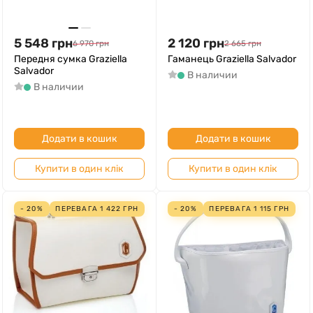
5 548
грн
2 120
грн
6 970
грн
2 665
грн
Передня сумка Graziella
Гаманець Graziella Salvador
Salvador
В наличии
В наличии
Додати в кошик
Додати в кошик
Купити в один клік
Купити в один клік
- 20%
ПЕРЕВАГА
1 422
ГРН
- 20%
ПЕРЕВАГА
1 115
ГРН