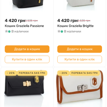
4 420
грн
4 420
грн
5 535
грн
5 535
грн
Кошик Graziella Passione
Кошик Graziella Brigitte
В наличии
В наличии
Додати в кошик
Додати в кошик
Купити в один клік
Купити в один клік
- 20%
ПЕРЕВАГА
545
ГРН
- 20%
ПЕРЕВАГА
545
ГРН