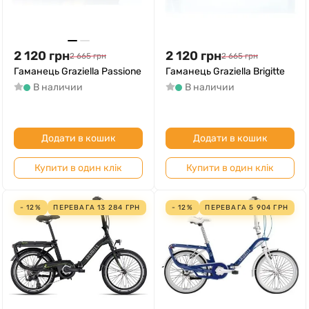
2 120
грн
2 120
грн
2 665
грн
2 665
грн
Гаманець Graziella Passione
Гаманець Graziella Brigitte
В наличии
В наличии
Додати в кошик
Додати в кошик
Купити в один клік
Купити в один клік
- 12%
ПЕРЕВАГА
13 284
ГРН
- 12%
ПЕРЕВАГА
5 904
ГРН