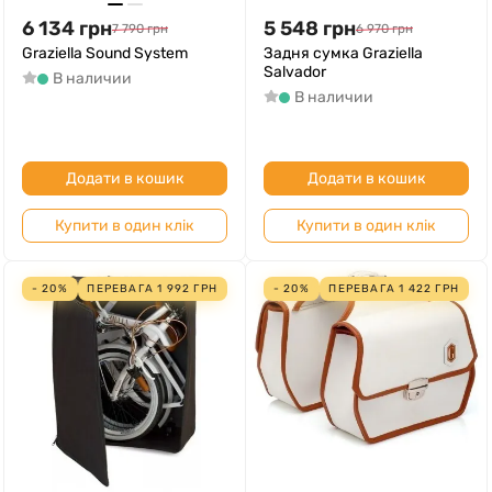
6 134
грн
5 548
грн
7 790
грн
6 970
грн
Graziella Sound System
Задня сумка Graziella
Salvador
В наличии
В наличии
Додати в кошик
Додати в кошик
Купити в один клік
Купити в один клік
- 20%
ПЕРЕВАГА
1 992
ГРН
- 20%
ПЕРЕВАГА
1 422
ГРН