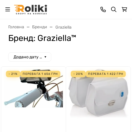
Головна
Бренди
Graziella
Бренд: Graziella™
Додано дату спад
- 21%
ПЕРЕВАГА
1 656
ГРН
- 20%
ПЕРЕВАГА
1 422
ГРН