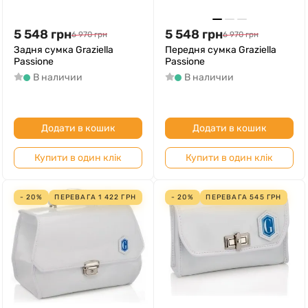
5 548
грн
5 548
грн
6 970
грн
6 970
грн
Задня сумка Graziella
Передня сумка Graziella
Passione
Passione
В наличии
В наличии
Додати в кошик
Додати в кошик
Купити в один клік
Купити в один клік
- 20%
ПЕРЕВАГА
1 422
ГРН
- 20%
ПЕРЕВАГА
545
ГРН