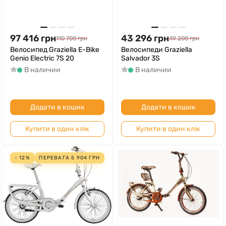
97 416
грн
43 296
грн
110 700
грн
49 200
грн
Велосипед Graziella E-Bike
Велосипеди Graziella
Genio Electric 7S 20
Salvador 3S
В наличии
В наличии
Додати в кошик
Додати в кошик
Купити в один клік
Купити в один клік
- 12%
ПЕРЕВАГА
5 904
ГРН