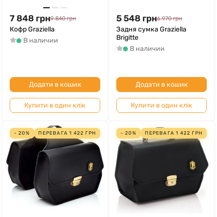
7 848
грн
5 548
грн
9 840
грн
6 970
грн
Кофр Graziella
Задня сумка Graziella
Brigitte
В наличии
В наличии
Додати в кошик
Додати в кошик
Купити в один клік
Купити в один клік
- 20%
ПЕРЕВАГА
1 422
ГРН
- 20%
ПЕРЕВАГА
1 422
ГРН