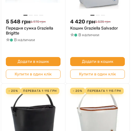
5 548
грн
4 420
грн
6 970
грн
5 535
грн
Передня сумка Graziella
Кошик Graziella Salvador
Brigitte
В наличии
В наличии
Додати в кошик
Додати в кошик
Купити в один клік
Купити в один клік
- 20%
ПЕРЕВАГА
1 115
ГРН
- 20%
ПЕРЕВАГА
1 115
ГРН