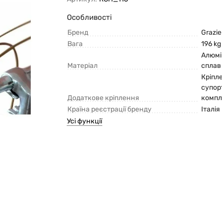
Особливості
Бренд
Grazie
Вага
196 kg
Алюмі
Матеріал
сплав
Кріпл
супор
Додаткове кріплення
компл
Країна реєстрації бренду
Італія
Усі функції