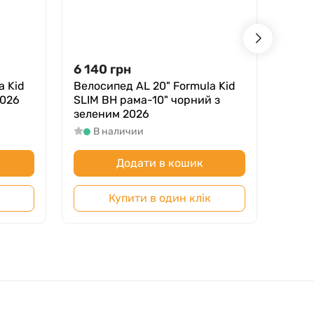
6 140
грн
6 17
a Kid
Велосипед AL 20" Formula Kid
Велос
2026
SLIM BH рама-10" чорний з
Grap
зеленим 2026
В
В наличии
Додати в кошик
Купити в один клік