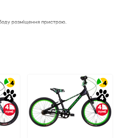
свободу розміщення пристрою.
4
4
- 23%
4
4
4
4