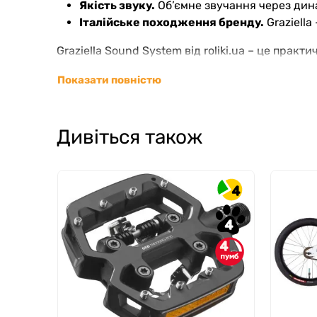
Якість звуку.
Об’ємне звучання через дина
Італійське походження бренду.
Graziella
Graziella Sound System від roliki.ua – це прак
Показати повністю
Дивіться також
4
4
4