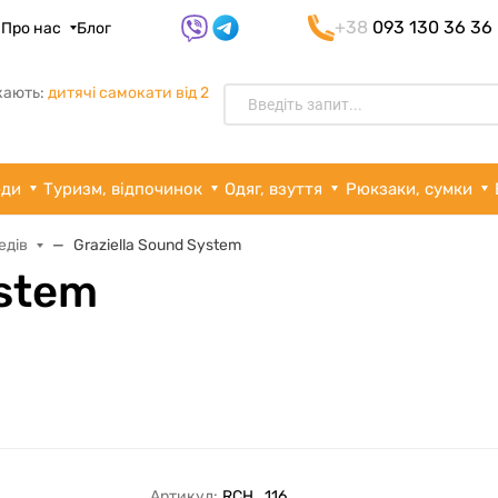
+38
093 130 36 36
я
Про нас
Блог
кають:
дитячі самокати від 2
рди
Туризм, відпочинок
Одяг, взуття
Рюкзаки, сумки
едів
Graziella Sound System
ystem
Артикул:
RCH_116