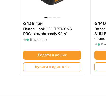
6 138
грн
6 140
Педалі Look GEO TREKKING
Велос
ROC, вісь chromoly 9/16"
SLIM B
черво
В наличии
В 
Додати в кошик
Купити в один клік