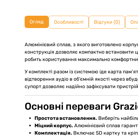
Огляд
Особливості
Відгуки (0)
Оп
Алюмінієвий сплав, з якого виготовлено корпус 
конструкція дозволяє компактно встановити ци
робить користування максимально комфортним
У комплекті разом із системою іде карта пам’я
відтворення аудіо в об’ємній якості через вб
супорт дозволяє надійно зафіксувати пристрій,
Основні переваги Grazi
Простота встановлення.
Виберіть найбіл
Міцний корпус.
Алюмінієвий сплав гаранту
Комплектація.
Включає SD картку та крі