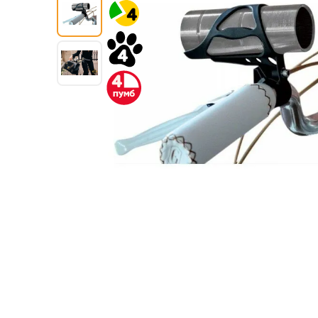
4
4
4