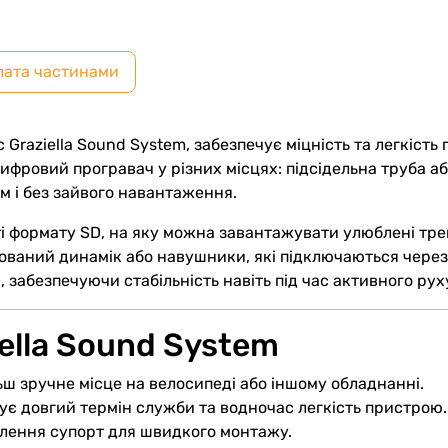
лата частинами
Graziella Sound System, забезпечує міцність та легкість 
фровий програвач у різних місцях: підсідельна труба аб
 і без зайвого навантаження.
ті формату SD, на яку можна завантажувати улюблені тре
удований динамік або навушники, які підключаються чере
 забезпечуючи стабільність навіть під час активного рух
ella Sound System
ьш зручне місце на велосипеді або іншому обладнанні.
є довгий термін служби та водночас легкість пристрою.
плення супорт для швидкого монтажу.