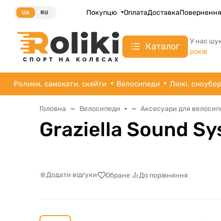
Покупцю
Оплата
Доставка
Поверненн
UA
RU
У нас шу
Каталог
років
Ролики, самокати, скейти
Велосипеди
Лижі, сноубо
Головна
Велосипеди
Аксесуари для велосип
Graziella Sound S
Додати відгуки
Обране
До порівняння