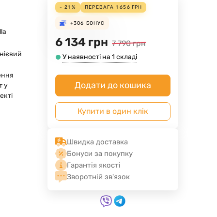
- 21 %
ПЕРЕВАГА
1 656
ГРН
+306
БОНУС
lla
6 134
грн
7 790
грн
нієвий
У наявності на 1 складі
ення
Додати до кошика
т у
екті
Купити в один клік
Швидка доставка
Бонуси за покупку
Гарантія якості
Зворотній зв'язок