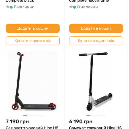
Complete black
Complete neochrome
В наличии
В наличии
Додати в кошик
Додати в кошик
Купити в один клік
Купити в один клік
7 190
грн
6 190
грн
Самокат трюковий Hipe H8
Самокат трюковий Hipe HS