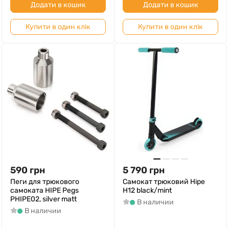
Додати в кошик
Додати в кошик
Купити в один клік
Купити в один клік
590
грн
5 790
грн
Пеги для трюкового
Самокат трюковий Hipe
самоката HIPE Pegs
H12 black/mint
PHIPE02, silver matt
В наличии
В наличии