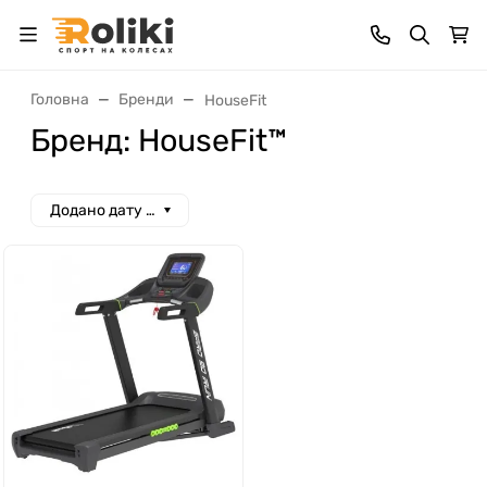
Головна
Бренди
HouseFit
Бренд: HouseFit™
Додано дату спад