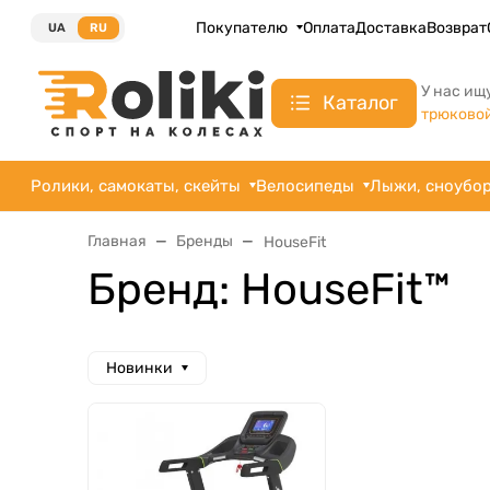
Покупателю
Оплата
Доставка
Возврат
UA
RU
У нас ищ
Каталог
трюково
Ролики, самокаты, скейты
Велосипеды
Лыжи, сноубо
Главная
Бренды
HouseFit
Бренд: HouseFit™
Новинки