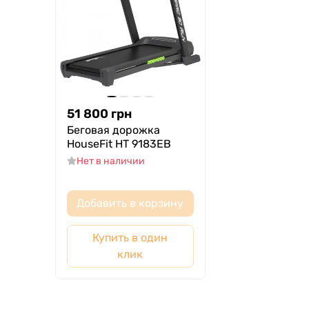
51 800
грн
Беговая дорожка
HouseFit HТ 9183EB
Нет в наличии
Добавить в корзину
Купить в один
клик