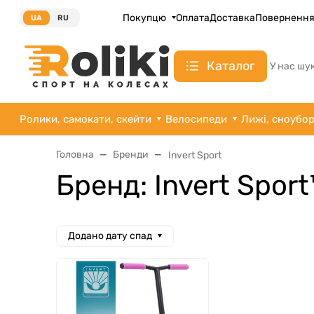
Покупцю
Оплата
Доставка
Поверненн
UA
RU
Каталог
У нас шу
Ролики, самокати, скейти
Велосипеди
Лижі, сноубо
Головна
Бренди
Invert Sport
Бренд: Invert Sport
Додано дату спад