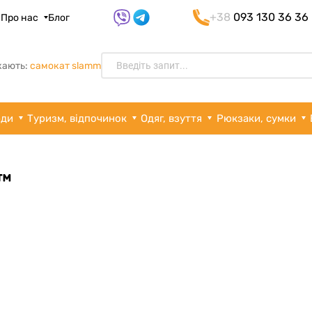
+38
093 130 36 36
я
Про нас
Блог
кають:
самокат slamm
рди
Туризм, відпочинок
Одяг, взуття
Рюкзаки, сумки
™