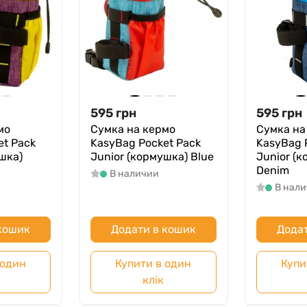
595
грн
595
грн
мо
Сумка на кермо
Сумка на
et Pack
KasyBag Pocket Pack
KasyBag 
шка)
Junior (кормушка) Blue
Junior (
Denim
В наличии
В нал
 кошик
Додати в кошик
Додат
 один
Купити в один
Купи
клік