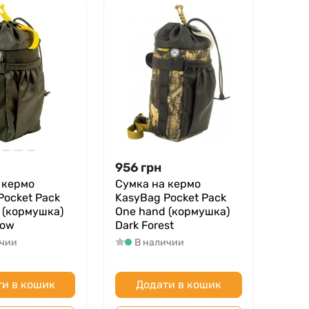
956
грн
 кермо
Сумка на кермо
Pocket Pack
KasyBag Pocket Pack
 (кормушка)
One hand (кормушка)
low
Dark Forest
ичии
В наличии
и в кошик
Додати в кошик