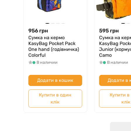
956
грн
595
грн
Сумка на кермо
Сумка на кер
KasyBag Pocket Pack
KasyBag Pock
One hand (годівничка)
Junior (корму
Colorful
Camo
В наличии
В наличии
Додати в кошик
Додати в
Купити в один
Купити в
клік
клік