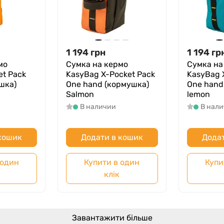
1 194
грн
1 194
гр
мо
Сумка на кермо
Сумка на
et Pack
KasyBag X-Pocket Pack
KasyBag 
шка)
One hand (кормушка)
One hand
Salmon
lemon
В наличии
В нал
 кошик
Додати в кошик
Додат
 один
Купити в один
Купи
клік
Завантажити більше