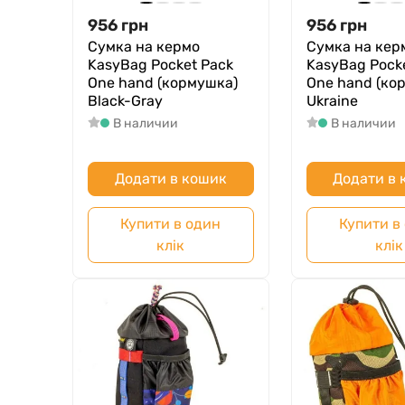
956
грн
956
грн
Сумка на кермо
Сумка на кер
KasyBag Pocket Pack
KasyBag Pock
One hand (кормушка)
One hand (ко
Black-Gray
Ukraine
В наличии
В наличии
Додати в кошик
Додати в
Купити в один
Купити в
клік
клік