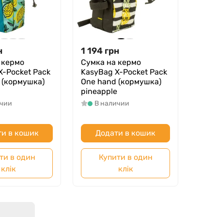
н
1 194
грн
 кермо
Сумка на кермо
X-Pocket Pack
KasyBag X-Pocket Pack
 (кормушка)
One hand (кормушка)
pineapple
ичии
В наличии
и в кошик
Додати в кошик
ти в один
Купити в один
клік
клік