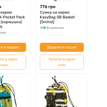
н
776
грн
 кермо
Сумка на кермо
X-Pocket Pack
KasyBag SB Basket
 (кормушка)
[Orchid]
ck
В наличии
ичии
и в кошик
Додати в кошик
ти в один
Купити в один
клік
клік