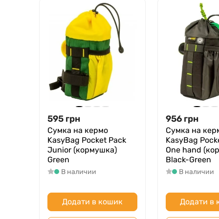
595
грн
956
грн
Сумка на кермо
Сумка на кер
KasyBag Pocket Pack
KasyBag Pock
Junior (кормушка)
One hand (ко
Green
Black-Green
В наличии
В наличии
Додати в кошик
Додати в