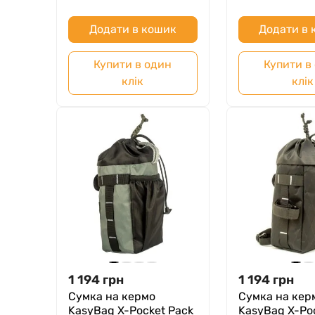
Додати в кошик
Додати в
Купити в один
Купити в
клік
клік
1 194
грн
1 194
грн
Сумка на кермо
Сумка на кер
KasyBag X-Pocket Pack
KasyBag X-Po