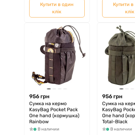
Купити в один
Купити в
клік
клік
956
грн
956
грн
Сумка на кермо
Сумка на кер
KasyBag Pocket Pack
KasyBag Pock
One hand (кормушка)
One hand (ко
Rainbow
Total-Black
В наличии
В наличии