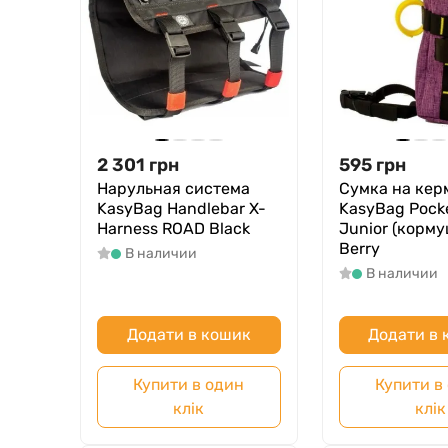
2 301
грн
595
грн
Нарульная система
Сумка на кер
KasyBag Handlebar X-
KasyBag Pock
Harness ROAD Black
Junior (корму
Berry
В наличии
В наличии
Додати в кошик
Додати в
Купити в один
Купити в
клік
клік