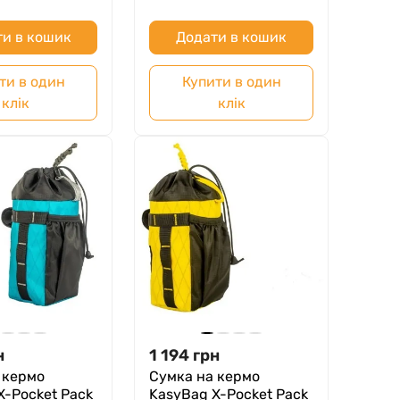
и в кошик
Додати в кошик
ти в один
Купити в один
клік
клік
н
1 194
грн
 кермо
Сумка на кермо
X-Pocket Pack
KasyBag X-Pocket Pack