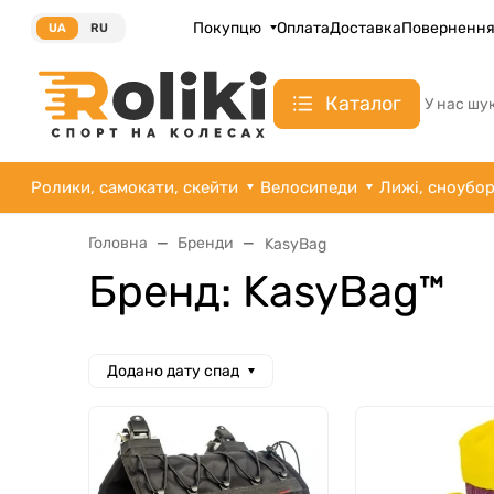
Покупцю
Оплата
Доставка
Поверненн
UA
RU
Каталог
У нас шу
Ролики, самокати, скейти
Велосипеди
Лижі, сноубо
Головна
Бренди
KasyBag
Бренд: KasyBag™
Додано дату спад