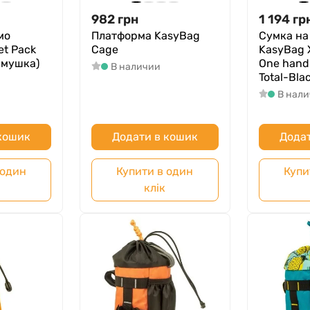
982
грн
1 194
гр
мо
Платформа KasyBag
Сумка на
et Pack
Cage
KasyBag 
рмушка)
One hand
В наличии
Total-Bla
В нал
 кошик
Додати в кошик
Додат
 один
Купити в один
Купи
клік