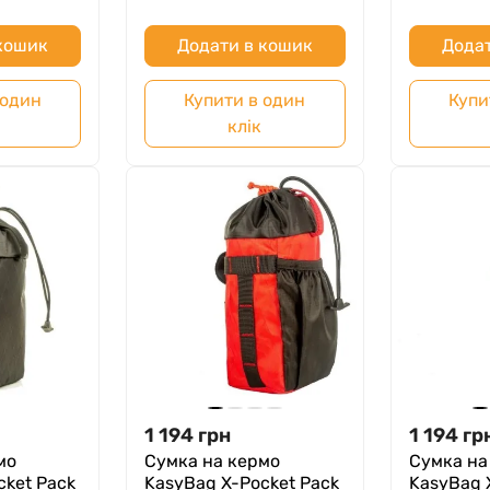
 кошик
Додати в кошик
Додат
 один
Купити в один
Купи
клік
1 194
грн
1 194
гр
мо
Сумка на кермо
Сумка на
cket Pack
KasyBag X-Pocket Pack
KasyBag 