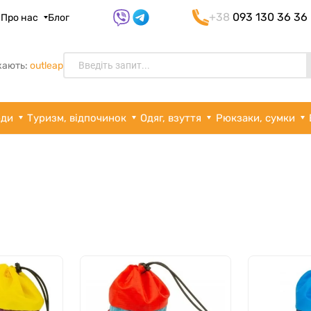
+38
093 130 36 36
я
Про нас
Блог
кають:
outleap
рди
Туризм, відпочинок
Одяг, взуття
Рюкзаки, сумки