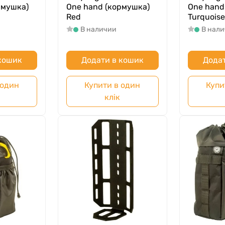
рмушка)
One hand (кормушка)
One hand
Red
Turquoise
В наличии
В нал
 кошик
Додати в кошик
Додат
 один
Купити в один
Купи
клік