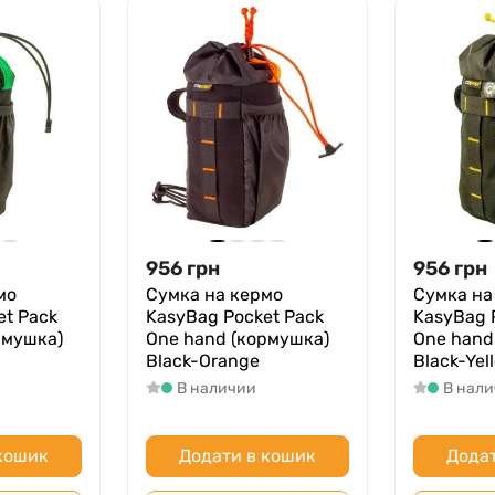
956
грн
956
грн
мо
Сумка на кермо
Сумка на
et Pack
KasyBag Pocket Pack
KasyBag 
рмушка)
One hand (кормушка)
One hand
Black-Orange
Black-Yel
В наличии
В нал
 кошик
Додати в кошик
Додат