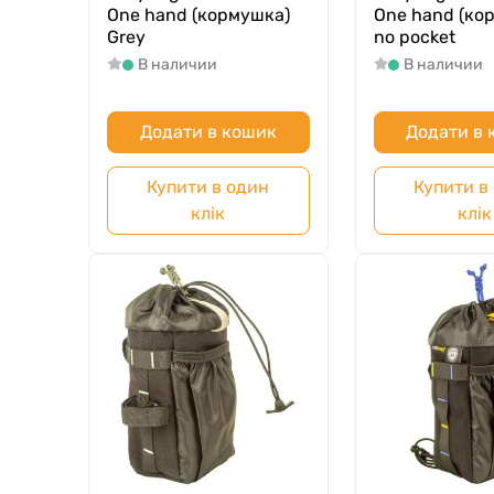
One hand (кормушка)
One hand (ко
Grey
no pocket
В наличии
В наличии
Додати в кошик
Додати в
Купити в один
Купити в
клік
клік