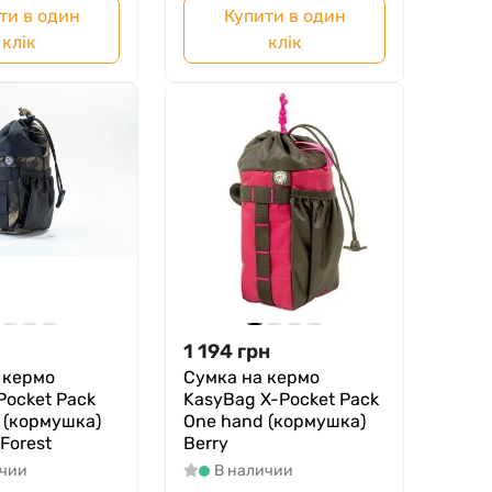
ти в один
Купити в один
клік
клік
1 194
грн
 кермо
Сумка на кермо
Pocket Pack
KasyBag X-Pocket Pack
 (кормушка)
One hand (кормушка)
 Forest
Berry
ичии
В наличии