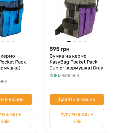
595
грн
 кермо
Сумка на кермо
Pocket Pack
KasyBag Pocket Pack
кормушка)
Junior (кормушка) Gray
В наличии
ичии
и в кошик
Додати в кошик
ти в один
Купити в один
клік
клік