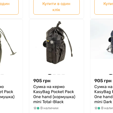
 один
Купити в один
Купи
клік
905
грн
905
грн
мо
Сумка на кермо
Сумка на
et Pack
KasyBag Pocket Pack
KasyBag 
рмушка)
One hand (кормушка)
One hand
mini Total-Black
mini Dark
В наличии
В нал