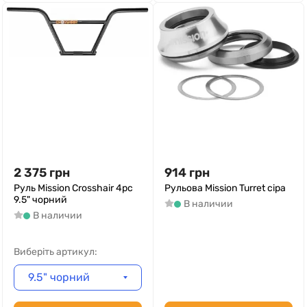
2 375
грн
914
грн
Руль Mission Crosshair 4pc
Рульова Mission Turret сіра
9.5" чорний
В наличии
В наличии
Виберіть артикул:
9.5" чорний