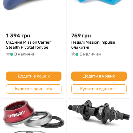
1 394
грн
759
грн
Сидіння Mission Carrier
Педалі Mission Impulse
Stealth Pivotal голубе
блакитні
В наличии
В наличии
Додати в кошик
Додати в кошик
Купити в один клік
Купити в один клік