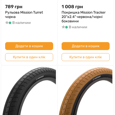
789
грн
1 008
грн
Рульова Mission Turret
Покришка Mission Tracker
чорна
20"х2.4" червона/чорні
боковини
В наличии
В наличии
Додати в кошик
Додати в кошик
Купити в один клік
Купити в один клік