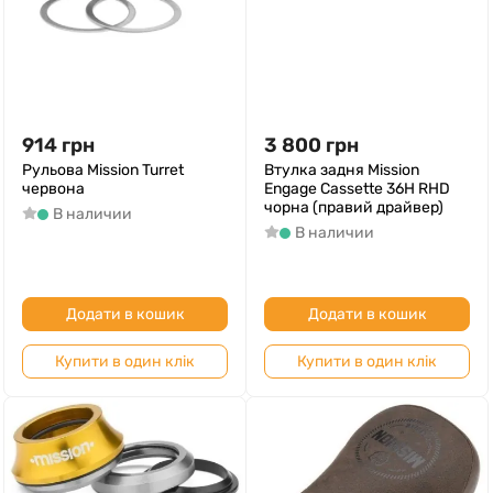
914
грн
3 800
грн
Рульова Mission Turret
Втулка задня Mission
червона
Engage Cassette 36H RHD
чорна (правий драйвер)
В наличии
В наличии
Додати в кошик
Додати в кошик
Купити в один клік
Купити в один клік