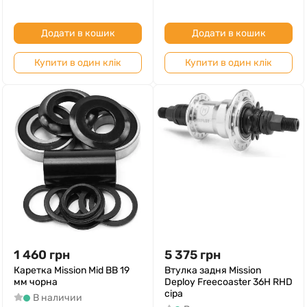
Додати в кошик
Додати в кошик
Купити в один клік
Купити в один клік
1 460
грн
5 375
грн
Каретка Mission Mid BB 19
Втулка задня Mission
мм чорна
Deploy Freecoaster 36H RHD
сіра
В наличии