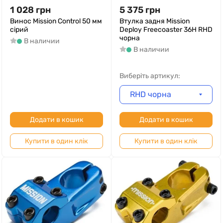
1 028
грн
5 375
грн
Винос Mission Control 50 мм
Втулка задня Mission
сірий
Deploy Freecoaster 36H RHD
чорна
В наличии
В наличии
Виберіть артикул:
RHD чорна
Додати в кошик
Додати в кошик
Купити в один клік
Купити в один клік