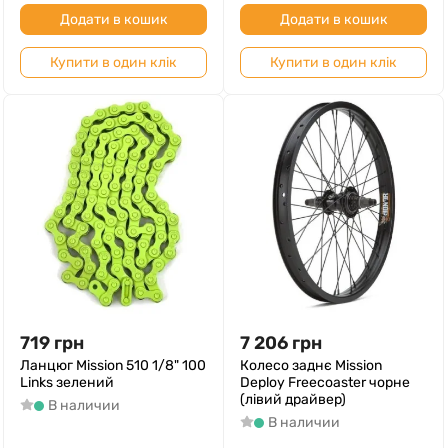
Додати в кошик
Додати в кошик
Купити в один клік
Купити в один клік
719
грн
7 206
грн
Ланцюг Mission 510 1/8" 100
Колесо заднє Mission
Links зелений
Deploy Freecoaster чорне
(лівий драйвер)
В наличии
В наличии