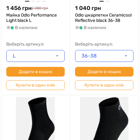
1 456
грн
1 040
грн
2 080
грн
Майка Odlo Performance
Odlo шкарпетки Ceramicool
Light black L
Reflective black 36-38
В наличии
В наличии
Виберіть артикул:
Виберіть артикул:
L
36-38
Додати в кошик
Додати в кошик
Купити в один клік
Купити в один клік