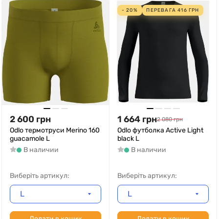
- 20%
ПЕРЕВАГА
416
ГРН
2 600
грн
1 664
грн
2 080
грн
Odlo термотруси Merino 160
Odlo футболка Active Light
guacamole L
black L
В наличии
В наличии
Виберіть артикул:
Виберіть артикул:
L
L
Додати в кошик
Додати в кошик