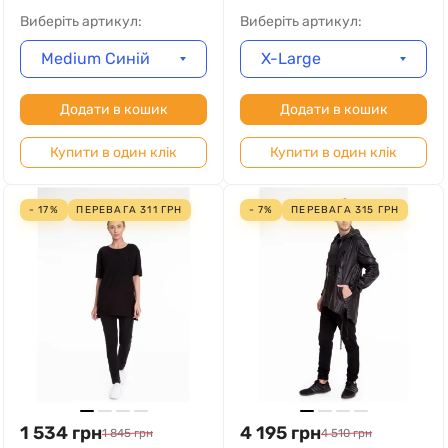
Виберіть артикул:
Виберіть артикул:
Medium Синій
X-Large
Додати в кошик
Додати в кошик
Купити в один клік
Купити в один клік
- 17%
ПЕРЕВАГА
311
ГРН
- 7%
ПЕРЕВАГА
315
ГРН
1 534
грн
4 195
грн
1 845
грн
4 510
грн