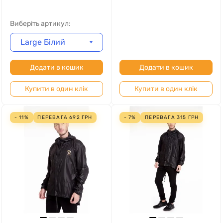
Виберіть артикул:
Large Білий
Додати в кошик
Додати в кошик
Купити в один клік
Купити в один клік
- 11%
ПЕРЕВАГА
692
ГРН
- 7%
ПЕРЕВАГА
315
ГРН