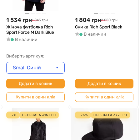
1 534
грн
1 804
грн
1 845
грн
2 050
грн
Жіноча футболка Rich
Сумка Rich Sport Black
Sport Force M Dark Blue
В наличии
В наличии
Виберіть артикул:
Small Синій
Додати в кошик
Додати в кошик
Купити в один клік
Купити в один клік
- 7%
ПЕРЕВАГА
315
ГРН
- 23%
ПЕРЕВАГА
377
ГРН