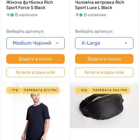
Жіноча футболка Rich
Чоловіча ветровка Rich
Sport Force S Black
Sport Luxe L Black
В наличии
В наличии
Виберіть артикул:
Виберіть артикул:
Medium Чорний
X-Large
Додати в кошик
Додати в кошик
Купити в один клік
Купити в один клік
- 17%
ПЕРЕВАГА
311
ГРН
- 12%
ПЕРЕВАГА
246
ГРН