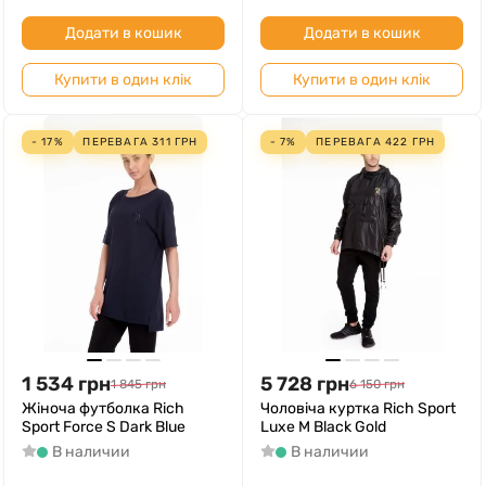
Додати в кошик
Додати в кошик
Купити в один клік
Купити в один клік
- 17%
ПЕРЕВАГА
311
ГРН
- 7%
ПЕРЕВАГА
422
ГРН
1 534
грн
5 728
грн
1 845
грн
6 150
грн
Жіноча футболка Rich
Чоловіча куртка Rich Sport
Sport Force S Dark Blue
Luxe M Black Gold
В наличии
В наличии