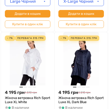
Large Чорний
X-Large Чорний
Додати в кошик
Додати в кошик
Купити в один клік
Купити в один клік
- 7%
ПЕРЕВАГА
315
ГРН
- 7%
ПЕРЕВАГА
315
ГРН
4 195
грн
4 195
грн
4 510
грн
4 510
грн
Жіноча ветровка Rich Sport
Жіноча ветровка Rich Sport
Luxe XL White
Luxe XL Dark Blue
В наличии
В наличии