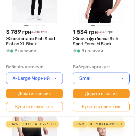
3 789
грн
1 534
грн
4 510
грн
1 845
грн
Жіночі штани Rich Sport
Жіноча футболка Rich
Elation XL Black
Sport Force M Black
В наличии
В наличии
Виберіть артикул:
Виберіть артикул:
X-Large Чорний
Small
Додати в кошик
Додати в кошик
Купити в один клік
Купити в один клік
- 16%
ПЕРЕВАГА
721
ГРН
- 17%
ПЕРЕВАГА
311
ГРН