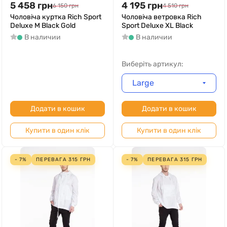
5 458
грн
4 195
грн
6 150
грн
4 510
грн
Чоловіча куртка Rich Sport
Чоловіча ветровка Rich
Deluxe M Black Gold
Sport Deluxe XL Black
В наличии
В наличии
Виберіть артикул:
Large
Додати в кошик
Додати в кошик
Купити в один клік
Купити в один клік
- 7%
ПЕРЕВАГА
315
ГРН
- 7%
ПЕРЕВАГА
315
ГРН