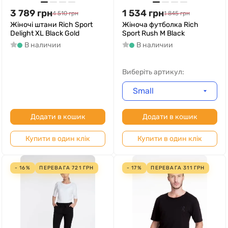
3 789
грн
1 534
грн
4 510
грн
1 845
грн
Жіночі штани Rich Sport
Жіноча футболка Rich
Delight XL Black Gold
Sport Rush M Black
В наличии
В наличии
Виберіть артикул:
Small
Додати в кошик
Додати в кошик
Купити в один клік
Купити в один клік
- 16%
ПЕРЕВАГА
721
ГРН
- 17%
ПЕРЕВАГА
311
ГРН