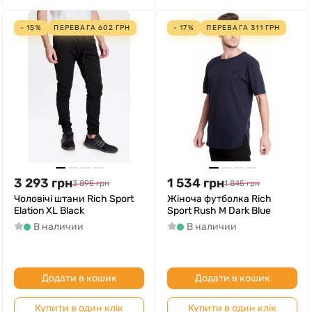
- 15%
ПЕРЕВАГА
602
ГРН
- 17%
ПЕРЕВАГА
311
ГРН
3 293
грн
1 534
грн
3 895
грн
1 845
грн
Чоловічі штани Rich Sport
Жіноча футболка Rich
Elation XL Black
Sport Rush M Dark Blue
В наличии
В наличии
Додати в кошик
Додати в кошик
Купити в один клік
Купити в один клік