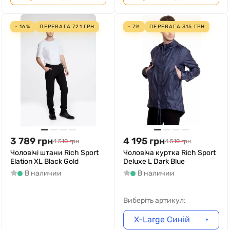
- 16%
ПЕРЕВАГА
721
ГРН
- 7%
ПЕРЕВАГА
315
ГРН
3 789
грн
4 195
грн
4 510
грн
4 510
грн
Чоловічі штани Rich Sport
Чоловіча куртка Rich Sport
Elation XL Black Gold
Deluxe L Dark Blue
В наличии
В наличии
Виберіть артикул:
X-Large Синій