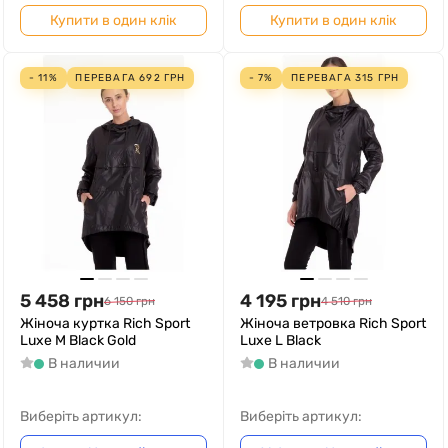
Купити в один клік
Купити в один клік
- 11%
ПЕРЕВАГА
692
ГРН
- 7%
ПЕРЕВАГА
315
ГРН
5 458
грн
4 195
грн
6 150
грн
4 510
грн
Жіноча куртка Rich Sport
Жіноча ветровка Rich Sport
Luxe M Black Gold
Luxe L Black
В наличии
В наличии
Виберіть артикул:
Виберіть артикул: