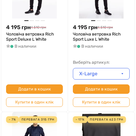
4 195
грн
4 195
грн
4 510
грн
4 510
грн
Чоловіча ветровка Rich
Чоловіча ветровка Rich
Sport Deluxe L White
Sport Luxe L White
В наличии
В наличии
Виберіть артикул:
X-Large
Додати в кошик
Додати в кошик
Купити в один клік
Купити в один клік
- 7%
ПЕРЕВАГА
315
ГРН
- 17%
ПЕРЕВАГА
623
ГРН