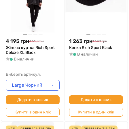
4 195
грн
1 263
грн
4 510
грн
1 640
грн
Жіноча куртка Rich Sport
Кепка Rich Sport Black
Deluxe XL Black
В наличии
В наличии
Виберіть артикул:
Large Чорний
Додати в кошик
Додати в кошик
Купити в один клік
Купити в один клік
- 7%
ПЕРЕВАГА
315
ГРН
- 7%
ПЕРЕВАГА
315
ГРН