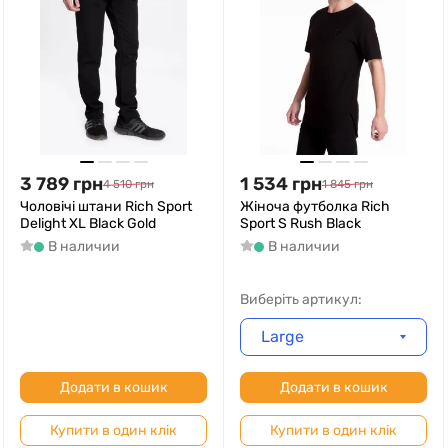
3 789
грн
1 534
грн
4 510
грн
1 845
грн
Чоловічі штани Rich Sport
Жіноча футболка Rich
Delight XL Black Gold
Sport S Rush Black
В наличии
В наличии
Виберіть артикул:
Large
Додати в кошик
Додати в кошик
Купити в один клік
Купити в один клік