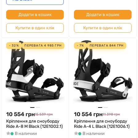
Додати в кошик
Додати в кошик
Купити в один клік
Купити в один клік
- 32%
ПЕРЕВАГА
4 985
ГРН
- 7%
ПЕРЕВАГА
844
ГРН
10 554
грн
10 554
грн
15 539
грн
11 398
грн
Кріплення для сноуборду
Кріплення для сноуборду
Ride A-8 M Black (12E1002.1)
Ride A-4 L Black (12E1006.1)
В наличии
В наличии