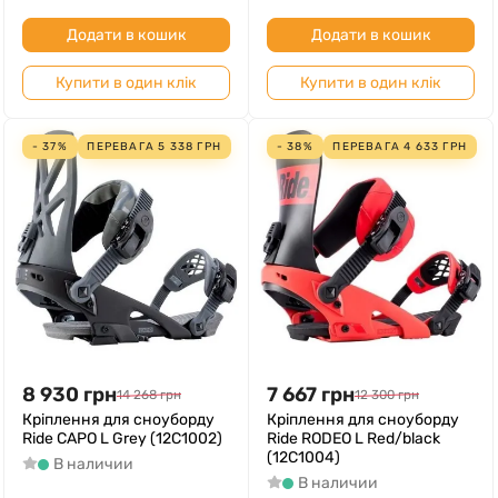
Додати в кошик
Додати в кошик
Купити в один клік
Купити в один клік
- 37%
ПЕРЕВАГА
5 338
ГРН
- 38%
ПЕРЕВАГА
4 633
ГРН
8 930
грн
7 667
грн
14 268
грн
12 300
грн
Кріплення для сноуборду
Кріплення для сноуборду
Ride CAPO L Grey (12C1002)
Ride RODEO L Red/black
(12C1004)
В наличии
В наличии