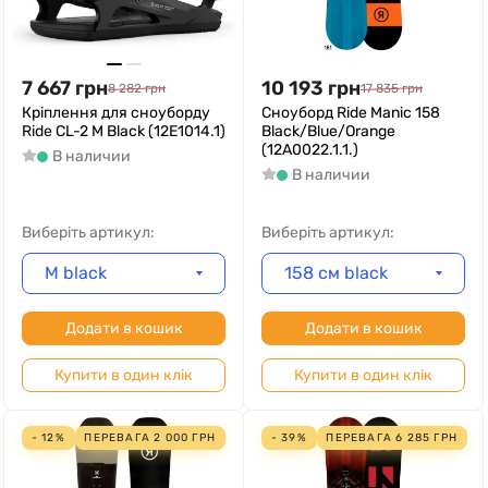
7 667
грн
10 193
грн
8 282
грн
17 835
грн
Кріплення для сноуборду
Сноуборд Ride Manic 158
Ride CL-2 M Black (12E1014.1)
Black/Blue/Orange
(12A0022.1.1.)
В наличии
В наличии
Виберіть артикул:
Виберіть артикул:
M black
158 см black
Додати в кошик
Додати в кошик
Купити в один клік
Купити в один клік
- 12%
ПЕРЕВАГА
2 000
ГРН
- 39%
ПЕРЕВАГА
6 285
ГРН