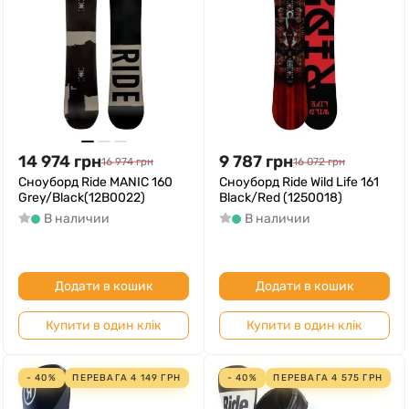
14 974
грн
9 787
грн
16 974
грн
16 072
грн
Сноуборд Ride MANIC 160
Сноуборд Ride Wild Life 161
Grey/Black(12B0022)
Black/Red (1250018)
В наличии
В наличии
Додати в кошик
Додати в кошик
Купити в один клік
Купити в один клік
- 40%
ПЕРЕВАГА
4 149
ГРН
- 40%
ПЕРЕВАГА
4 575
ГРН