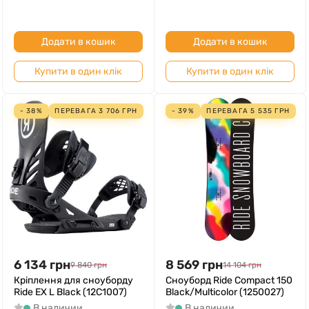
Додати в кошик
Додати в кошик
Купити в один клік
Купити в один клік
- 38%
ПЕРЕВАГА
3 706
ГРН
- 39%
ПЕРЕВАГА
5 535
ГРН
6 134
грн
8 569
грн
9 840
грн
14 104
грн
Кріплення для сноуборду
Сноуборд Ride Compact 150
Ride EX L Black (12C1007)
Black/Multicolor (1250027)
В наличии
В наличии