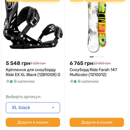
5 548
грн
6 765
грн
9 225
грн
22 550
грн
Кріплення для сноуборду
Сноуборд Ride Farah 147
Ride EX XL Black (12B1008) O
Multicolor (1210012)
В наличии
В наличии
Виберіть артикул:
XL black
Додати в кошик
Додати в кошик