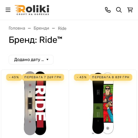
Головна
Бренди
Ride
Бренд: Ride™
Додано дату спад
- 43%
ПЕРЕВАГА
7 269
ГРН
- 43%
ПЕРЕВАГА
8 839
ГРН