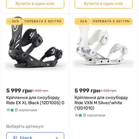
Купити в один клік
Купити в один клік
- 36%
ПЕРЕВАГА
3 431
ГРН
- 36%
ПЕРЕВАГА
3 431
ГРН
5 999
грн
5 999
грн
9 430
грн
9 430
грн
Кріплення для сноуборду
Кріплення для сноуборду
Ride EX XL Black (12D1005) O
Ride VXN M Silver/white
(12D1010)
В наличии
В наличии
Виберіть артикул:
XL black