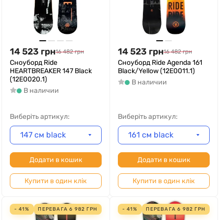
14 523
грн
14 523
грн
16 482
грн
16 482
грн
Сноуборд Ride
Сноуборд Ride Agenda 161
HEARTBREAKER 147 Black
Black/Yellow (12E0011.1)
(12E0020.1)
В наличии
В наличии
Виберіть артикул:
Виберіть артикул:
147 см black
161 см black
Додати в кошик
Додати в кошик
Купити в один клік
Купити в один клік
- 41%
ПЕРЕВАГА
6 982
ГРН
- 41%
ПЕРЕВАГА
6 982
ГРН