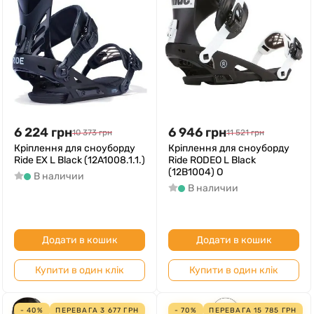
6 224
грн
6 946
грн
10 373
грн
11 521
грн
Кріплення для сноуборду
Кріплення для сноуборду
Ride EX L Black (12A1008.1.1.)
Ride RODEO L Black
(12B1004) O
В наличии
В наличии
Додати в кошик
Додати в кошик
Купити в один клік
Купити в один клік
- 40%
ПЕРЕВАГА
3 677
ГРН
- 70%
ПЕРЕВАГА
15 785
ГРН