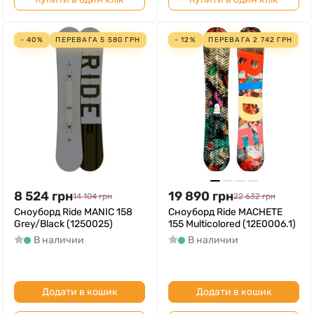
- 40%
ПЕРЕВАГА
5 580
ГРН
- 12%
ПЕРЕВАГА
2 742
ГРН
8 524
грн
19 890
грн
14 104
грн
22 632
грн
Сноуборд Ride MANIC 158
Сноуборд Ride MACHETE
Grey/Black (1250025)
155 Multicolored (12E0006.1)
В наличии
В наличии
Додати в кошик
Додати в кошик