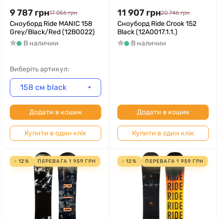
9 787
грн
11 907
грн
17 056
грн
20 746
грн
Сноуборд Ride MANIC 158
Сноуборд Ride Crook 152
Grey/Black/Red (12B0022)
Black (12A0017.1.1.)
В наличии
В наличии
Виберіть артикул:
158 см black
Додати в кошик
Додати в кошик
Купити в один клік
Купити в один клік
- 12%
ПЕРЕВАГА
1 959
ГРН
- 12%
ПЕРЕВАГА
1 959
ГРН