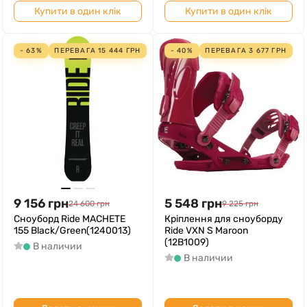
Купити в один клік
Купити в один клік
- 63%
ПЕРЕВАГА
15 444
ГРН
- 40%
ПЕРЕВАГА
3 677
ГРН
9 156
грн
5 548
грн
24 600
грн
9 225
грн
Сноуборд Ride MACHETE
Кріплення для сноуборду
155 Black/Green(1240013)
Ride VXN S Maroon
(12B1009)
В наличии
В наличии