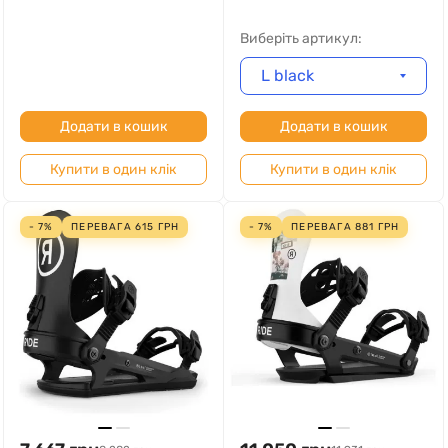
Виберіть артикул:
L black
Додати в кошик
Додати в кошик
Купити в один клік
Купити в один клік
- 7%
ПЕРЕВАГА
615
ГРН
- 7%
ПЕРЕВАГА
881
ГРН