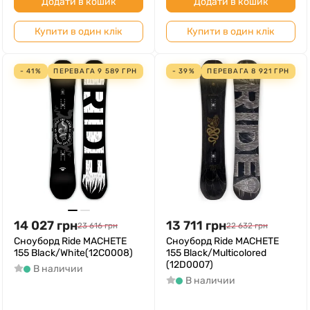
Додати в кошик
Додати в кошик
Купити в один клік
Купити в один клік
- 41%
ПЕРЕВАГА
9 589
ГРН
- 39%
ПЕРЕВАГА
8 921
ГРН
14 027
грн
13 711
грн
23 616
грн
22 632
грн
Сноуборд Ride MACHETE
Сноуборд Ride MACHETE
155 Black/White(12C0008)
155 Black/Multicolored
(12D0007)
В наличии
В наличии