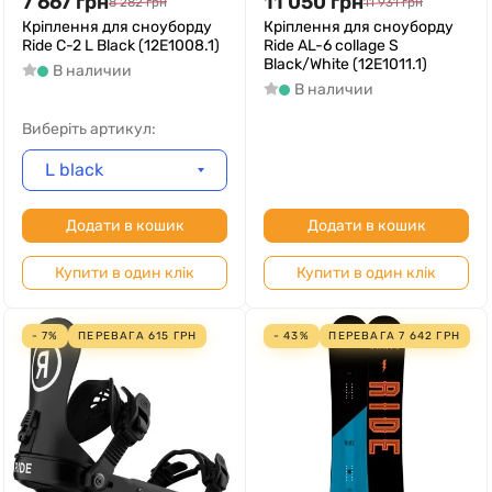
7 667
грн
11 050
грн
8 282
грн
11 931
грн
Кріплення для сноуборду
Кріплення для сноуборду
Ride C-2 L Black (12E1008.1)
Ride AL-6 collage S
Black/White (12E1011.1)
В наличии
В наличии
Виберіть артикул:
L black
Додати в кошик
Додати в кошик
Купити в один клік
Купити в один клік
- 7%
ПЕРЕВАГА
615
ГРН
- 43%
ПЕРЕВАГА
7 642
ГРН