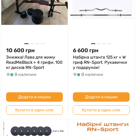
10 600
грн
6 600
грн
Знижка! Лава для жиму
Набірна штанга 125 кг + W
ReadMeBlack + 4 грифи, 100
гриф RN-Sport. Рукавички
кг дисків RN-Sport
у подарунок!
В наличии
В наличии
Додати в кошик
Додати в кошик
Купити в один клік
Купити в один клік