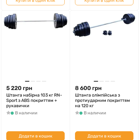
Купити в один клік
Купити в один клік
5 220
грн
8 600
грн
Штанга набірна 103 кг RN-
Штанга олімпійська з
Sport з ABS покриттям +
протиударним покриттям
рукавички
на 120 кг
В наличии
В наличии
Додати в кошик
Додати в кошик