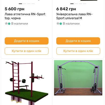
5 600
грн
6 842
грн
Лава атлетична RN-Sport
Універсальна лава RN-
top, чорна
Sport universal М
В наличии
В наличии
Додати в кошик
Додати в кошик
Купити в один клік
Купити в один клік