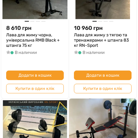
8 610
грн
10 960
грн
Лава для жиму чорна,
Лава для жиму з тягою та
універсальна RMB Black +
тренажерами + штанга 83
штанга 75 кг
кг RN-Sport
В наличии
В наличии
Додати в кошик
Додати в кошик
Купити в один клік
Купити в один клік