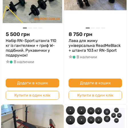
5 500
грн
8 750
грн
Набір RN-Sport штанга 110
Лава для жиму
кг із гантелями + гриф W-
універсальна ReadMeBlack
подібний. Рукавички у
+ штанга 103 кг RN-Sport
подарунок!
В наличии
В наличии
Додати в кошик
Додати в кошик
Купити в один клік
Купити в один клік