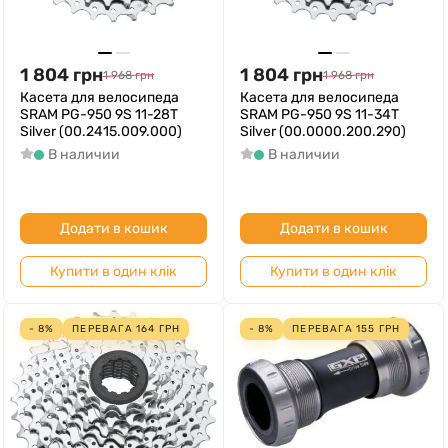
1 804
грн
1 804
грн
1 968
грн
1 968
грн
Касета для велосипеда
Касета для велосипеда
SRAM PG-950 9S 11-28T
SRAM PG-950 9S 11-34T
Silver (00.2415.009.000)
Silver (00.0000.200.290)
В наличии
В наличии
Додати в кошик
Додати в кошик
Купити в один клік
Купити в один клік
- 8%
ПЕРЕВАГА
164
ГРН
- 8%
ПЕРЕВАГА
155
ГРН