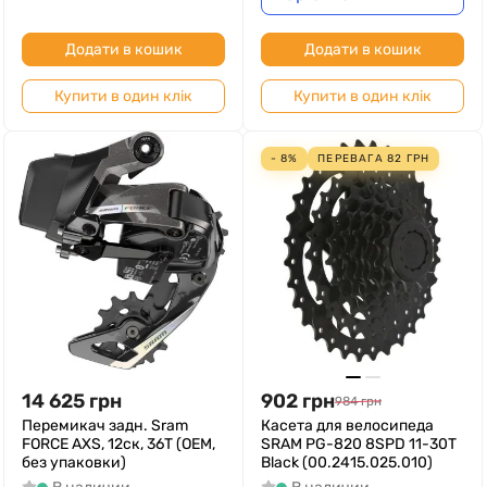
Додати в кошик
Додати в кошик
Купити в один клік
Купити в один клік
- 8%
ПЕРЕВАГА
82
ГРН
14 625
грн
902
грн
984
грн
Перемикач задн. Sram
Касета для велосипеда
FORCE AXS, 12ск, 36T (ОЕМ,
SRAM PG-820 8SPD 11-30T
без упаковки)
Black (00.2415.025.010)