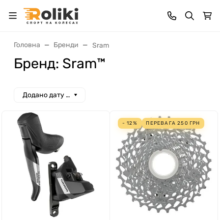
Головна
Бренди
Sram
Бренд: Sram™
Додано дату спад
- 12%
ПЕРЕВАГА
250
ГРН