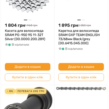
1 804
грн
1 895
грн
1 968
грн
2 050
грн
Касета для велосипеда
Каретка для велосипеда
SRAM PG-950 9S 11-32T
SRAM GXP TEAM ENGLISH
Silver (00.0000.200.289)
73/68мм Black/grey
(00.6415.045.000)
В наличии
В наличии
Додати в кошик
Додати в кошик
Купити в один клік
Купити в один клік
- 8%
ПЕРЕВАГА
205
ГРН