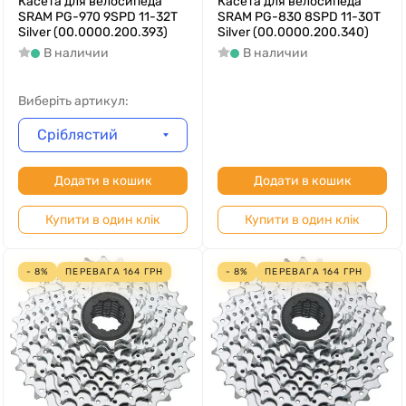
Касета для велосипеда
Касета для велосипеда
SRAM PG-970 9SPD 11-32T
SRAM PG-830 8SPD 11-30T
Silver (00.0000.200.393)
Silver (00.0000.200.340)
В наличии
В наличии
Виберіть артикул:
Сріблястий
Додати в кошик
Додати в кошик
Купити в один клік
Купити в один клік
- 8%
ПЕРЕВАГА
164
ГРН
- 8%
ПЕРЕВАГА
164
ГРН