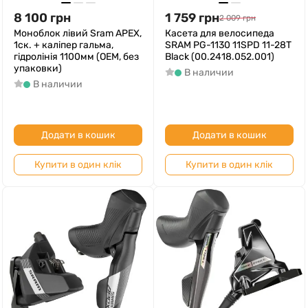
8 100
грн
1 759
грн
2 009
грн
Моноблок лівий Sram APEX,
Касета для велосипеда
1ск. + каліпер гальма,
SRAM PG-1130 11SPD 11-28T
гідролінія 1100мм (ОЕМ, без
Black (00.2418.052.001)
упаковки)
В наличии
В наличии
Додати в кошик
Додати в кошик
Купити в один клік
Купити в один клік