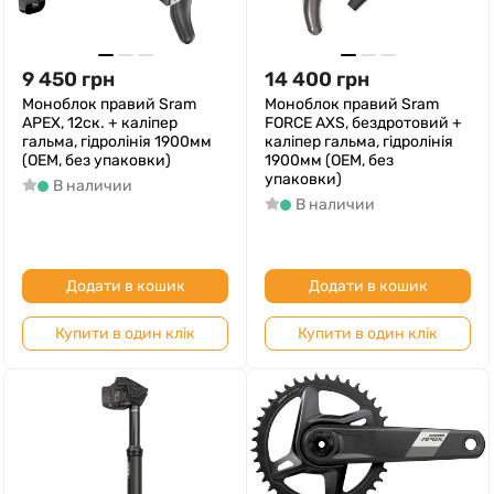
9 450
грн
14 400
грн
Моноблок правий Sram
Моноблок правий Sram
APEX, 12ск. + каліпер
FORCE AXS, бездротовий +
гальма, гідролінія 1900мм
каліпер гальма, гідролінія
(ОЕМ, без упаковки)
1900мм (ОЕМ, без
упаковки)
В наличии
В наличии
Додати в кошик
Додати в кошик
Купити в один клік
Купити в один клік