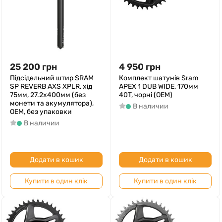
25 200
грн
4 950
грн
Підсідельний штир SRAM
Комплект шатунів Sram
SP REVERB AXS XPLR, хід
APEX 1 DUB WIDE, 170мм
75мм, 27.2х400мм (без
40T, чорні (OEM)
монети та акумулятора),
В наличии
ОЕМ, без упаковки
В наличии
Додати в кошик
Додати в кошик
Купити в один клік
Купити в один клік