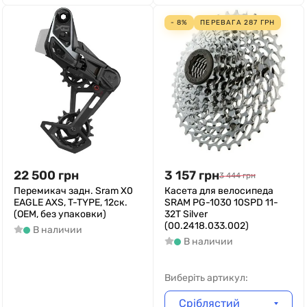
- 8%
ПЕРЕВАГА
287
ГРН
22 500
грн
3 157
грн
3 444
грн
Перемикач задн. Sram X0
Касета для велосипеда
EAGLE AXS, T-TYPE, 12ск.
SRAM PG-1030 10SPD 11-
(ОЕМ, без упаковки)
32T Silver
(00.2418.033.002)
В наличии
В наличии
Виберіть артикул:
Сріблястий