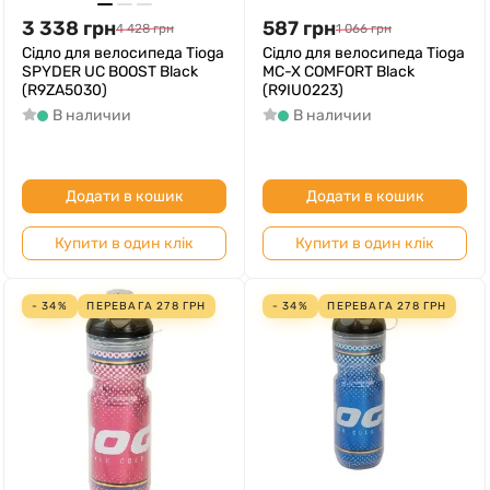
3 338
грн
587
грн
4 428
грн
1 066
грн
Сідло для велосипеда Tioga
Сідло для велосипеда Tioga
SPYDER UC BOOST Black
MC-X COMFORT Black
(R9ZA5030)
(R9IU0223)
В наличии
В наличии
Додати в кошик
Додати в кошик
Купити в один клік
Купити в один клік
- 34%
ПЕРЕВАГА
278
ГРН
- 34%
ПЕРЕВАГА
278
ГРН