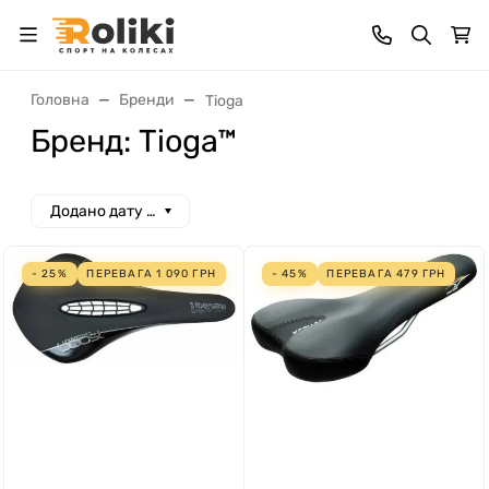
Головна
Бренди
Tioga
Бренд: Tioga™
Додано дату спад
- 25%
ПЕРЕВАГА
1 090
ГРН
- 45%
ПЕРЕВАГА
479
ГРН