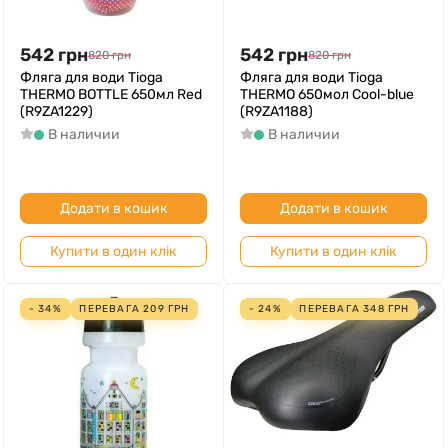
542
грн
542
грн
820
грн
820
грн
Фляга для води Tioga
Фляга для води Tioga
THERMO BOTTLE 650мл Red
THERMO 650мол Сool-blue
(R9ZA1229)
(R9ZA1188)
В наличии
В наличии
Додати в кошик
Додати в кошик
Купити в один клік
Купити в один клік
- 34%
ПЕРЕВАГА
209
ГРН
- 24%
ПЕРЕВАГА
348
ГРН