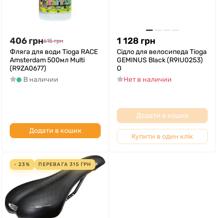
406
грн
1 128
грн
615
грн
Фляга для води Tioga RACE
Сідло для велосипеда Tioga
Amsterdam 500мл Multi
GEMINUS Black (R9IU0253)
(R9ZA0677)
O
В наличии
Нет в наличии
Додати в кошик
Додати в кошик
Купити в один клік
- 23%
ПЕРЕВАГА
315
ГРН