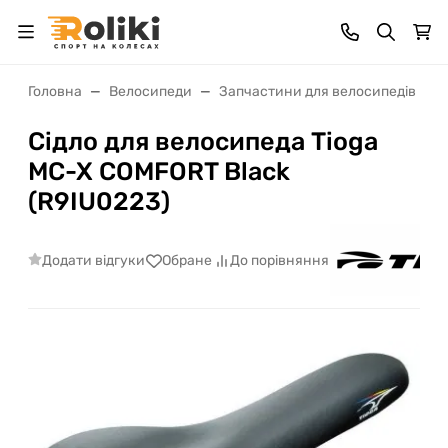
Головна
Велосипеди
Запчастини для велосипедів
Сідло для велосипеда Tioga
MC-X COMFORT Black
(R9IU0223)
Додати відгуки
Обране
До порівняння