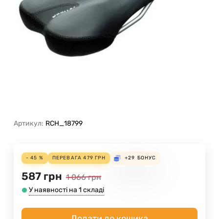
Артикул:
RCH_18799
- 45 %
ПЕРЕВАГА
479
ГРН
+29
БОНУС
587
грн
1 066
грн
У наявності на 1 складі
Додати до кошика