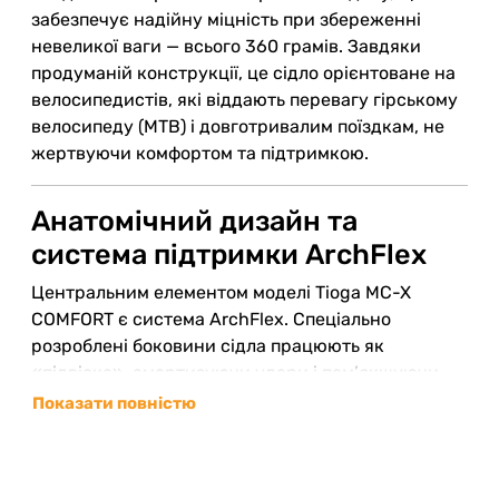
забезпечує надійну міцність при збереженні
невеликої ваги — всього 360 грамів. Завдяки
продуманій конструкції, це сідло орієнтоване на
велосипедистів, які віддають перевагу гірському
велосипеду (MTB) і довготривалим поїздкам, не
жертвуючи комфортом та підтримкою.
Анатомічний дизайн та
система підтримки ArchFlex
Центральним елементом моделі Tioga MC-X
COMFORT є система ArchFlex. Спеціально
розроблені боковини сідла працюють як
«підвіска», амортизуючи удари і пом’якшуючи
навантаження на сідничні кістки під час руху.
Показати повністю
Застосування лиття під тиском у виробництві
з’єднує чохол сідла з основою, що значно знижує
ризик пошкоджень, сколів та розривів поверхні.