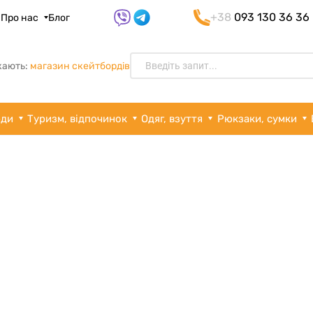
+38
093 130 36 36
я
Про нас
Блог
кають:
магазин скейтбордів
рди
Туризм, відпочинок
Одяг, взуття
Рюкзаки, сумки