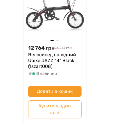
12 764
грн
23 247
грн
Велосипед складний
Ubike JAZZ 14″ Black
(1szart008)
В наличии
Додати в кошик
Купити в один
клік