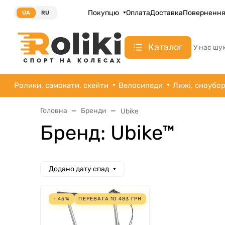
Покупцю
Оплата
Доставка
Поверненн
UA
RU
Каталог
У нас шу
Ролики, самокати, скейти
Велосипеди
Лижі, сноубо
Головна
Бренди
Ubike
Бренд: Ubike™
Додано дату спад
- 45%
ПЕРЕВАГА
10 483
ГРН