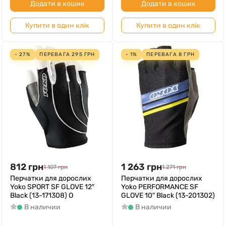
Додати в кошик
Додати в кошик
Купити в один клік
Купити в один клік
- 27%
ПЕРЕВАГА
295
ГРН
- 1%
ПЕРЕВАГА
8
ГРН
812
грн
1 263
грн
1 107
грн
1 271
грн
Перчатки для дорослих
Перчатки для дорослих
Yoko SPORT SF GLOVE 12″
Yoko PERFORMANCE SF
Black (13-171308) O
GLOVE 10″ Black (13-201302)
В наличии
В наличии