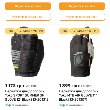
Додати в кошик
Додати в кошик
Купити в один клік
Купити в один клік
- 8%
ПЕРЕВАГА
98
ГРН
- 8%
ПЕРЕВАГА
118
ГРН
1 173
грн
1 399
грн
1 271
грн
1 517
грн
Перчатки для дорослих
Перчатки для дорослих
Yoko SPORT SUMMER SF
Yoko MTB AIR GLOVE 11″
GLOVE 12″ Black (13-201312)
Black (13-201307)
В наличии
В наличии