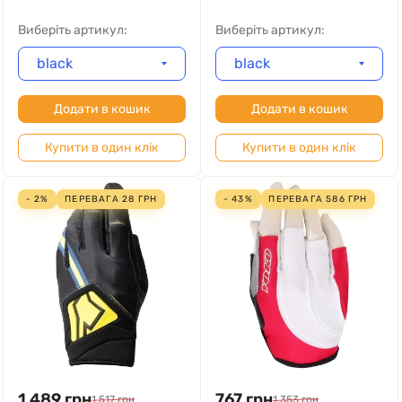
Виберіть артикул:
Виберіть артикул:
black
black
Додати в кошик
Додати в кошик
Купити в один клік
Купити в один клік
- 2%
ПЕРЕВАГА
28
ГРН
- 43%
ПЕРЕВАГА
586
ГРН
1 489
грн
767
грн
1 517
грн
1 353
грн