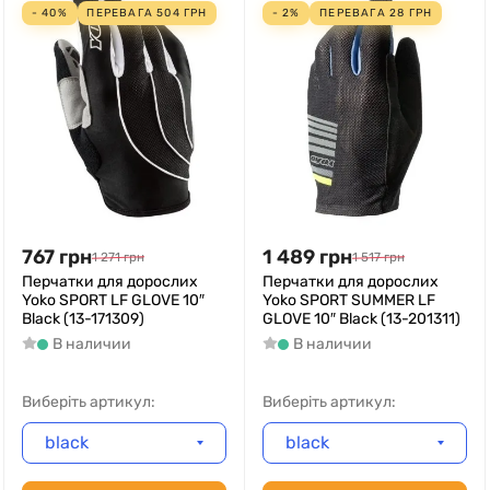
- 40%
ПЕРЕВАГА
504
ГРН
- 2%
ПЕРЕВАГА
28
ГРН
767
грн
1 489
грн
1 271
грн
1 517
грн
Перчатки для дорослих
Перчатки для дорослих
Yoko SPORT LF GLOVE 10″
Yoko SPORT SUMMER LF
Black (13-171309)
GLOVE 10″ Black (13-201311)
В наличии
В наличии
Виберіть артикул:
Виберіть артикул:
black
black