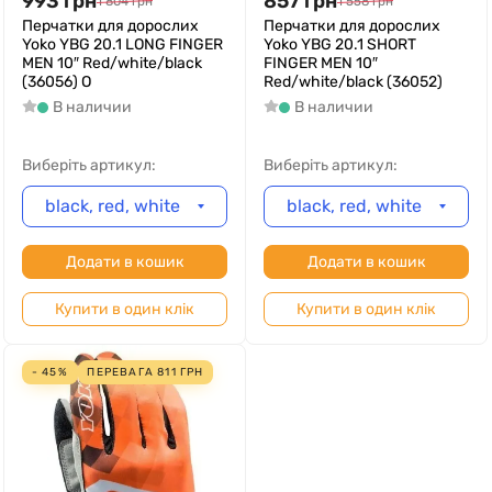
993
грн
857
грн
1 804
грн
1 558
грн
Перчатки для дорослих
Перчатки для дорослих
Yoko YBG 20.1 LONG FINGER
Yoko YBG 20.1 SHORT
MEN 10″ Red/white/black
FINGER MEN 10″
(36056) O
Red/white/black (36052)
В наличии
В наличии
Виберіть артикул:
Виберіть артикул:
black, red, white
black, red, white
Додати в кошик
Додати в кошик
Купити в один клік
Купити в один клік
- 45%
ПЕРЕВАГА
811
ГРН