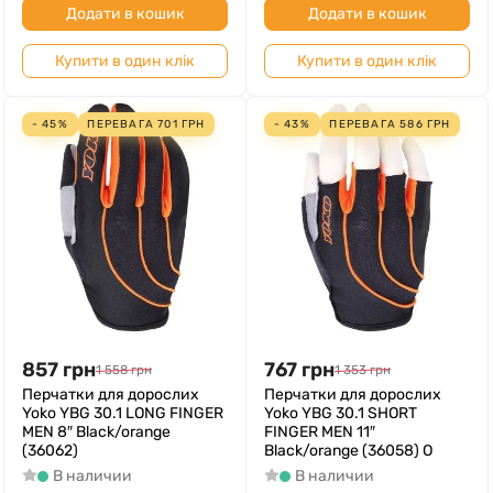
Додати в кошик
Додати в кошик
Купити в один клік
Купити в один клік
- 45%
ПЕРЕВАГА
701
ГРН
- 43%
ПЕРЕВАГА
586
ГРН
857
грн
767
грн
1 558
грн
1 353
грн
Перчатки для дорослих
Перчатки для дорослих
Yoko YBG 30.1 LONG FINGER
Yoko YBG 30.1 SHORT
MEN 8″ Black/orange
FINGER MEN 11″
(36062)
Black/orange (36058) O
В наличии
В наличии