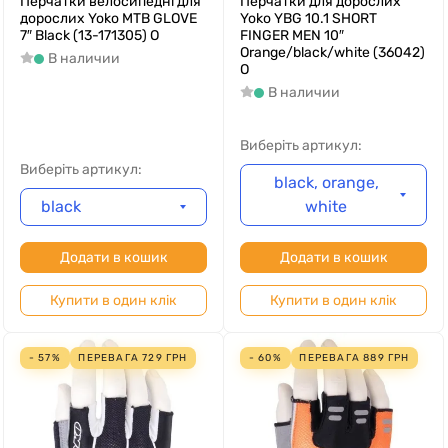
Перчатки велосипедні для
Перчатки для дорослих
дорослих Yoko MTB GLOVE
Yoko YBG 10.1 SHORT
7″ Black (13-171305) O
FINGER MEN 10″
Orange/black/white (36042)
В наличии
O
В наличии
Виберіть артикул:
Виберіть артикул:
black, orange,
black
white
Додати в кошик
Додати в кошик
Купити в один клік
Купити в один клік
- 57%
ПЕРЕВАГА
729
ГРН
- 60%
ПЕРЕВАГА
889
ГРН