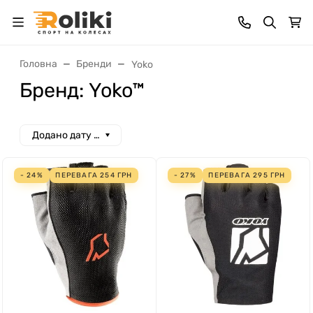
Головна
Бренди
Yoko
Бренд: Yoko™
Додано дату спад
- 24%
ПЕРЕВАГА
254
ГРН
- 27%
ПЕРЕВАГА
295
ГРН