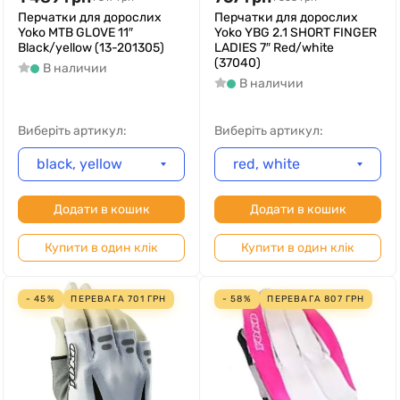
Перчатки для дорослих
Перчатки для дорослих
Yoko MTB GLOVE 11″
Yoko YBG 2.1 SHORT FINGER
Black/yellow (13-201305)
LADIES 7″ Red/white
(37040)
В наличии
В наличии
Виберіть артикул:
Виберіть артикул:
black, yellow
red, white
Додати в кошик
Додати в кошик
Купити в один клік
Купити в один клік
- 45%
ПЕРЕВАГА
701
ГРН
- 58%
ПЕРЕВАГА
807
ГРН