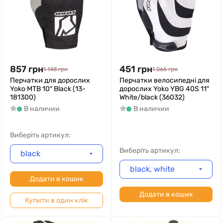
857
грн
451
грн
1 148
грн
1 066
грн
Перчатки для дорослих
Перчатки велосипедні для
Yoko MTB 10″ Black (13-
дорослих Yoko YBG 40S 11″
181300)
White/black (36032)
В наличии
В наличии
Виберіть артикул:
Виберіть артикул:
black
black, white
Додати в кошик
Додати в кошик
Купити в один клік