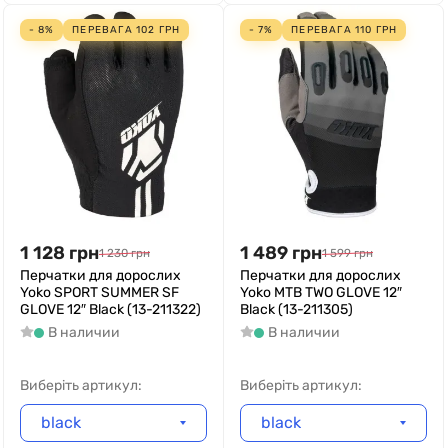
- 8%
ПЕРЕВАГА
102
ГРН
- 7%
ПЕРЕВАГА
110
ГРН
1 128
грн
1 489
грн
1 230
грн
1 599
грн
Перчатки для дорослих
Перчатки для дорослих
Yoko SPORT SUMMER SF
Yoko MTB TWO GLOVE 12″
GLOVE 12″ Black (13-211322)
Black (13-211305)
В наличии
В наличии
Виберіть артикул:
Виберіть артикул:
black
black