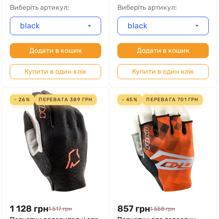
Виберіть артикул:
Виберіть артикул:
black
black
Додати в кошик
Додати в кошик
Купити в один клік
Купити в один клік
- 26%
ПЕРЕВАГА
389
ГРН
- 45%
ПЕРЕВАГА
701
ГРН
1 128
грн
857
грн
1 517
грн
1 558
грн