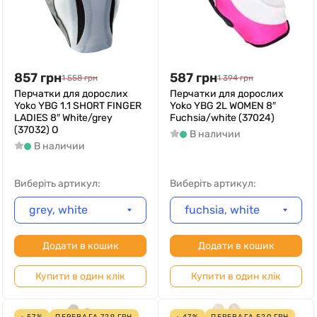
857
грн
587
грн
1 558
грн
1 394
грн
Перчатки для дорослих
Перчатки для дорослих
Yoko YBG 1.1 SHORT FINGER
Yoko YBG 2L WOMEN 8″
LADIES 8″ White/grey
Fuchsia/white (37024)
(37032) O
В наличии
В наличии
Виберіть артикул:
Виберіть артикул:
grey, white
fuchsia, white
Додати в кошик
Додати в кошик
Купити в один клік
Купити в один клік
- 57%
ПЕРЕВАГА
729
ГРН
- 47%
ПЕРЕВАГА
520
ГРН