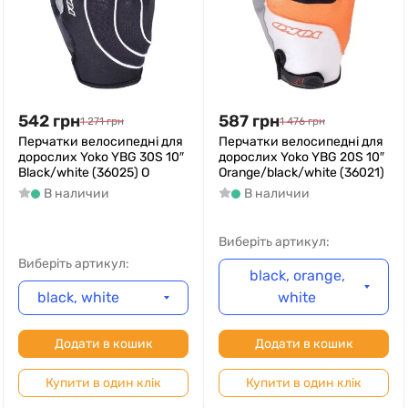
542
грн
587
грн
1 271
грн
1 476
грн
Перчатки велосипедні для
Перчатки велосипедні для
дорослих Yoko YBG 30S 10″
дорослих Yoko YBG 20S 10″
Black/white (36025) O
Orange/black/white (36021)
В наличии
В наличии
Виберіть артикул:
Виберіть артикул:
black, orange,
black, white
white
Додати в кошик
Додати в кошик
Купити в один клік
Купити в один клік