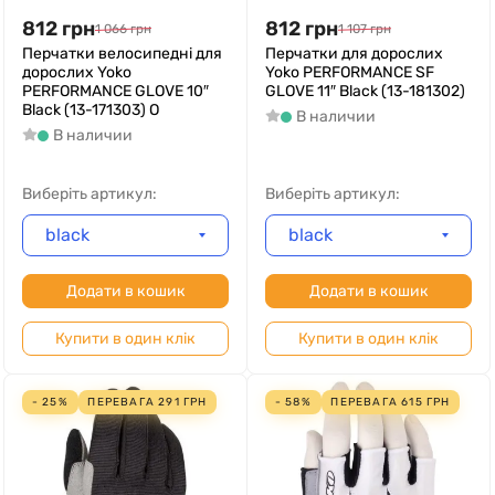
812
грн
812
грн
1 066
грн
1 107
грн
Перчатки велосипедні для
Перчатки для дорослих
дорослих Yoko
Yoko PERFORMANCE SF
PERFORMANCE GLOVE 10″
GLOVE 11″ Black (13-181302)
Black (13-171303) O
В наличии
В наличии
Виберіть артикул:
Виберіть артикул:
black
black
Додати в кошик
Додати в кошик
Купити в один клік
Купити в один клік
- 25%
ПЕРЕВАГА
291
ГРН
- 58%
ПЕРЕВАГА
615
ГРН