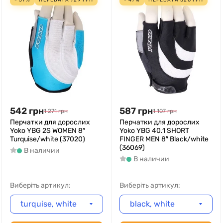
542
грн
587
грн
1 271
грн
1 107
грн
Перчатки для дорослих
Перчатки для дорослих
Yoko YBG 2S WOMEN 8″
Yoko YBG 40.1 SHORT
Turquise/white (37020)
FINGER MEN 8″ Black/white
(36069)
В наличии
В наличии
Виберіть артикул:
Виберіть артикул:
turquise, white
black, white