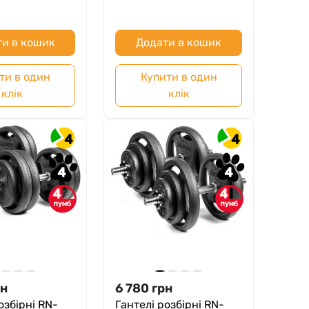
и в кошик
Додати в кошик
ти в один
Купити в один
клік
клік
4
4
4
4
4
4
рн
6 780
грн
озбірні RN-
Гантелі розбірні RN-