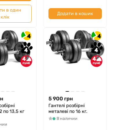
ти в один
Додати в кошик
клік
4
4
4
4
4
4
рн
5 900
грн
озбірні
Гантелі розбірні
2 по 13,5 кг
металеві по 16 кг.
В наличии
ичии