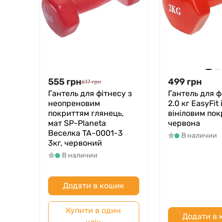
555
грн
499
грн
617
грн
Гантель для фітнесу з
Гантель для ф
неопреновим
2.0 кг EasyFit 
покриттям глянець,
вініловим по
мат SP-Planeta
червона
Веселка TA-0001-3
В наличии
3кг, червоний
В наличии
Додати в кошик
Купити в один
Додати в