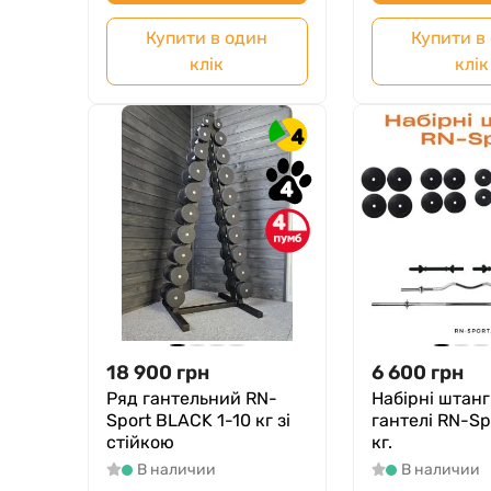
Купити в один
Купити в
клік
клік
4
4
4
18 900
грн
6 600
грн
Ряд гантельний RN-
Набірні штанг
Sport BLACK 1-10 кг зі
гантелі RN-Sp
стійкою
кг.
В наличии
В наличии