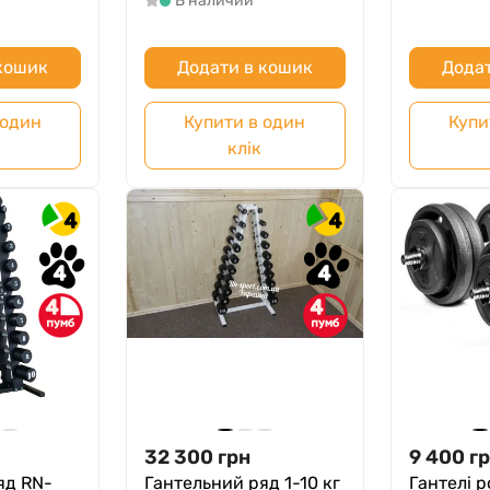
В наличии
 кошик
Додати в кошик
Додат
 один
Купити в один
Купи
клік
4
4
4
4
4
4
32 300
грн
9 400
г
яд RN-
Гантельний ряд 1-10 кг
Гантелі р