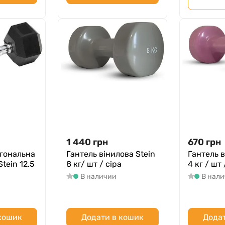
1 440
грн
670
грн
огональна
Гантель вінилова Stein
Гантель в
tein 12.5
8 кг/ шт / сіра
4 кг / шт
В наличии
В нал
 кошик
Додати в кошик
Додат