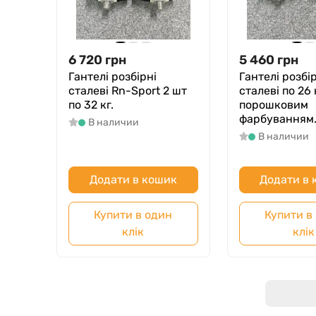
6 720
грн
5 460
грн
Гантелі розбірні
Гантелі розбір
сталеві Rn-Sport 2 шт
сталеві по 26 
по 32 кг.
порошковим
фарбуванням
В наличии
В наличии
Додати в кошик
Додати в
Купити в один
Купити в
клік
клік