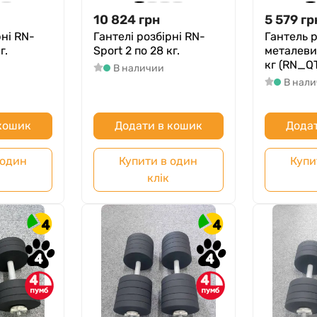
10 824
грн
5 579
гр
рні RN-
Гантелі розбірні RN-
Гантель 
г.
Sport 2 по 28 кг.
металеви
кг (RN_Q
В наличии
В нал
 кошик
Додати в кошик
Додат
 один
Купити в один
Купи
клік
4
4
4
4
4
4