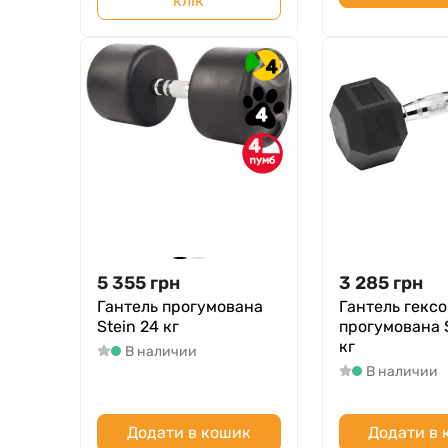
клік
4
4
4
5 355
грн
3 285
грн
Гантель прогумована
Гантель гекс
Stein 24 кг
прогумована S
кг
В наличии
В наличии
Додати в кошик
Додати в