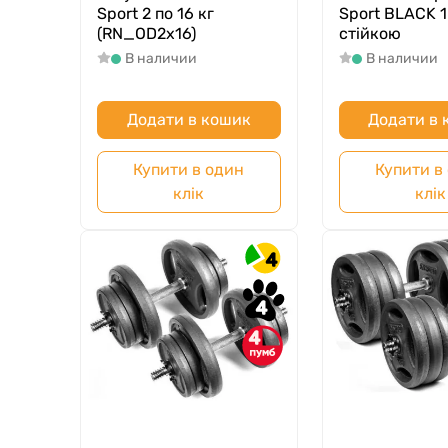
Sport 2 по 16 кг
Sport BLACK 1-
(RN_OD2х16)
стійкою
В наличии
В наличии
Додати в кошик
Додати в
Купити в один
Купити в
клік
клік
4
4
4