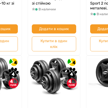
10 кг зі
зі стійкою
Sport 2 п
металеві,
В наличии
В нал
 кошик
Додати в кошик
Додат
 один
Купити в один
Купи
клік
4
4
4
4
4
4