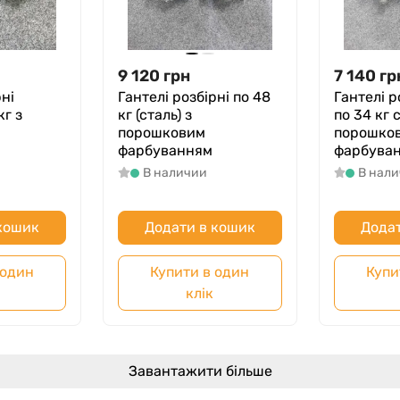
9 120
грн
7 140
гр
ні
Гантелі розбірні по 48
Гантелі р
кг з
кг (сталь) з
по 34 кг 
порошковим
порошко
.
фарбуванням
фарбува
В наличии
В нал
 кошик
Додати в кошик
Додат
 один
Купити в один
Купи
клік
Завантажити більше