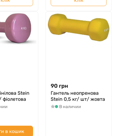
клік
клік
90
грн
інілова Stein
Гантель неопренова
 / фіолетова
Stein 0,5 кг/ шт/ жовта
ичии
В наличии
и в кошик