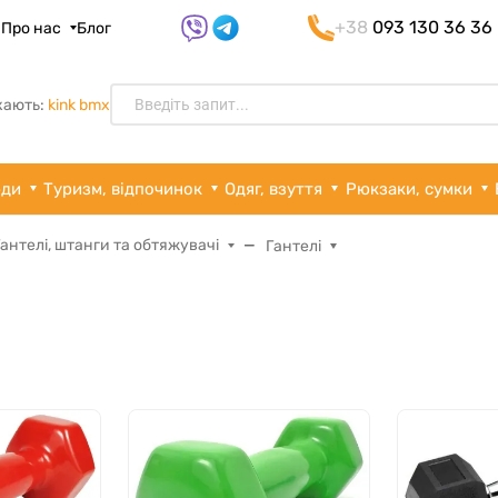
+38
093 130 36 36
я
Про нас
Блог
кають:
kink bmx
рди
Туризм, відпочинок
Одяг, взуття
Рюкзаки, сумки
Гантелі, штанги та обтяжувачі
Гантелі