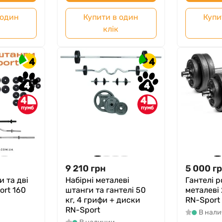
 один
Купити в один
Купи
клік
4
4
4
4
4
4
9 210
грн
5 000
г
и та дві
Набірні металеві
Гантелі р
ort 160
штанги та гантелі 50
металеві 
кг, 4 грифи + диски
RN-Sport
RN-Sport
В нал