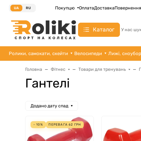
Покупцю
Оплата
Доставка
Поверненн
UA
RU
Каталог
У нас шу
Ролики, самокати, скейти
Велосипеди
Лижі, сноубо
Головна
Фітнес
Товари для тренувань
Гантелі
Додано дату спад
- 10%
ПЕРЕВАГА
62
ГРН