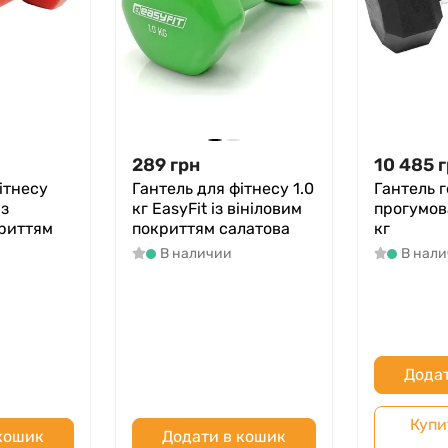
289
грн
10 485
г
ітнесу
Гантель для фітнесу 1.0
Гантель 
із
кг EasyFit із вініловим
прогумов
криттям
покриттям салатова
кг
В наличии
В нал
Додат
Купи
 кошик
Додати в кошик