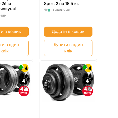
о 26 кг
Sport 2 по 18,5 кг.
 чавунні
В наличии
ичии
и в кошик
Додати в кошик
ти в один
Купити в один
клік
клік
4
4
4
4
4
4