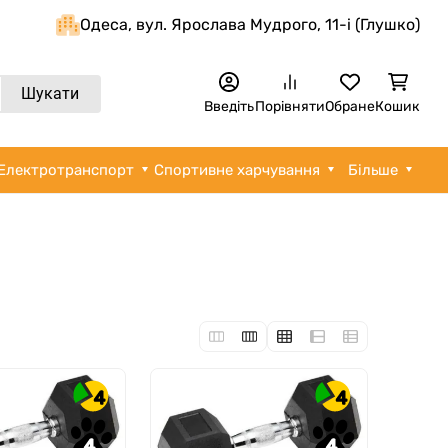
Одеса, вул. Ярослава Мудрого, 11-i (Глушко)
Шукати
Введіть
Порівняти
Обране
Кошик
Електротранспорт
Спортивне харчування
Більше
4
4
4
4