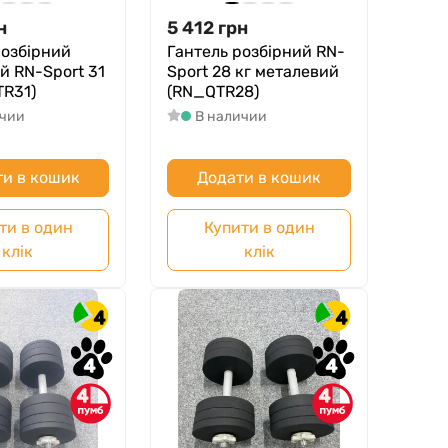
н
5 412
грн
розбірний
Гантель розбірний RN-
й RN-Sport 31
Sport 28 кг металевий
TR31)
(RN_QTR28)
ичии
В наличии
и в кошик
Додати в кошик
ти в один
Купити в один
клік
клік
4
4
4
4
4
4