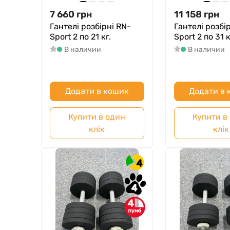
7 660
грн
11 158
грн
Гантелі розбірні RN-
Гантелі розбі
Sport 2 по 21 кг.
Sport 2 по 31 к
В наличии
В наличии
Додати в кошик
Додати в
Купити в один
Купити в
клік
клік
4
4
4