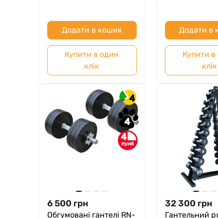
Додати в кошик
Додати в
Купити в один
Купити в
клік
клік
4
4
4
6 500
грн
32 300
грн
Обгумовані гантелі RN-
Гантельний р