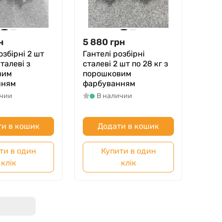
н
5 880
грн
озбірні 2 шт
Гантелі розбірні
сталеві з
сталеві 2 шт по 28 кг з
вим
порошковим
нням
фарбуванням
ичии
В наличии
и в кошик
Додати в кошик
ти в один
Купити в один
клік
клік