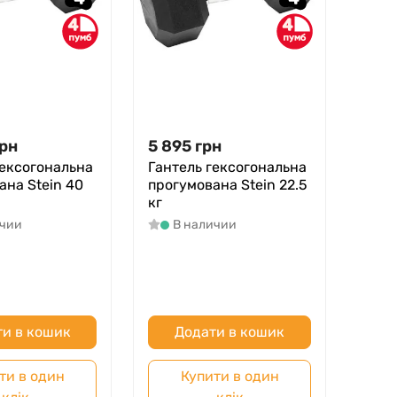
4
4
рн
5 895
грн
гексогональна
Гантель гексогональна
ана Stein 40
прогумована Stein 22.5
кг
ичии
В наличии
и в кошик
Додати в кошик
ти в один
Купити в один