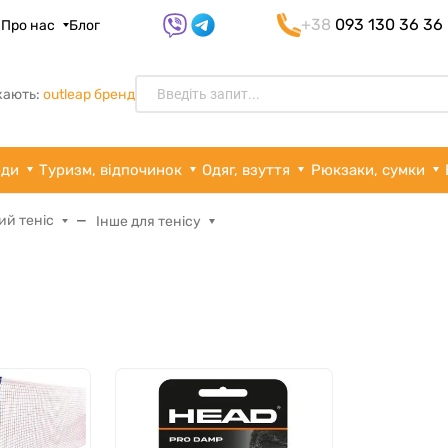
+38
093 130 36 36
я
Про нас
Блог
кають:
outleap бренд
рди
Туризм, відпочинок
Одяг, взуття
Рюкзаки, сумки
ий теніс
Інше для тенісу