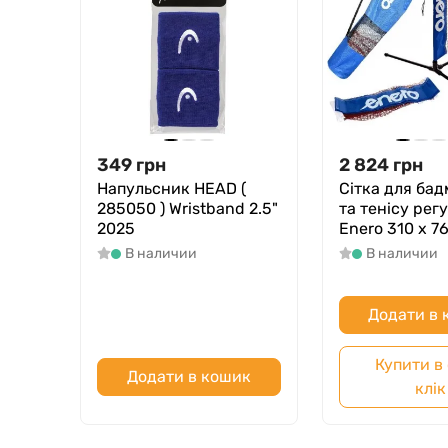
349
грн
2 824
грн
Напульсник HEAD (
Сітка для бад
285050 ) Wristband 2.5"
та тенісу рег
2025
Enero 310 x 7
В наличии
В наличии
Додати в
Купити в
Додати в кошик
клік