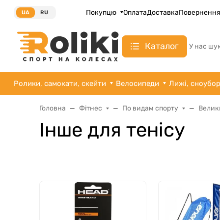
Покупцю
Оплата
Доставка
Поверненн
UA
RU
Каталог
У нас шу
Ролики, самокати, скейти
Велосипеди
Лижі, сноубо
Головна
Фітнес
По видам спорту
Велик
Інше для тенісу