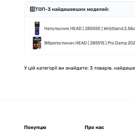
0️⃣ТОП-3 найдешевших моделей:
Напульсник HEAD ( 285050 ) Wristband 2.5&q
Вібропоглинач HEAD ( 285515 ) Pro Damp 20
У цій категорії ви знайдете: 3 товарів, найде
Покупцю
Про нас