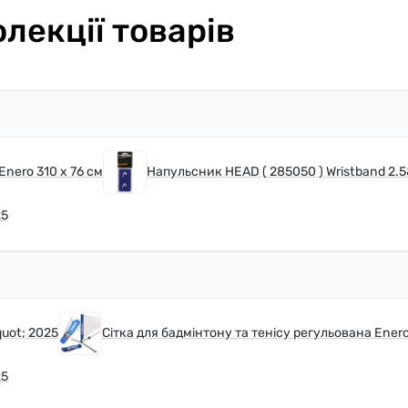
олекції товарів
Enero 310 x 76 см
Напульсник HEAD ( 285050 ) Wristband 2.5
25
uot; 2025
Сітка для бадмінтону та тенісу регульована Enero
25