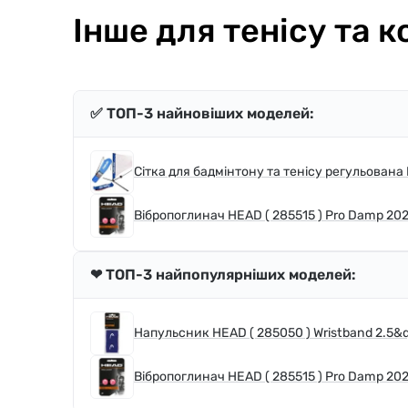
Інше для тенісу та к
✅ ТОП-3 найновіших моделей:
Сітка для бадмінтону та тенісу регульована 
Вібропоглинач HEAD ( 285515 ) Pro Damp 20
❤ ТОП-3 найпопулярніших моделей:
Напульсник HEAD ( 285050 ) Wristband 2.5&q
Вібропоглинач HEAD ( 285515 ) Pro Damp 20