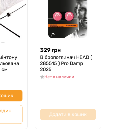
329
грн
мінтону
Вібропоглинач HEAD (
ульована
285515 ) Pro Damp
6 см
2025
Нет в наличии
 кошик
 один
Додати в кошик