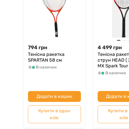
794
грн
4 499
грн
Тенісна ракетка
Тенісна ракет
SPARTAN 58 см
струн HEAD ( 
MX Spark Tour 
В наличии
В наличии
Додати в кошик
Додати в
Купити в один
Купити в
клік
клік