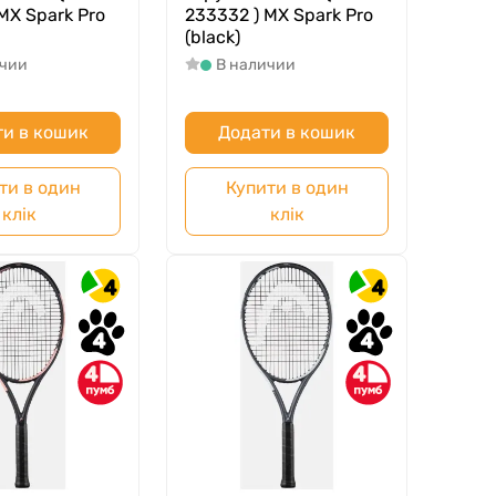
MX Spark Pro
233332 ) MX Spark Pro
(black)
ичии
В наличии
и в кошик
Додати в кошик
ти в один
Купити в один
клік
клік
4
4
4
4
4
4