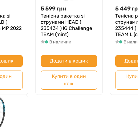
5 599
грн
5 449
гр
ка зі
Тенісна ракетка зі
Тенісна р
D (
струнами HEAD (
струнами
m MP 2022
235434 ) IG Challenge
235444 ) 
TEAM (mint)
TEAM L (c
В наличии
В нал
 кошик
Додати в кошик
Додат
 один
Купити в один
Купи
клік