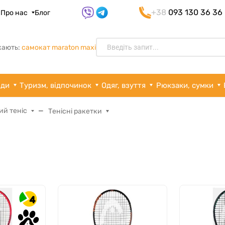
+38
093 130 36 36
я
Про нас
Блог
кають:
самокат maraton maxi
рди
Туризм, відпочинок
Одяг, взуття
Рюкзаки, сумки
ий теніс
Тенісні ракетки
4
4