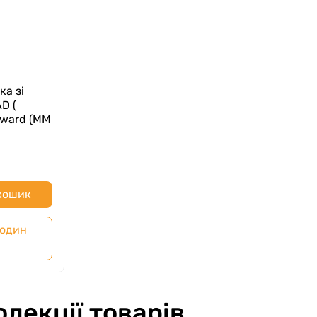
ка зі
D (
Reward (MM
 кошик
 один
олекції товарів