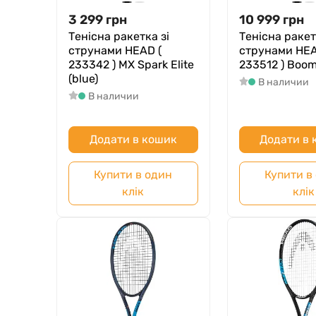
3 299
грн
10 999
грн
Тенісна ракетка зі
Тенісна ракет
струнами HEAD (
струнами HEA
233342 ) MX Spark Elite
233512 ) Boo
(blue)
В наличии
В наличии
Додати в кошик
Додати в
Купити в один
Купити в
клік
клік