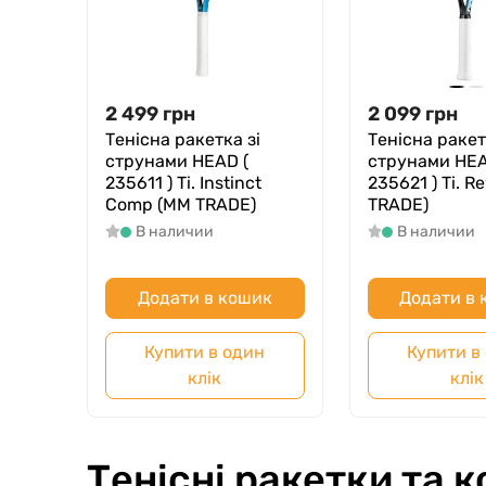
2 499
грн
2 099
грн
Тенісна ракетка зі
Тенісна ракет
струнами HEAD (
струнами HEA
235611 ) Ti. Instinct
235621 ) Ti. 
Comp (MM TRADE)
TRADE)
В наличии
В наличии
Додати в кошик
Додати в
Купити в один
Купити в
клік
клік
Тенісні ракетки та к