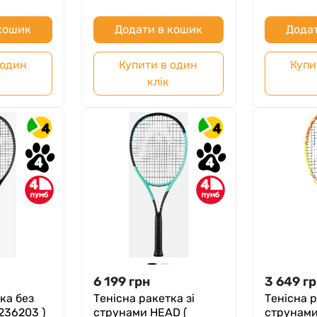
 кошик
Додати в кошик
Додат
 один
Купити в один
Купи
клік
4
4
4
4
4
4
6 199
грн
3 649
гр
ка без
Тенісна ракетка зі
Тенісна р
236203 )
струнами HEAD (
струнами