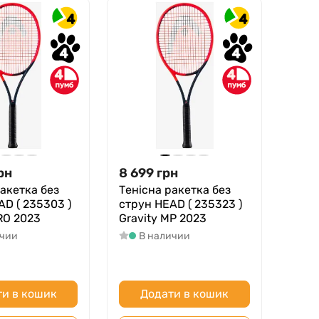
4
4
4
4
4
4
рн
8 699
грн
ракетка без
Тенісна ракетка без
AD ( 235303 )
струн HEAD ( 235323 )
RO 2023
Gravity MP 2023
ичии
В наличии
и в кошик
Додати в кошик