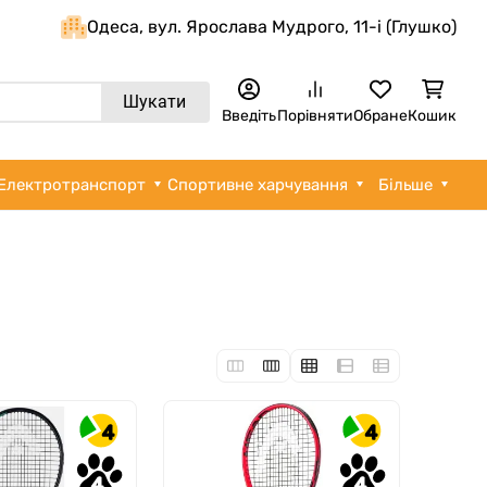
Одеса, вул. Ярослава Мудрого, 11-i (Глушко)
Шукати
Введіть
Порівняти
Обране
Кошик
Електротранспорт
Спортивне харчування
Більше
4
4
4
4