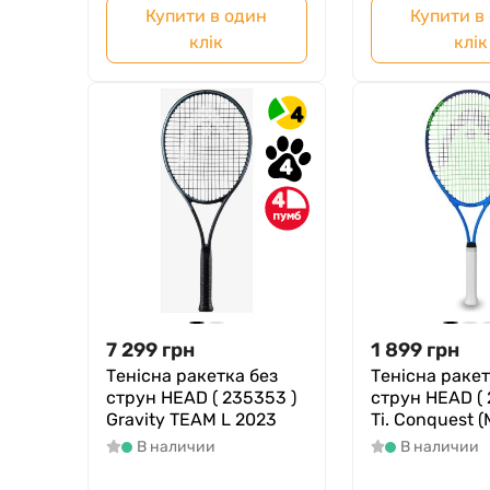
Купити в один
Купити в
клік
клік
4
4
4
7 299
грн
1 899
грн
Тенісна ракетка без
Тенісна ракет
струн HEAD ( 235353 )
струн HEAD ( 
Gravity TEAM L 2023
Ti. Conquest (
В наличии
В наличии