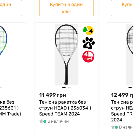
 один
Купити в один
Купи
клік
4
4
4
11 499
грн
12 499
г
ка без
Тенісна ракетка без
Тенісна 
235631 )
струн HEAD ( 236034 )
струн HEA
MM Trade)
Speed TEAM 2024
Speed P
2024
В наличии
В нал