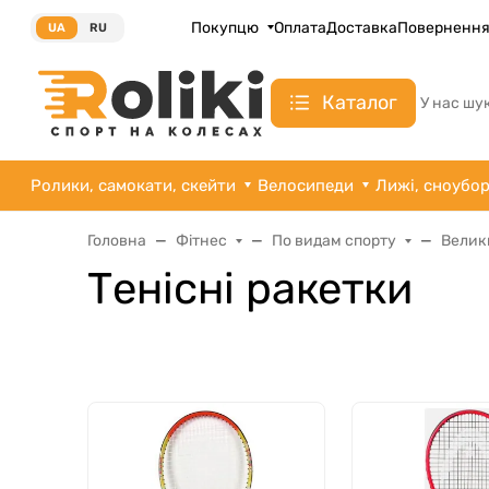
Покупцю
Оплата
Доставка
Поверненн
UA
RU
Каталог
У нас шу
Ролики, самокати, скейти
Велосипеди
Лижі, сноубо
Головна
Фітнес
По видам спорту
Велик
Тенісні ракетки