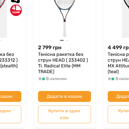
4
2 799
грн
4 499
гр
ка без
Тенісна ракетка без
Тенісна 
233312 )
струн HEAD ( 233402 )
струн HEA
(stealth)
Ti. Radical Elite (MM
MX Attit
TRADE)
(teal)
В наличии
В нал
 кошик
Додати в кошик
Додат
 один
Купити в один
Купи
клік