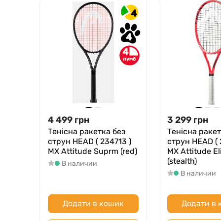
4
4
4
4 499
грн
3 299
грн
Тенісна ракетка без
Тенісна ракет
струн HEAD ( 234713 )
струн HEAD ( 
MX Attitude Suprm (red)
MX Attitude El
(stealth)
В наличии
В наличии
Додати в кошик
Додати в