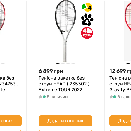
4
4
4
6 899
грн
12 699
г
ка без
Тенісна ракетка без
Тенісна 
234753 )
струн HEAD ( 235302 )
струн HE
ite
Extreme TOUR 2022
Gravity P
В наличии
В нал
 кошик
Додати в кошик
Додат