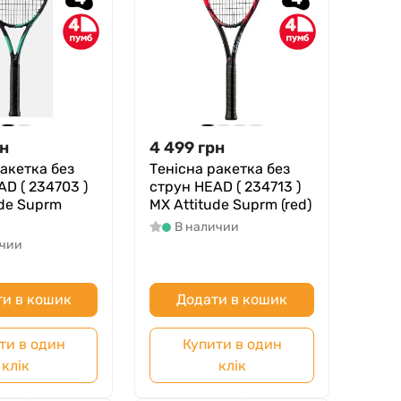
4
4
н
4 499
грн
ракетка без
Тенісна ракетка без
D ( 234703 )
струн HEAD ( 234713 )
ude Suprm
MX Attitude Suprm (red)
В наличии
ичии
и в кошик
Додати в кошик
ти в один
Купити в один
клік
клік