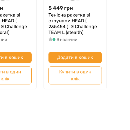
н
5 449
грн
акетка зі
Тенісна ракетка зі
 HEAD (
струнами HEAD (
IG Challenge
235454 ) IG Challenge
oral)
TEAM L (stealth)
ичии
В наличии
и в кошик
Додати в кошик
ти в один
Купити в один
клік
клік