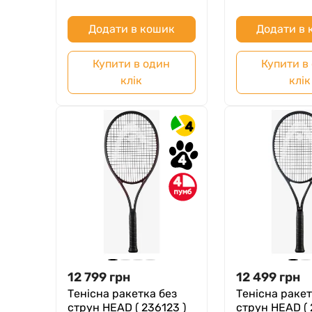
Додати в кошик
Додати в
Купити в один
Купити в
клік
клік
4
4
4
12 799
грн
12 499
грн
Тенісна ракетка без
Тенісна ракет
струн HEAD ( 236123 )
струн HEAD ( 