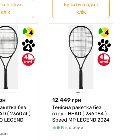
ти в один
Купити в один
клік
клік
4
4
4
4
4
4
рн
12 449
грн
ракетка без
Тенісна ракетка без
D ( 236074 )
струн HEAD ( 236084 )
RO LEGEND
Speed MP LEGEND 2024
В наличии
ичии