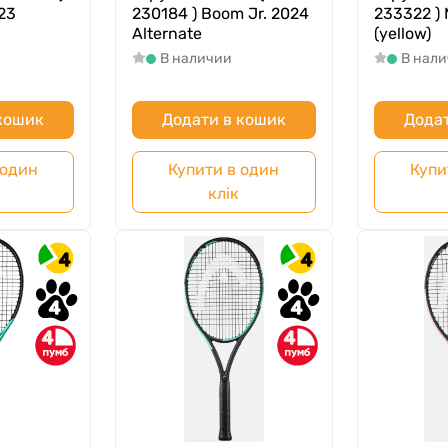
23
230184 ) Boom Jr. 2024
233322 ) 
Alternate
(yellow)
В наличии
В нал
 кошик
Додати в кошик
Додат
 один
Купити в один
Купи
клік
4
4
4
4
4
4