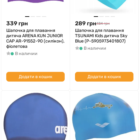
339
грн
289
грн
484
грн
Шапочка для плавання
Шапочка для плавання
дитяча ARENA KUN JUNIOR
TSUNAMI Kids дитяча Sky
CAP AR-91552-90 (силікон),
Blue (P-5905973401807)
фіолетова
В наличии
В наличии
Додати в кошик
Додати в кошик