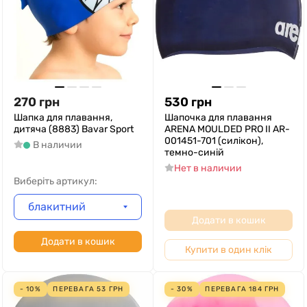
270
грн
530
грн
Шапка для плавання,
Шапочка для плавання
дитяча (8883) Bavar Sport
ARENA MOULDED PRO II AR-
001451-701 (силікон),
В наличии
темно-синій
Нет в наличии
Виберіть артикул:
блакитний
Додати в кошик
Додати в кошик
Купити в один клік
- 10%
ПЕРЕВАГА
53
ГРН
- 30%
ПЕРЕВАГА
184
ГРН