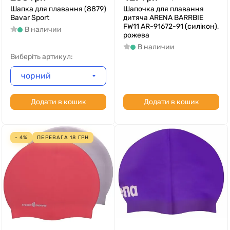
Шапка для плавання (8879)
Шапочка для плавання
Bavar Sport
дитяча ARENA BARRBIE
FW11 AR-91672-91 (силікон),
В наличии
рожева
В наличии
Виберіть артикул:
чорний
Додати в кошик
Додати в кошик
- 4%
ПЕРЕВАГА
18
ГРН