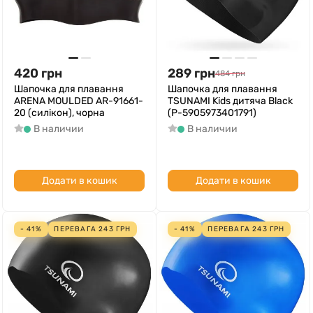
420
грн
289
грн
484
грн
Шапочка для плавання
Шапочка для плавання
ARENA MOULDED AR-91661-
TSUNAMI Kids дитяча Black
20 (силікон), чорна
(P-5905973401791)
В наличии
В наличии
Додати в кошик
Додати в кошик
- 41%
ПЕРЕВАГА
243
ГРН
- 41%
ПЕРЕВАГА
243
ГРН