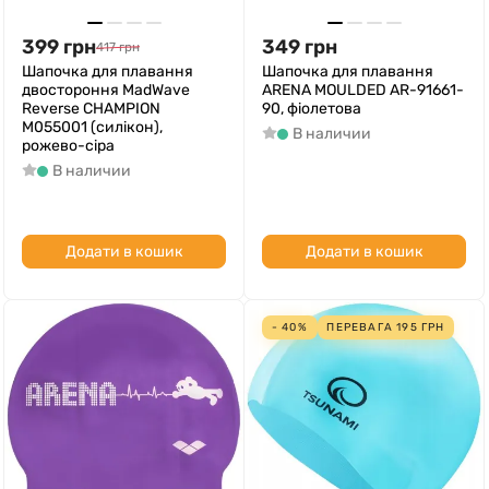
399
грн
349
грн
417
грн
Шапочка для плавання
Шапочка для плавання
двостороння MadWave
ARENA MOULDED AR-91661-
Reverse CHAMPION
90, фіолетова
M055001 (силікон),
В наличии
рожево-сіра
В наличии
Додати в кошик
Додати в кошик
- 40%
ПЕРЕВАГА
195
ГРН