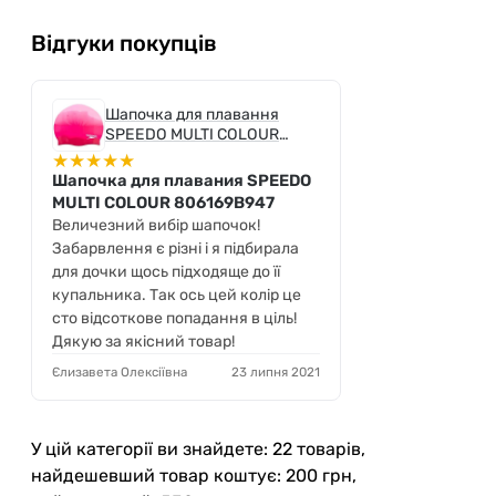
Відгуки покупців
Шапочка для плавання
SPEEDO MULTI COLOUR
806169B947, малинова
★
★
★
★
★
Шапочка для плавания SPEEDO
MULTI COLOUR 806169B947
Величезний вибір шапочок!
Забарвлення є різні і я підбирала
для дочки щось підходяще до її
купальника. Так ось цей колір це
сто відсоткове попадання в ціль!
Дякую за якісний товар!
Єлизавета Олексіївна
23 липня 2021
У цій категорії ви знайдете: 22 товарів,
найдешевший товар коштує: 200 грн,