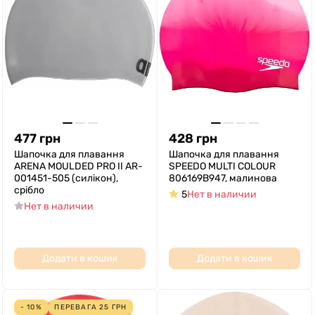
477
грн
428
грн
Шапочка для плавання
Шапочка для плавання
ARENA MOULDED PRO II AR-
SPEEDO MULTI COLOUR
001451-505 (силікон),
806169B947, малинова
срібло
5
Нет в наличии
Нет в наличии
Додати в кошик
Додати в кошик
- 10%
ПЕРЕВАГА
25
ГРН