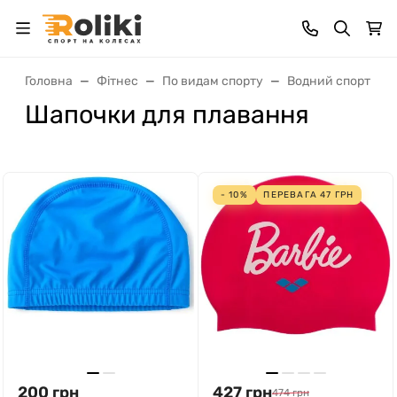
Головна
Фітнес
По видам спорту
Водний спорт
Шапочки для плавання
- 10%
ПЕРЕВАГА
47
ГРН
200
грн
427
грн
474
грн