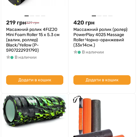
219
грн
420
грн
329
грн
Масажний ролик 4FIZJO
Массажний ролик (ролер)
Mini Foam Roller 15 x 5.3 см
PowerPlay 4025 Massage
(валик, роллер)
Roller Чорно-оранжевий
Black/Yellow (P-
(33x14см.)
5907222931790)
В наличии
В наличии
Додати в кошик
Додати в кошик