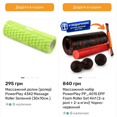
Додати в кошик
Додати в кошик
295
грн
840
грн
Массажний ролик (ролер)
Массажний набір
PowerPlay 4342 Massage
PowerPlay PP_4015 EPP
Roller Зелений (30x10см.)
Foam Roller Set 4in1 (2-а
ролі + 2-а м'ячі) Чорно-
В наличии
червоний
В наличии