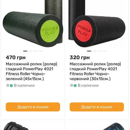
470
грн
320
грн
Массажний ролик (ролер)
Массажний ролик (ролер)
гладкий PowerPlay 4021
гладкий PowerPlay 4021
Fitness Roller Чорно-
Fitness Roller Чорно-
зелений (45x15см.)
червоний (30x15см.)
В наличии
В наличии
Додати в кошик
Додати в кошик