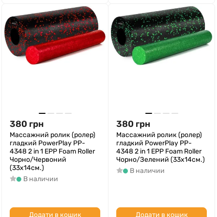
380
грн
380
грн
Массажний ролик (ролер)
Массажний ролик (ролер)
гладкий PowerPlay PP-
гладкий PowerPlay PP-
4348 2 in 1 EPP Foam Roller
4348 2 in 1 EPP Foam Roller
Чорно/Червоний
Чорно/Зелений (33x14см.)
(33x14см.)
В наличии
В наличии
Додати в кошик
Додати в кошик