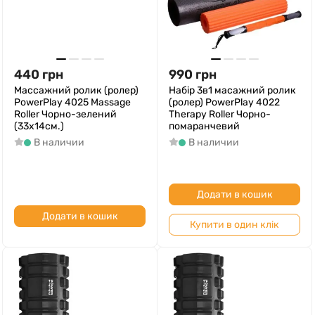
440
грн
990
грн
Массажний ролик (ролер)
Набір 3в1 масажний ролик
PowerPlay 4025 Massage
(ролер) PowerPlay 4022
Roller Чорно-зелений
Therapy Roller Чорно-
(33x14см.)
помаранчевий
В наличии
В наличии
Додати в кошик
Додати в кошик
Купити в один клік