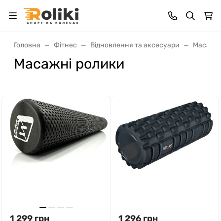
Головна
Фітнес
Відновлення та аксесуари
Масаж 
Масажні ролики
1 299
грн
1 296
грн