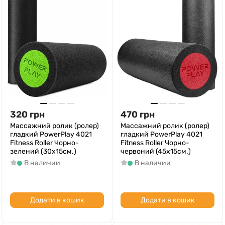
320
грн
470
грн
Массажний ролик (ролер)
Массажний ролик (ролер)
гладкий PowerPlay 4021
гладкий PowerPlay 4021
Fitness Roller Чорно-
Fitness Roller Чорно-
зелений (30x15см.)
червоний (45x15см.)
В наличии
В наличии
Додати в кошик
Додати в кошик