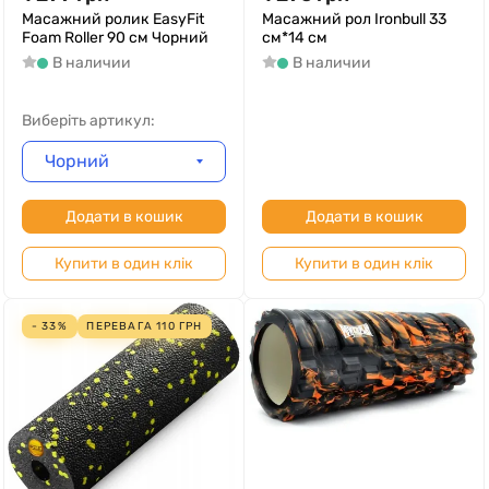
Масажний ролик EasyFit
Масажний рол Ironbull 33
Foam Roller 90 см Чорний
см*14 см
В наличии
В наличии
Виберіть артикул:
Чорний
Додати в кошик
Додати в кошик
Купити в один клік
Купити в один клік
- 33%
ПЕРЕВАГА
110
ГРН