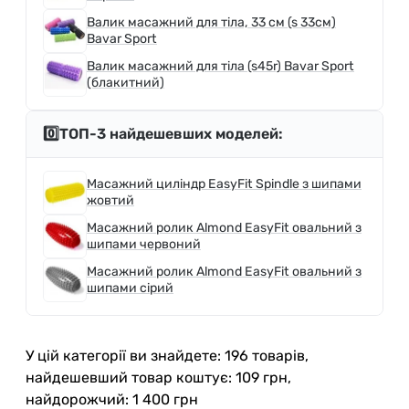
Валик масажний для тіла, 33 см (s 33см)
Bavar Sport
Валик масажний для тіла (s45r) Bavar Sport
(блакитний)
0️⃣ТОП-3 найдешевших моделей:
Масажний циліндр EasyFit Spindle з шипами
жовтий
Масажний ролик Almond EasyFit овальний з
шипами червоний
Масажний ролик Almond EasyFit овальний з
шипами сірий
У цій категорії ви знайдете: 196 товарів,
найдешевший товар коштує: 109 грн,
найдорожчий: 1 400 грн