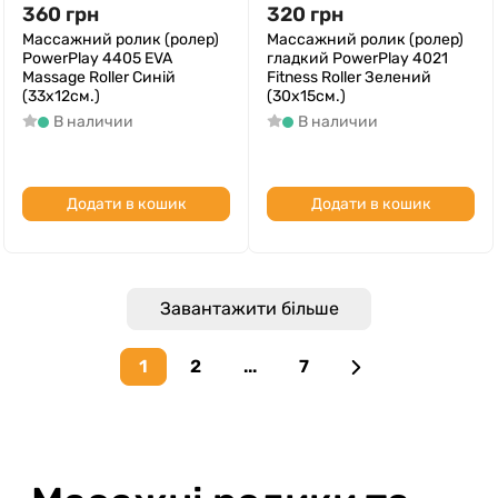
360
грн
320
грн
Массажний ролик (ролер)
Массажний ролик (ролер)
PowerPlay 4405 EVA
гладкий PowerPlay 4021
Massage Roller Синій
Fitness Roller Зелений
(33x12см.)
(30x15см.)
В наличии
В наличии
Додати в кошик
Додати в кошик
Завантажити більше
1
2
...
7
Next page