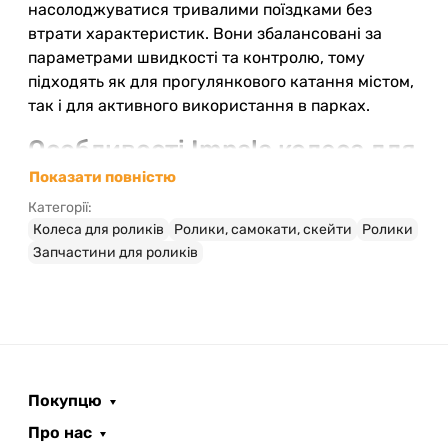
насолоджуватися тривалими поїздками без
втрати характеристик. Вони збалансовані за
параметрами швидкості та контролю, тому
підходять як для прогулянкового катання містом,
так і для активного використання в парках.
Особливості Impala колеса для
роликов 4 Pack - Red
Показати повністю
Категорії:
Комплект із чотирьох коліс
— готове
Колеса для роликів
Ролики, самокати, скейти
Ролики
рішення для повної заміни коліс на ваших
Запчастини для роликів
роликах.
Насичений червоний колір
— яскравий
стильний вигляд, який звертає на себе увагу.
Поліуретановий матеріал
— стійкість до
зношування для тривалого використання.
Баланс швидкості та контролю
—
Покупцю
комфортне і впевнене катання навіть на
різних поверхнях.
Про нас