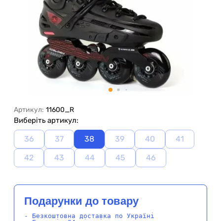
Артикул:
11600_R
Виберіть артикул:
36
37
38
39
40
41
42
43
44
45
46
Подарунки до товару
- Безкоштовна доставка по Україні