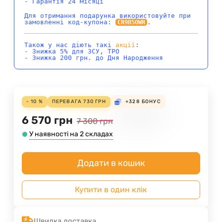
- Гарантія 24 місяці
Для отримання подарунка використовуйте при
замовленні код-купона:
.
CR9B5OWR
Також у нас діють такі
акції
:
- Знижка 5% для ЗСУ, ТРО
- Знижка 200 грн. до Дня Народження
- 10 %
ПЕРЕВАГА
730
ГРН
+328
БОНУС
6 570
грн
7 300
грн
У наявності на 2 складах
Додати в кошик
Купити в один клік
Швидка доставка