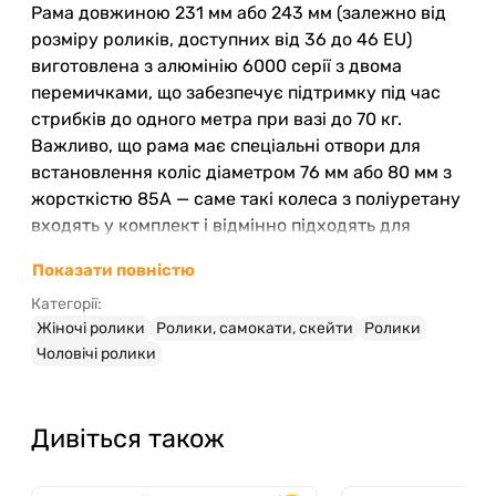
Рама довжиною 231 мм або 243 мм (залежно від
розміру роликів, доступних від 36 до 46 EU)
виготовлена з алюмінію 6000 серії з двома
перемичками, що забезпечує підтримку під час
стрибків до одного метра при вазі до 70 кг.
Важливо, що рама має спеціальні отвори для
встановлення коліс діаметром 76 мм або 80 мм з
жорсткістю 85A — саме такі колеса з поліуретану
входять у комплект і відмінно підходять для
фріскейту, слалому і звичайних прогулянок
Показати повністю
містом.
Категорії:
Особливості конструкції та
Жіночі ролики
Ролики, самокати, скейти
Ролики
комфорт
Чоловічі ролики
Внутрішній лайнер виконано за технологією
Thermofit із м’яким наповнювачем, що поступово
Дивіться також
прийме індивідуальні контури стопи, знижуючи
тиск на кісточки і забезпечуючи комфорт на