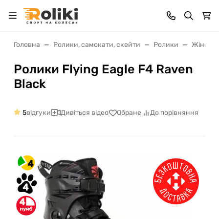
Головна
Ролики, самокати, скейти
Ролики
Жіночі 
Ролики Flying Eagle F4 Raven
Black
5
відгуки
Дивіться відео
Обране
До порівняння
4
4
4