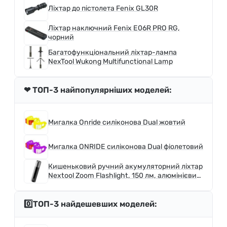
Ліхтар до пістолета Fenix GL30R
Ліхтар наключний Fenix E06R PRO RG,
чорний
Багатофункціональний ліхтар-лампа
NexTool Wukong Multifunctional Lamp
❤ ТОП-3 найпопулярніших моделей:
Мигалка Onride силіконова Dual жовтий
Мигалка ONRIDE силіконова Dual фіолетовий
Кишеньковий ручний акумуляторний ліхтар
Nextool Zoom Flashlight, 150 лм, алюмінієвий
корпус (NE20162, NE20163)
0️⃣ТОП-3 найдешевших моделей: