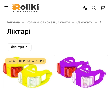
Головна
Ролики, самокати, скейти
Самокати
Аксес
Ліхтарі
Фільтри
- 30%
ПЕРЕВАГА
51
ГРН