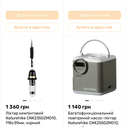
Додати в кошик
Додати в кошик
Купити в один клік
Купити в один клік
1 360
грн
1 140
грн
Ліхтар кемпінговий
Багатофункціональний
Naturehike CNK2350ZM010,
повітряний насос-ліхтар
118х39мм, чорний
Naturehike CNK2550ZM012,