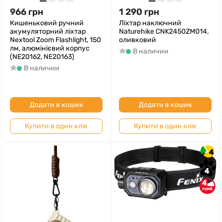
966
грн
1 290
грн
Кишеньковий ручний
Ліхтар наключний
акумуляторний ліхтар
Naturehike CNK2450ZM014,
Nextool Zoom Flashlight, 150
оливковий
лм, алюмінієвий корпус
В наличии
(NE20162, NE20163)
В наличии
Додати в кошик
Додати в кошик
Купити в один клік
Купити в один клік
4
4
4