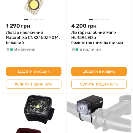
1 290
грн
4 200
грн
Ліхтар наключний
Ліхтар налобний Fenix
Naturehike CNK2450ZM014,
HL45R LED з
бежевий
безконтактним датчиком
В наличии
В наличии
Додати в кошик
Додати в кошик
Купити в один клік
Купити в один клік