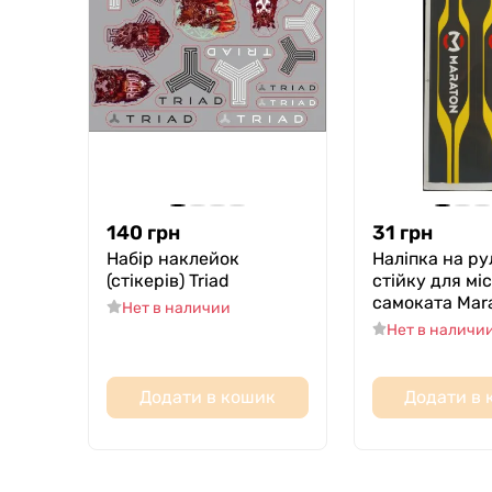
140
грн
31
грн
Набір наклейок
Наліпка на ру
(стікерів) Triad
стійку для мі
самоката Mar
Нет в наличии
Нет в наличи
Додати в кошик
Додати в