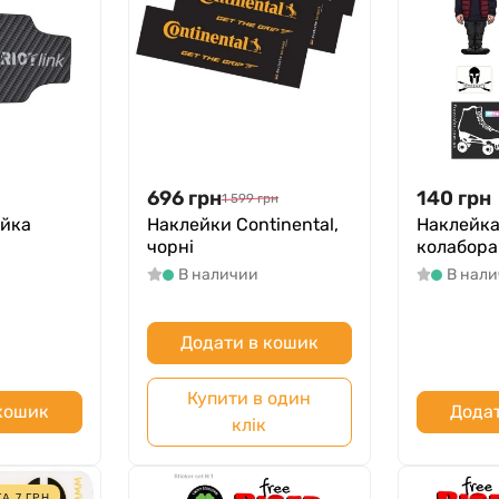
696
грн
140
грн
1 599
грн
ейка
Наклейки Continental,
Наклейка 
чорні
колабора
В наличии
В нал
Додати в кошик
Купити в один
 кошик
Додат
клік
ГА
7
ГРН