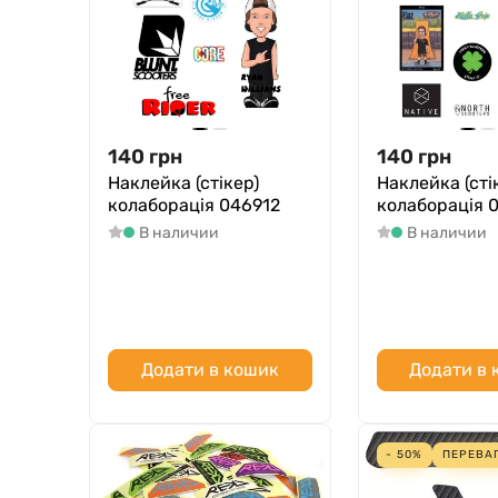
140
грн
140
грн
Наклейка (стікер)
Наклейка (сті
колаборація 046912
колаборація 
В наличии
В наличии
Додати в кошик
Додати в
- 50%
ПЕРЕВА