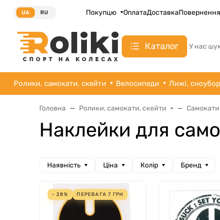
Покупцю
Оплата
Доставка
Поверненн
UA
RU
Каталог
У нас шу
Ролики, самокати, скейти
Велосипеди
Лижі, сноубо
Головна
Ролики, самокати, скейти
Самокати
Наклейки для само
Наявність
Ціна
Колір
Бренд
- 28%
ПЕРЕВАГА
7
ГРН