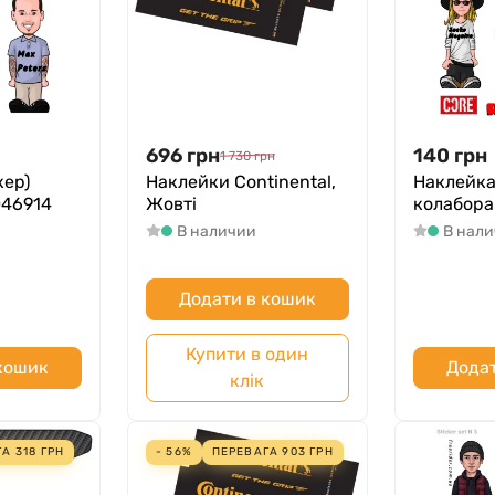
696
грн
140
грн
1 730
грн
кер)
Наклейки Continental,
Наклейка 
046914
Жовті
колабора
В наличии
В нал
Додати в кошик
Купити в один
 кошик
Додат
клік
ГА
318
ГРН
- 56%
ПЕРЕВАГА
903
ГРН