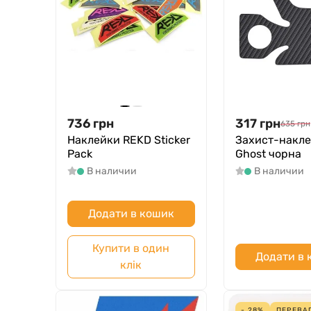
736
грн
317
грн
635
грн
Наклейки REKD Sticker
Захист-накл
Pack
Ghost чорна
В наличии
В наличии
Додати в кошик
Купити в один
Додати в
клік
- 28%
ПЕРЕВА