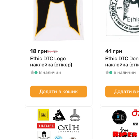
18
грн
41
грн
25
грн
Ethic DTC Logo
Ethic DTC Don
наклейка (стікер)
наклейка (сті
В наличии
В наличии
Додати в кошик
Додати в