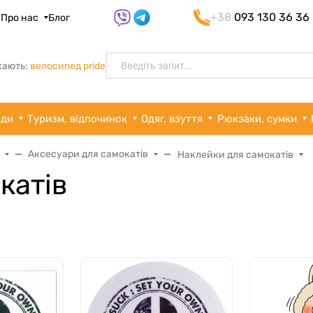
+38
093 130 36 36
я
Про нас
Блог
кають:
велосипед pride
рди
Туризм, відпочинок
Одяг, взуття
Рюкзаки, сумки
Аксесуари для самокатів
Наклейки для самокатів
катів