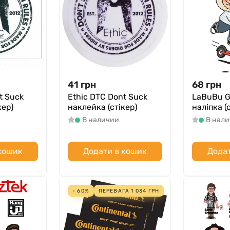
41
грн
68
грн
t Suck
Ethic DTC Dont Suck
LaBuBu G
кер)
наклейка (стікер)
наліпка (
В наличии
В нал
 кошик
Додати в кошик
Додат
- 60%
ПЕРЕВАГА
1 034
ГРН