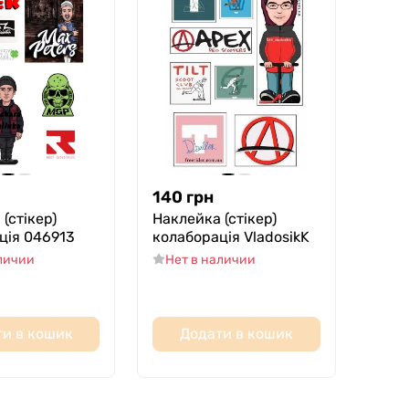
140
грн
(стікер)
Наклейка (стікер)
ція 046913
колаборація VladosikK
аличии
Нет в наличии
и в кошик
Додати в кошик