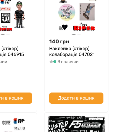
140
грн
(стікер)
Наклейка (стікер)
ція 046915
колаборація 047021
ичии
В наличии
и в кошик
Додати в кошик