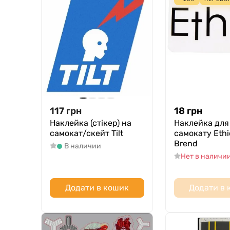
117
грн
18
грн
Наклейка (стікер) на
Наклейка для
самокат/скейт Tilt
самокату Ethi
Brend
В наличии
Нет в наличи
Додати в кошик
Додати в