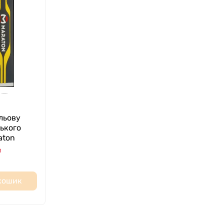
льову
ського
aton
и
 кошик