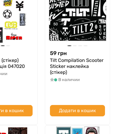
59
грн
(стікер)
Tilt Compilation Scooter
ція 047020
Sticker наклейка
(стікер)
ичии
В наличии
и в кошик
Додати в кошик