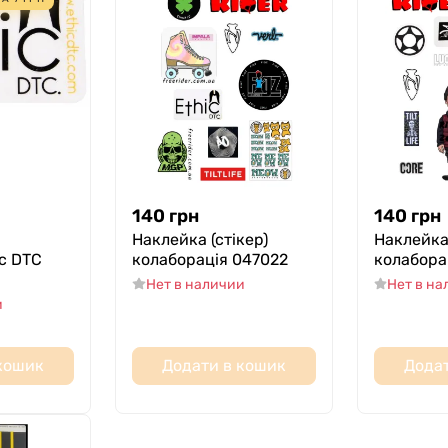
140
грн
140
грн
Наклейка (стікер)
Наклейка 
c DTC
колаборація 047022
колабора
Нет в наличии
Нет в н
и
 кошик
Додати в кошик
Додат