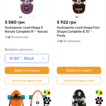
5 580
грн
5 922
грн
Hydroponic скейтборд X
Hydroponic скейтборд Pool
Naruto Complete 8" - Naruto
Shape Complete 8,75" -
Fredy
В наличии
В наличии
Виберіть артикул:
8.125" - Black
Додати в кошик
Додати в кошик
Купити в один клік
Купити в один клік
4
4
4
4