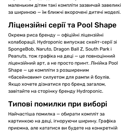
маленьким дітям такі компліти зазвичай завеликі
за шириною — їм ближчі вкорочені дитячі моделі.
Ліцензійні серії та Pool Shape
Окрема риса бренду — офіційні ліцензійні
колаборації. Hydroponic випускає скейт-серії зі
SpongeBob, Naruto, Dragon Ball Z, South Park і
Peanuts, тож графіка на деці — це повноцінний
ліцензійний арт, а не просто принт. Лінійка Pool
Shape — це компліти з розширеним
«басейновим» силуетом для рампи й боулів.
Якщо хочете дізнатися про бренд загалом,
завітайте на сторінку бренду Hydroponic.
Типові помилки при виборі
Найчастіша помилка — обирати компліт за
картинкою на деці, ігноруючи ширину. Графіка
приємна, але кататися ви будете на конкретній