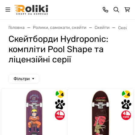
Головна
Ролики, самокати, скейти
Скейти
Скейтб
Скейтборди Hydroponic:
компліти Pool Shape та
ліцензійні серії
Фільтри
4
4
4
4
4
4