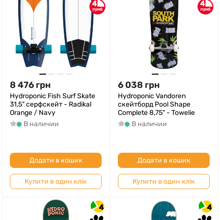
4
4
8 476
грн
6 038
грн
Hydroponic Fish Surf Skate
Hydroponic Vandoren
31,5" серфскейт - Radikal
скейтборд Pool Shape
Orange / Navy
Complete 8,75" - Towelie
В наличии
В наличии
Додати в кошик
Додати в кошик
Купити в один клік
Купити в один клік
4
4