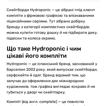
Скейтборди Hydroponic — це зібрані «під ключ»
компліти з фірмовою графікою та впізнаваними
ліцензійними серіями. Тут зібрано добірку
бренду з категорії комплектних скейтбордів:
можна купити готову дошку й не підбирати деку,
підвіски та колеса окремо.
Що таке Hydroponic і чим
цікаві його компліти
Hydroponic — це іспанський бренд, заснований у
Барселоні 2002 року, який випускає скейтборди,
серфскейти й одяг. Бренд відомий тим, що
залучає до оформлення дек міжнародних
художників, тож графіка виглядає яскраво й не
губиться у дворі чи скейтпарку.
Компліт (від англ. complete) — це повністю