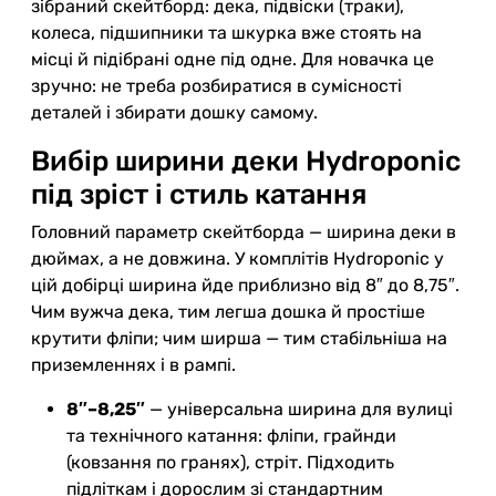
зібраний скейтборд: дека, підвіски (траки),
колеса, підшипники та шкурка вже стоять на
місці й підібрані одне під одне. Для новачка це
зручно: не треба розбиратися в сумісності
деталей і збирати дошку самому.
Вибір ширини деки Hydroponic
під зріст і стиль катання
Головний параметр скейтборда — ширина деки в
дюймах, а не довжина. У комплітів Hydroponic у
цій добірці ширина йде приблизно від 8″ до 8,75″.
Чим вужча дека, тим легша дошка й простіше
крутити фліпи; чим ширша — тим стабільніша на
приземленнях і в рампі.
8″–8,25″
— універсальна ширина для вулиці
та технічного катання: фліпи, грайнди
(ковзання по гранях), стріт. Підходить
підліткам і дорослим зі стандартним