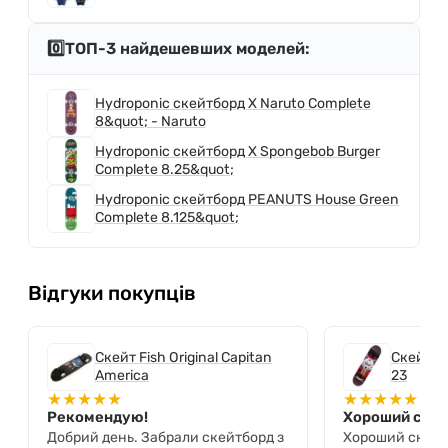
0️⃣ТОП-3 найдешевших моделей:
Hydroponic скейтборд X Naruto Complete
8&quot; - Naruto
Hydroponic скейтборд X Spongebob Burger
Complete 8.25&quot;
Hydroponic скейтборд PEANUTS House Green
Complete 8.125&quot;
Відгуки покупців
Скейт Fish Original Capitan
Скейт M
America
23
★
★
★
★
★
★
★
★
★
★
Рекомендую!
Хороший ске
Добрий день. Забрали скейтборд з
Хороший скейт