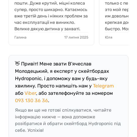
пошти. Дуже крутий, міцні колеса
только с пениб
супер, просто шикарно. Катаємось
это мой первый
вже третій день і ніяких проблем за
им довольна! С
час експлуатації не виникло.
крепкая доска.
Велике дякую дитина у захваті.
быстро. Могу с
рекомендовать
Галина
17 липня 2025
Юля
👋 Привіт! Мене звати В'ячеслав
Молодецький, я експерт у скейтбордах
Hydroponic, і допоможу вам у будь-яку
хвилину. Просто напишіть нам у
Telegram
або
Viber
, або зателефонуйте за номером
093 130 36 36
.
Якщо ви ще не готові спілкуватися, читайте
інформацію нижче — вона допоможе
розібратися й обрати скейтборд Hydroponic під
себе. Успіхів!