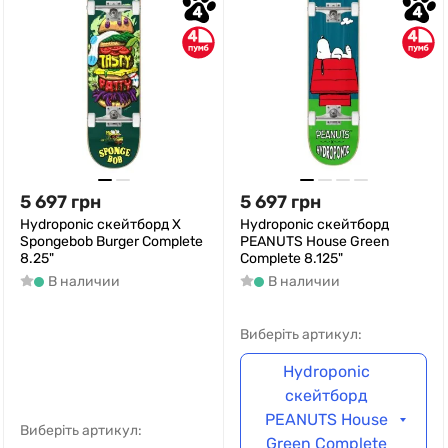
4
4
4
4
5 697
грн
5 697
грн
Hydroponic скейтборд X
Hydroponic скейтборд
Spongebob Burger Complete
PEANUTS House Green
8.25"
Complete 8.125"
В наличии
В наличии
Виберіть артикул:
Hydroponic
скейтборд
PEANUTS House
Виберіть артикул:
Green Complete