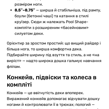
розміром ноги.
8,5″–8,75″
— ширша й стабільніша, під рампу,
боули (бетонні чаші) та катання в стилі
круїзер. Сюди ж належать Pool Shape-
компліти з розширеним «басейновим»
силуетом деки.
Орієнтир за зростом простий: що вищий райдер і
більша нога, то ширша комфортна дека.
Підбирайте ширину під взуття та стиль, а не «на
виріст» — надто широка дошка гальмує навчання
фліпам.
Конкейв, підвіски та колеса в
компліті
Конкейв — це ввігнутість деки впоперек.
Виражений конкейв допомагає відчувати дошку
ногами й контролювати її в трюках; пологий —