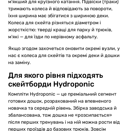
м'якший для круїзного катання. Підвіски (траки)
тримають колеса й відповідають за повороти,
їхня ширина має збігатися з шириною деки.
Колеса для скейта різняться діаметром і
жорсткістю: тверді кращі для парку й трюків,
м'які — для їзди по нерівному асфальту.
Якщо згодом захочеться оновити окремі вузли, у
нас є колеса для скейтів та окремі деки й дошки
на заміну.
Для якого рівня підходять
скейтборди Hydroponic
Компліти Hydroponic — це преміальний сегмент
готових дошок, розрахований на впевненого
новачка та середній рівень. Збірка заводська й
збалансована, тож дошка не «розсипається»
після перших тренувань і на ній можна рости від
перших проїздів до базових трюків. Зовсім