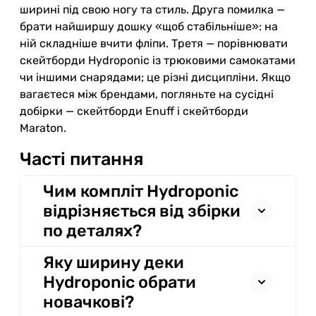
ширині під свою ногу та стиль. Друга помилка —
брати найширшу дошку «щоб стабільніше»: на
ній складніше вчити фліпи. Третя — порівнювати
скейтборди Hydroponic із трюковими самокатами
чи іншими снарядами; це різні дисципліни. Якщо
вагаєтеся між брендами, погляньте на сусідні
добірки — скейтборди Enuff і скейтборди
Maraton.
Часті питання
Чим компліт Hydroponic
відрізняється від збірки
по деталях?
Яку ширину деки
Hydroponic обрати
новачкові?