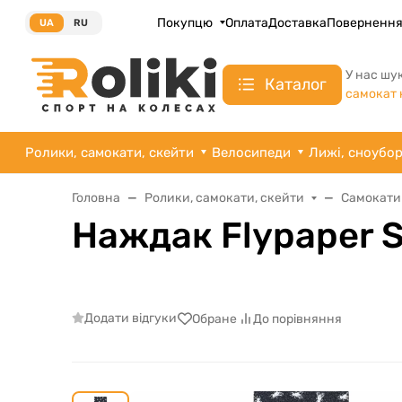
Покупцю
Оплата
Доставка
Поверненн
UA
RU
У нас шу
Каталог
самокат 
Ролики, самокати, скейти
Велосипеди
Лижі, сноубо
Головна
Ролики, самокати, скейти
Самокати
Наждак Flypaper 
Додати відгуки
Обране
До порівняння