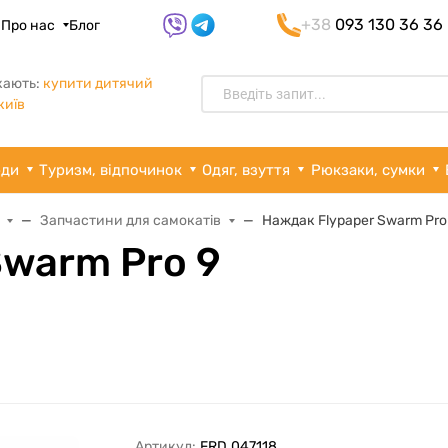
+38
093 130 36 36
я
Про нас
Блог
кають:
купити дитячий
київ
рди
Туризм, відпочинок
Одяг, взуття
Рюкзаки, сумки
Запчастини для самокатів
Наждак Flypaper Swarm Pro
Swarm Pro 9
Артикул:
FRD.047118