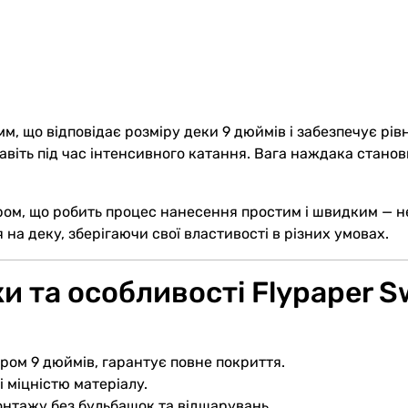
, що відповідає розміру деки 9 дюймів і забезпечує рівн
віть під час інтенсивного катання. Вага наждака станови
м, що робить процес нанесення простим і швидким — не
 на деку, зберігаючи свої властивості в різних умовах.
 та особливості Flypaper Sw
ром 9 дюймів, гарантує повне покриття.
і міцністю матеріалу.
нтажу без бульбашок та відшарувань.