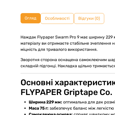
Огляд
Особливості
Відгуки (0)
Наждак Flypaper Swarm Pro 9 має ширину 229 мм
матеріалу ви отримаєте стабільне зчеплення на
міцність для тривалого використання.
Зворотня сторона оснащена самоклеючим шаро
складній підгонці. Накладка щільно тримається
Основні характеристики
FLYPAPER Griptape Co.
Ширина 229 мм:
оптимальна для дек розмі
Маса 75 г:
забезпечує баланс між легкістю 
Самоклеюча основа:
сприяє швидкому мо