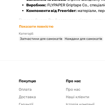
Виробник:
FLYPAPER Griptape Co., спеціалі
Компоненти від Freerider:
матеріали, пер
Flypaper Swarm Pro 9 допомагає підтримувати 
Показати повністю
В магазині “Ролики” цей наждак представлени
Категорії:
в собі розмір і властивості, які відповідають 
Запчастини для самокатів
Наждаки для самокатів
Покупцю
Про нас
Оплата
Про нас
Доставка
Наші кліенти
Гарантії
Історія компанії