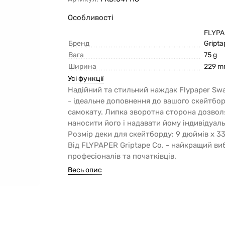
Особливості
FLYP
Бренд
Gripta
Вага
75 g
Ширина
229 
Усі функції
Надійний та стильний наждак Flypaper Sw
- ідеальне доповнення до вашого скейтбо
самокату. Липка зворотна сторона дозвол
наносити його і надавати йому індивідуал
Розмір деки для скейтборду: 9 дюймів x 3
Від FLYPAPER Griptape Co. - найкращий ви
професіоналів та початківців.
Весь опис