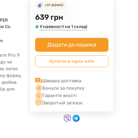
+31
БОНУС
639
грн
APER
pe Co.
У наявності на 1 складі
mm
Додати до кошика
arm Pro 9
Купити в один клік
рду чи
яє легко
ьну форму.
Швидка доставка
3 дюйма.
Бонуси за покупку
бір для
Гарантія якості
Зворотній зв'язок