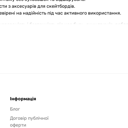
сти з аксесуарів для скейтбордів.
евірені на надійність під час активного використання.
керованість і безпечність під час будь-яких трюків, роб
й як ідеальна складова для обладнання вашого скейтборд
вимогам досвідчених райдерів і тих, хто лише починає осв
Інформація
Блог
Договір публічної
оферти