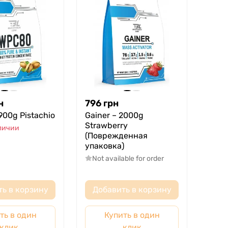
н
796
грн
900g Pistachio
Gainer – 2000g
Strawberry
аличии
(Поврежденная
упаковка)
Not available for order
ть в корзину
Добавить в корзину
ть в один
Купить в один
клик
клик