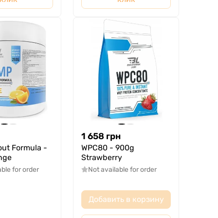
1 658
грн
ut Formula -
WPC80 - 900g
nge
Strawberry
able for order
Not available for order
Добавить в корзину