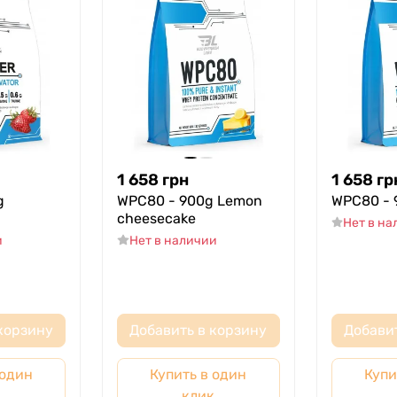
1 658
грн
1 658
гр
g
WPC80 - 900g Lemon
WPC80 - 
cheesecake
Нет в н
и
Нет в наличии
корзину
Добавить в корзину
Добави
 один
Купить в один
Купи
к
клик