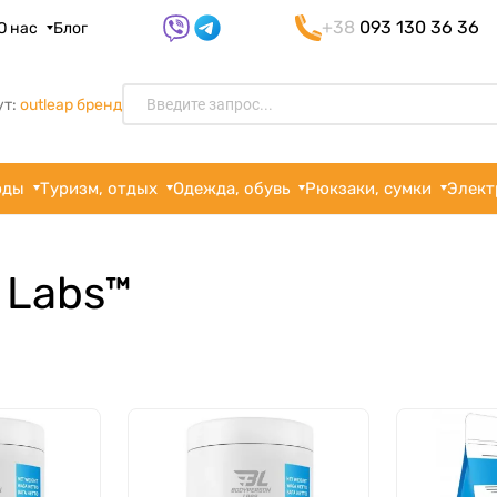
+38
093 130 36 36
О нас
Блог
ут:
outleap бренд
рды
Туризм, отдых
Одежда, обувь
Рюкзаки, сумки
Элект
 Labs™