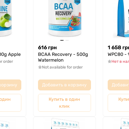
616
грн
1 658
гр
00g Apple
BCAA Recovery - 500g
WPC80 - 9
Watermelon
or order
Нет в н
Not available for order
корзину
Добавить в корзину
Добави
 один
Купить в один
Купи
к
клик