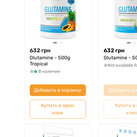
632
грн
632
грн
Glutamine - 500g
Glutamine - 5
Tropical
Not available f
В наличии
Добавить в корзину
Добавить в 
Купить в один
Купить в
клик
кли