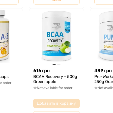
616
грн
489
грн
caps
BCAA Recovery - 500g
Pre-Worko
Green apple
250g Ora
or order
Not available for order
Not avail
Добавить в корзину