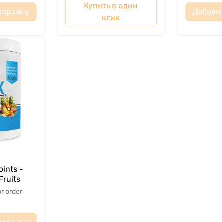
Купить в один
корзину
Добави
клик
oints -
Fruits
or order
корзину