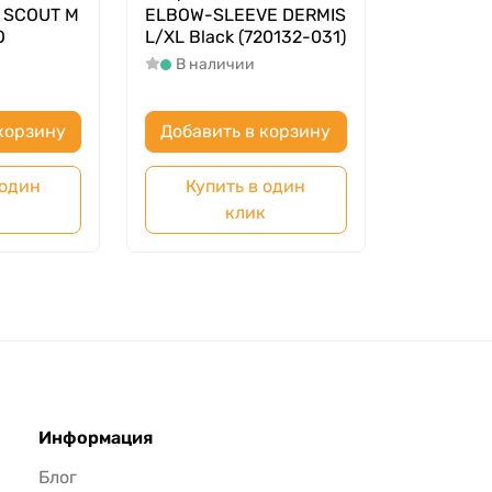
 SCOUT M
ELBOW-SLEEVE DERMIS
O
L/XL Black (720132-031)
В наличии
корзину
Добавить в корзину
 один
Купить в один
к
клик
Информация
Блог