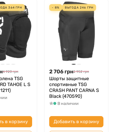
ГОДА
364
ГРН
- 8%
ВЫГОДА
246
ГРН
н
2 706
грн
4 920
грн
2 952
грн
олена TSG
Шорты защитные
RD TAHOE L S
спортивные TSG
1211)
CRASH PANT CARNA S
Black (470590)
ичии
В наличии
ть в корзину
Добавить в корзину