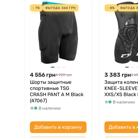
- 7%
ВЫГОДА
364
ГРН
- 8%
ВЫГОДА
4 556
грн
3 383
грн
4 920
грн
3 6
Шорты защитные
Защита колен
спортивные TSG
KNEE-SLEEVE
CRASH PANT A M Black
XXS/XS Black 
(47067)
В наличии
В наличии
Добавить в корзину
Добавить в 