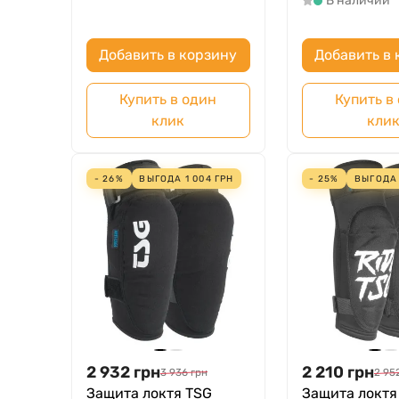
В наличии
Добавить в корзину
Добавить в 
Купить в один
Купить в
клик
кли
- 26%
ВЫГОДА
1 004
ГРН
- 25%
ВЫГОД
2 932
грн
2 210
грн
3 936
грн
2 95
Защита локтя TSG
Защита локтя