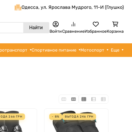
Одеcса, ул. Ярослава Мудрого, 11-И (Глушко)
Найти
Войти
Сравнение
Избранное
Корзина
ротранспорт
Спортивное питание
Мотоспорт
Еще
ГОДА
266
ГРН
- 8%
ВЫГОДА
246
ГРН