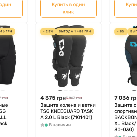
 один
Купить в один
Купи
к
клик
246
ГРН
- 25%
ВЫГОДА
1 488
ГРН
- 8%
ВЫ
4 375
грн
7 036
гр
2
грн
5 863
грн
ные
Защита колена и ветки
Защита 
TSG
TSG KNEEGUARD TASK
спортивн
ALL
A 2.0 L Black (7101401)
BACKBONE
ack
XL Black/
В наличии
30-030)