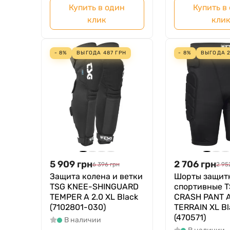
Купить в один
Купить в
клик
кли
- 8%
ВЫГОДА
487
ГРН
- 8%
ВЫГОДА
5 909
грн
2 706
грн
6 396
грн
2 95
Защита колена и ветки
Шорты защит
TSG KNEE-SHINGUARD
спортивные 
TEMPER A 2.0 XL Black
CRASH PANT 
(7102801-030)
TERRAIN XL Bl
(470571)
В наличии