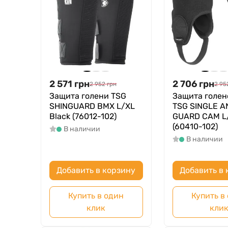
2 571
грн
2 706
грн
2 952
грн
2 95
Защита голени TSG
Защита голен
SHINGUARD BMX L/XL
TSG SINGLE A
Black (76012-102)
GUARD CAM L/
(60410-102)
В наличии
В наличии
Добавить в корзину
Добавить в 
Купить в один
Купить в
клик
кли