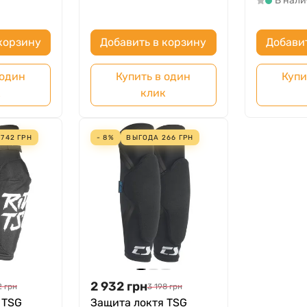
В нал
корзину
Добавить в корзину
Добави
 один
Купить в один
Купи
к
клик
А
742
ГРН
- 8%
ВЫГОДА
266
ГРН
2 932
грн
2
грн
3 198
грн
 TSG
Защита локтя TSG