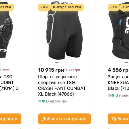
307
ГРН
- 8%
ВЫГОДА
893
ГРН
- 7%
ВЫ
10 915
грн
4 556
гр
90
грн
11 808
грн
а TSG
Шорты защитные
Защита к
 JOINT
спортивные TSG
KNEEGUA
(71014) O
CRASH PANT COMBAT
Black (710
XL Black (47066)
В нал
В наличии
корзину
Добавить в корзину
Добави