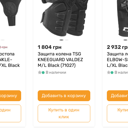
1 804
грн
2 932
гр
2
грн
остопа
Защита колена TSG
Защита л
NKLE-
KNEEGUARD VALDEZ
ELBOW-S
XL Black
M/L Black (71027)
L/XL Blac
В наличии
В нал
корзину
Добавить в корзину
Добави
 один
Купить в один
Купи
к
клик