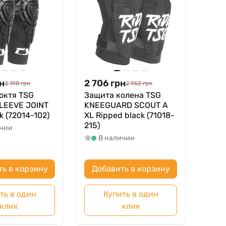
н
2 706
грн
3 198
грн
2 952
грн
октя TSG
Защита колена TSG
LEEVE JOINT
KNEEGUARD SCOUT A
k (72014-102)
XL Ripped black (71018-
215)
ичии
В наличии
ть в корзину
Добавить в корзину
ть в один
Купить в один
клик
клик