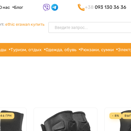
+38
093 130 36 36
О нас
Блог
ут:
ethic erawan купить
рды
Туризм, отдых
Одежда, обувь
Рюкзаки, сумки
Элект
246
ГРН
- 8%
ВЫ