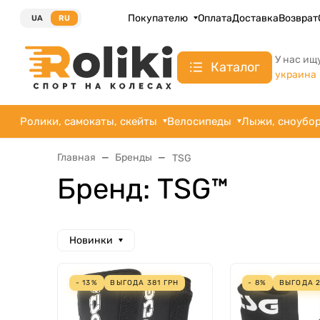
Покупателю
Оплата
Доставка
Возврат
UA
RU
У нас ищ
Каталог
украина
Ролики, самокаты, скейты
Велосипеды
Лыжи, сноубо
Главная
Бренды
TSG
Бренд: TSG™
Новинки
- 13%
ВЫГОДА
381
ГРН
- 8%
ВЫГОДА