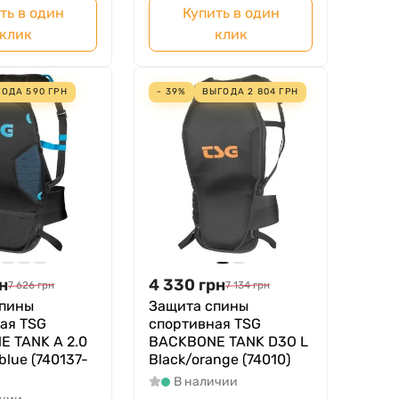
ть в один
Купить в один
клик
клик
ГОДА
590
ГРН
- 39%
ВЫГОДА
2 804
ГРН
н
4 330
грн
7 626
грн
7 134
грн
спины
Защита спины
ая TSG
спортивная TSG
 TANK A 2.0
BACKBONE TANK D3O L
blue (740137-
Black/orange (74010)
В наличии