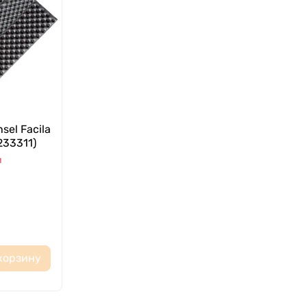
el Facila
233311)
и
корзину