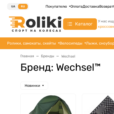
Покупателю
Оплата
Доставка
Возврат
UA
RU
У нас ищ
Каталог
кроссов
Ролики, самокаты, скейты
Велосипеды
Лыжи, сноубо
Главная
Бренды
Wechsel
Бренд: Wechsel™
Новинки