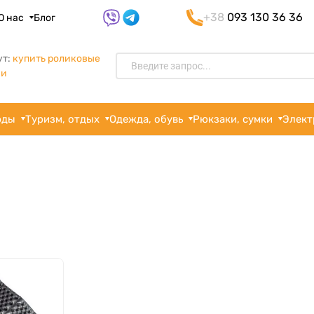
+38
093 130 36 36
О нас
Блог
ут:
купить роликовые
ки
рды
Туризм, отдых
Одежда, обувь
Рюкзаки, сумки
Элект