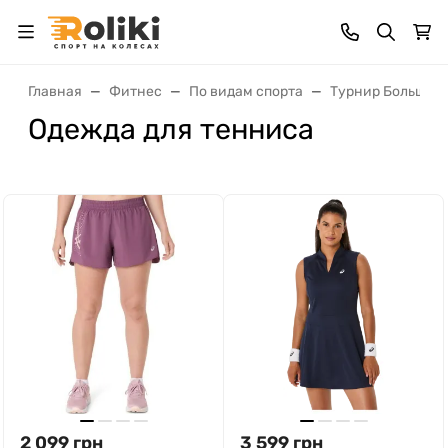
Главная
Фитнес
По видам спорта
Турнир Большого
Одежда для тенниса
2 099
грн
3 599
грн