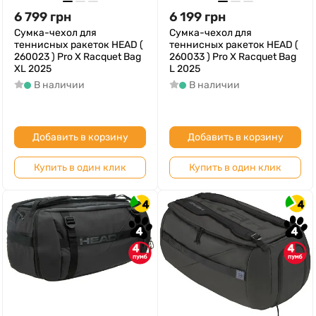
6 799
грн
6 199
грн
Сумка-чехол для
Сумка-чехол для
теннисных ракеток HEAD (
теннисных ракеток HEAD (
260023 ) Pro X Racquet Bag
260033 ) Pro X Racquet Bag
XL 2025
L 2025
В наличии
В наличии
Добавить в корзину
Добавить в корзину
Купить в один клик
Купить в один клик
4
4
4
4
4
4