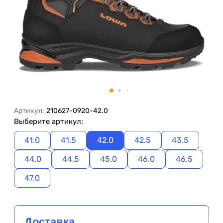
Артикул:
210627-0920-42.0
Выберите артикул:
41.0
41.5
42.0
42.5
43.5
44.0
44.5
45.0
46.0
46.5
47.0
Доставка