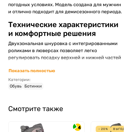
погодных условиях. Модель создана для мужчин
и отлично подходит для демисезонного периода.
Технические характеристики
и комфортные решения
Двухзональная шнуровка с интегрированными
роликами в люверсах позволяет легко
регулировать посадку верхней и нижней частей
ботинка, обеспечивая надежную фиксацию
Показать полностью
ступни. Системы
X-LACING
да
FLEXFIT®
гарантируют правильное расположение язычка,
Категории:
а также способствуют энергосбережению во
Обувь
Ботинки
время подъемов.
Асимметричный язычок с разной плотностью
Смотрите также
наполнения создан с учетом анатомии
мужской стопы, что повышает комфорт и
защиту.
4
- 20%
ВЫГОДА
3