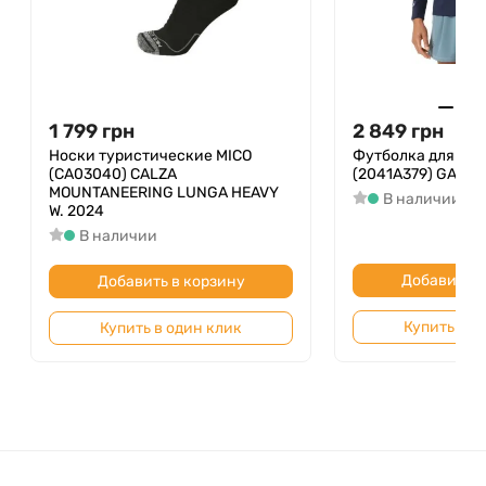
1 799
грн
2 849
грн
Носки туристические MICO
Футболка для тен
(CA03040) CALZA
(2041A379) GAME 
MOUNTANEERING LUNGA HEAVY
В наличии
W. 2024
В наличии
Добавить в
Добавить в корзину
Купить в о
Купить в один клик