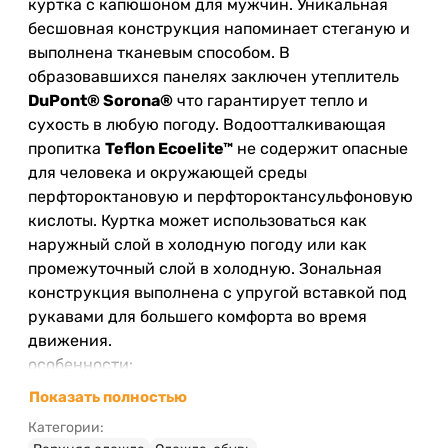
куртка с капюшоном для мужчин. Уникальная
бесшовная конструкция напоминает стеганую и
выполнена тканевым способом. В
образовавшихся панелях заключен утеплитель
DuPont® Sorona®
что гарантирует тепло и
сухость в любую погоду. Водоотталкивающая
пропитка
Teflon Ecoelite™
не содержит опасные
для человека и окружающей среды
перфтороктановую и перфтороктансульфоновую
кислоты. Куртка может использоваться как
наружный слой в холодную погоду или как
промежуточный слой в холодную. Зональная
конструкция выполнена с упругой вставкой под
рукавами для большего комфорта во время
движения.
особенности:
изготовлена из комбинации переработанного
Показать полностью
и стандартного полиэстера
Категории:
Teflon EcoElite™
– безопасная