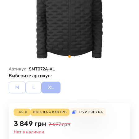
Артикул:
SMT072A-XL
Выберите артикул:
M
L
XL
- 50 %
ВЫГОДА
3 848
ГРН
+192
БОНУСА
3 849
грн
7 697
грн
Нет в наличии