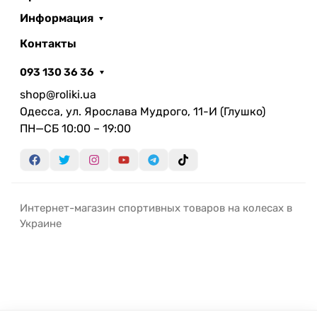
и при этом обеспечивает необходимую
Информация
прочность конструкции. В комплект поставки
Контакты
входит бак для роликов, защелка и крепежные
элементы.
093 130 36 36
shop@roliki.ua
Одесса, ул. Ярослава Мудрого, 11-И (Глушко)
ПН—СБ 10:00 – 19:00
Интернет-магазин спортивных товаров на колесах в
Украине