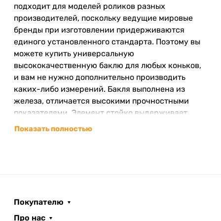
подходит для моделей роликов разных
производителей, поскольку ведущие мировые
бренды при изготовлении придерживаются
единого установленного стандарта. Поэтому вы
можете купить универсальную
высококачественную баклю для любых коньков,
и вам не нужно дополнительно производить
каких-либо измерений. Бакля выполнена из
железа, отличается высокими прочностными
показателями. Элемент стойко выдерживает
всевозможные механические удары разной
Показать полностью
силы. Пластиковая защелка обеспечивает
надежную фиксацию во время катания. Между
крепежами есть расстояние 1,5 сантиметров,
которого вполне достаточно для надежной
фиксации. Ремешок имеет ширину 2 сантиметра,
длину 18 сантиметров, что является залогом
Покупателю
удобства при эксплуатации. Толщина 3
Про нас
миллиметра не создает сложностей при катании,