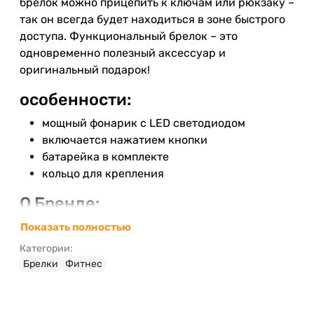
брелок можно прицепить к ключам или рюкзаку –
так он всегда будет находиться в зоне быстрого
доступа. Функциональный брелок – это
одновременно полезный аксессуар и
оригинальный подарок!
особенности:
мощный фонарик с LED светодиодом
включается нажатием кнопки
батарейка в комплекте
кольцо для крепления
О Бренде:
Немецкая компания Munkees производит брелки
Показать полностью
и другие мелкие полезные аксессуары,
Категории:
отличающиеся оригинальным дизайном и
Брелки
Фитнес
высокой функциональностью. Брелки Munkees
станут отличным недорогим подарком, который
будет не только радовать глаз, но и приносить