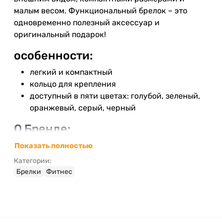
малым весом. Функциональный брелок – это
одновременно полезный аксессуар и
оригинальный подарок!
особенности:
легкий и компактный
кольцо для крепления
доступный в пяти цветах: голубой, зеленый,
оранжевый, серый, черный
О Бренде:
Немецкая компания Munkees производит брелки
Показать полностью
и другие мелкие полезные аксессуары,
Категории:
отличающиеся оригинальным дизайном и
Брелки
Фитнес
высокой функциональностью. Брелки Munkees
станут отличным недорогим подарком, который
будет не только радовать глаз, но и приносить
практическую пользу. На выбор предусмотрено