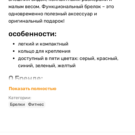
малым весом. Функциональный брелок – это
одновременно полезный аксессуар и
оригинальный подарок!
особенности:
легкий и компактный
кольцо для крепления
доступный в пяти цветах: серый, красный,
синий, зеленый, желтый
О Бренде:
Немецкая компания Munkees производит брелки
Показать полностью
и другие мелкие полезные аксессуары,
Категории:
отличающиеся оригинальным дизайном и
Брелки
Фитнес
высокой функциональностью. Брелки Munkees
станут отличным недорогим подарком, который
будет не только радовать глаз, но и приносить
практическую пользу. На выбор предусмотрено