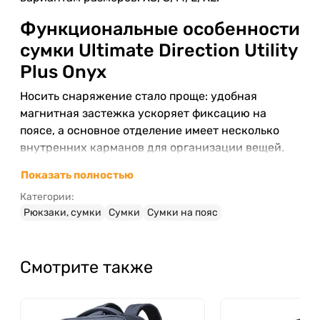
Функциональные особенности
сумки Ultimate Direction Utility
Plus Onyx
Носить снаряжение стало проще: удобная
магнитная застежка ускоряет фиксацию на
поясе, а основное отделение имеет несколько
внутренних карманов для организации вещей.
Внешний карман на молнии поможет сохранить
Показать полностью
самое необходимое под рукой.
Категории:
Емкость обеспечивает комфортное
Рюкзаки, сумки
Сумки
Сумки на пояс
размещение мягкой фляги объемом 500 мл
(между прочим, фляга приобретается
отдельно);
Смотрите также
Эластичные петли с силиконизированным
принтом приспособлены для
телескопических беговых палок;