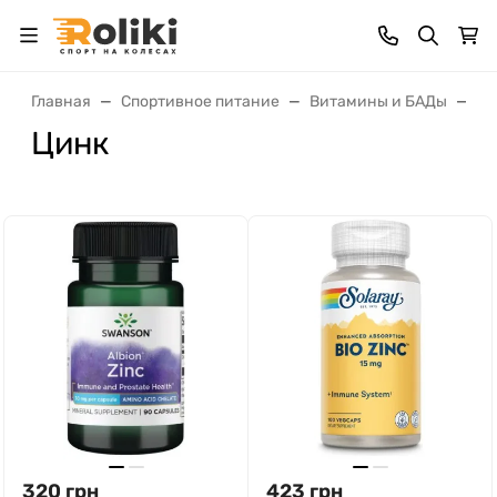
Главная
Спортивное питание
Витамины и БАДы
Ми
Цинк
320
грн
423
грн