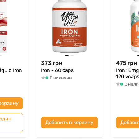
373
грн
475
грн
quid Iron
Iron - 60 caps
Iron 18mg
120 vcap
В наличии
В нал
корзину
 один
Добавить в корзину
Добави
к