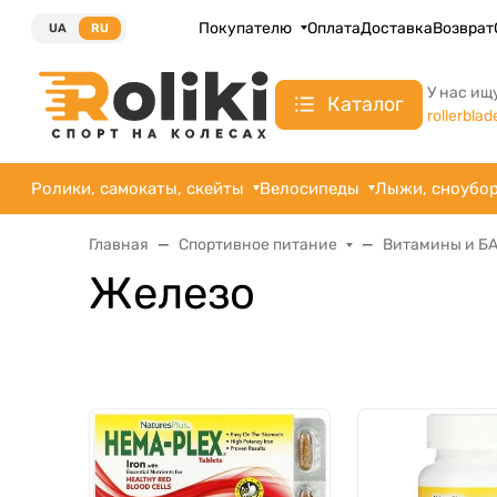
Покупателю
Оплата
Доставка
Возврат
UA
RU
У нас ищ
Каталог
rollerblad
Ролики, самокаты, скейты
Велосипеды
Лыжи, сноубо
Главная
Спортивное питание
Витамины и Б
Железо