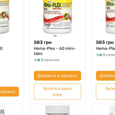
583
грн
583
грн
60
Hema-Plex - 60 mini-
Hema-Plex
s
tabs
В нал
В наличии
Добавить в корзину
Добави
Купить в один
Купи
корзину
клик