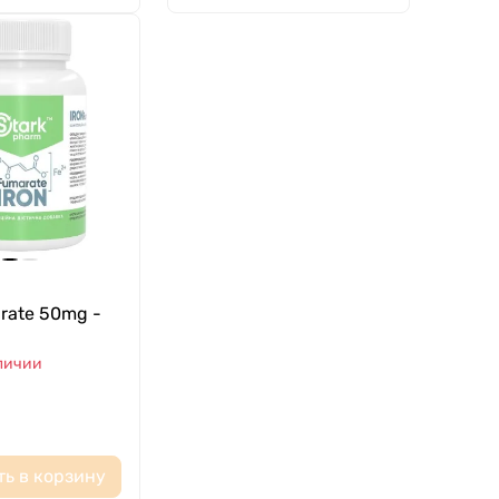
arate 50mg -
аличии
ть в корзину