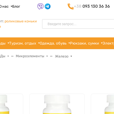
+38
093 130 36 36
О нас
Блог
ут:
роликовые коньки
e
рды
Туризм, отдых
Одежда, обувь
Рюкзаки, сумки
Элект
АДы
Микроэлементы
Железо