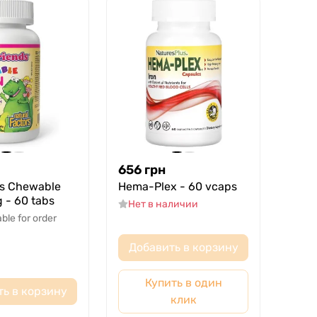
656
грн
ds Chewable
Hema-Plex - 60 vcaps
g - 60 tabs
Нет в наличии
able for order
Добавить в корзину
Купить в один
ть в корзину
клик