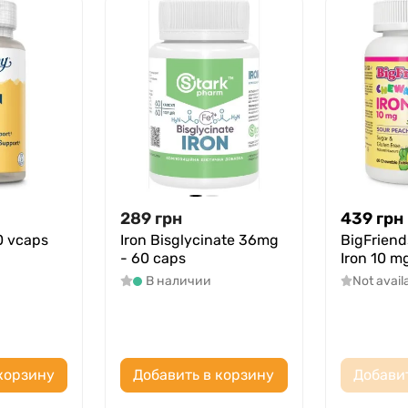
289
грн
439
грн
0 vcaps
Iron Bisglycinate 36mg
BigFrien
- 60 caps
Iron 10 m
В наличии
Not avail
корзину
Добавить в корзину
Добави