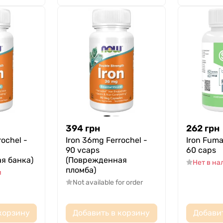
394
грн
262
грн
ochel -
Iron 36mg Ferrochel -
Iron Fum
90 vcaps
60 caps
я банка)
(Поврежденная
Нет в н
пломба)
и
Not available for order
корзину
Добавить в корзину
Добави