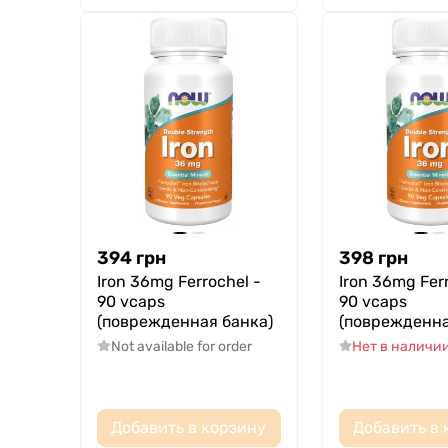
394
грн
398
грн
Iron 36mg Ferrochel -
Iron 36mg Ferr
90 vcaps
90 vcaps
(поврежденная банка)
(поврежденна
Not available for order
Нет в наличи
Добавить в корзину
Добавить в 