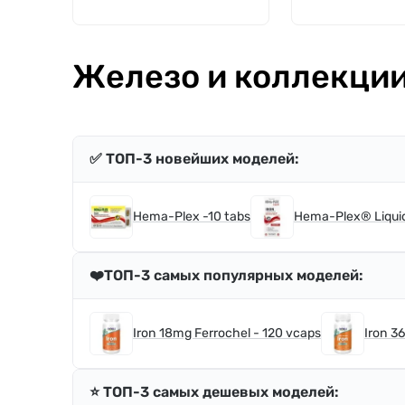
Железо и коллекции
✅ ТОП-3 новейших моделей:
Hema-Plex -10 tabs
Hema-Plex® Liquid
❤️ТОП-3 самых популярных моделей:
Iron 18mg Ferrochel - 120 vcaps
Iron 3
⭐️ ТОП-3 самых дешевых моделей: