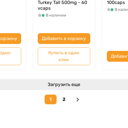
Turkey Tall 500mg - 60
100caps
vcaps
В нал
В наличии
корзину
Добавить в корзину
 один
Купить в один
Добави
к
клик
Загрузить еще
1
2
Next page