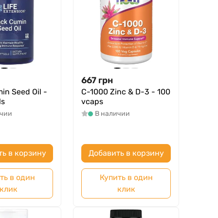
667
грн
in Seed Oil -
C-1000 Zinc & D-3 - 100
ls
vcaps
ичии
В наличии
ть в корзину
Добавить в корзину
ть в один
Купить в один
клик
клик