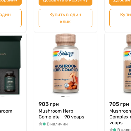
 один
Купить в один
Купи
к
клик
903
грн
705
грн
hroom
Mushroom Herb
Mushroo
Complete - 90 vcaps
Complex 
vcaps
В наличии
В нал