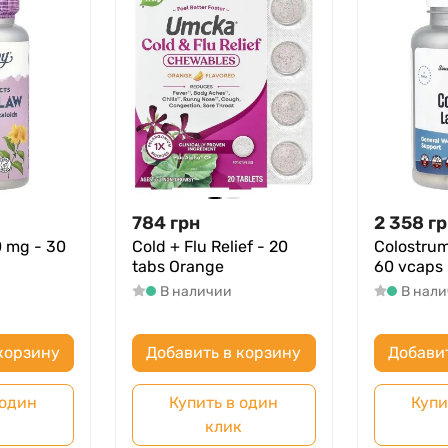
784
грн
2 358
гр
0 mg - 30
Cold + Flu Relief - 20
Colostrum
tabs Orange
60 vcaps
В наличии
В нал
корзину
Добавить в корзину
Добави
 один
Купить в один
Купи
к
клик