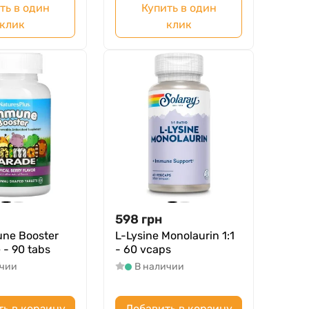
ть в один
Купить в один
клик
клик
598
грн
une Booster
L-Lysine Monolaurin 1:1
- 90 tabs
- 60 vcaps
ичии
В наличии
ть в корзину
Добавить в корзину