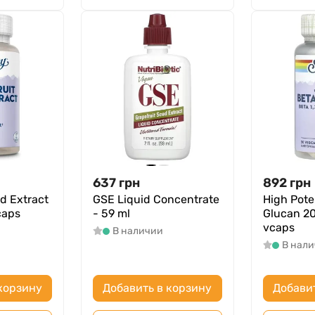
637
грн
892
грн
d Extract
GSE Liquid Concentrate
High Pote
caps
- 59 ml
Glucan 2
vcaps
В наличии
В нал
корзину
Добавить в корзину
Добави