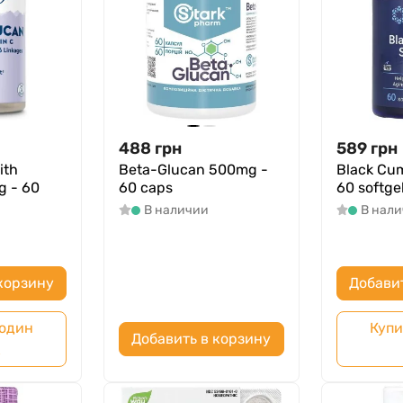
488
грн
589
грн
ith
Beta-Glucan 500mg -
Black Cum
g - 60
60 caps
60 softge
В наличии
В нал
корзину
Добави
 один
Купи
Добавить в корзину
к