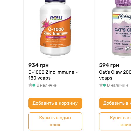
934
грн
594
грн
C-1000 Zinc Immune -
Cat's Claw 20
180 vcaps
vcaps
В наличии
В наличии
Добавить в корзину
Добавить в 
Купить в один
Купить в
клик
кли