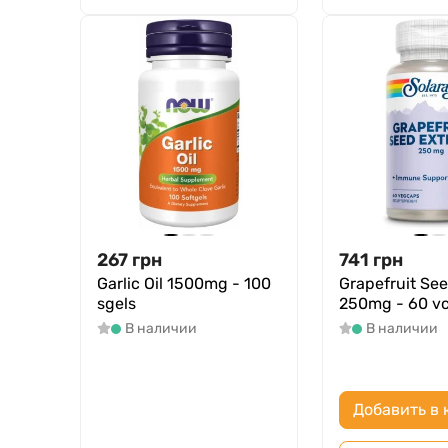
267
грн
741
грн
Garlic Oil 1500mg - 100
Grapefruit See
sgels
250mg - 60 v
В наличии
В наличии
Добавить в 