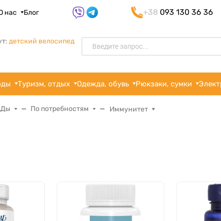
+38
093 130 36 36
О нас
Блог
ут:
детский велосипед
рды
Туризм, отдых
Одежда, обувь
Рюкзаки, сумки
Элект
АДы
По потребностям
Иммунитет