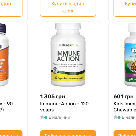
 один
Купить в один
Купи
к
клик
1 305
грн
601
грн
 - 90
Immune-Action - 120
Kids Imm
7)
vcaps
Chewable 
В наличии
В нал
корзину
Добавить в корзину
Добави