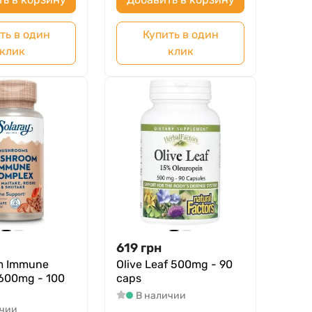
ть в один
Купить в один
клик
клик
619
грн
m Immune
Olive Leaf 500mg - 90
600mg - 100
caps
В наличии
ичии