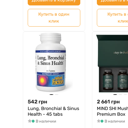
Купить в один
Купить в
клик
кли
542
грн
2 661
грн
Lung, Bronchial & Sinus
MIND SHI Mus
Health - 45 tabs
Premium Box
В наличии
В наличии