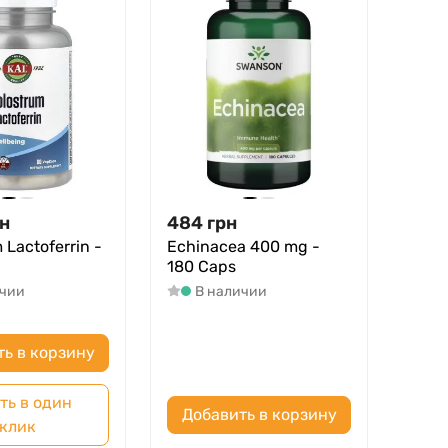
н
484
грн
 Lactoferrin -
Echinacea 400 mg -
180 Caps
ичии
В наличии
ть в корзину
ть в один
Добавить в корзину
клик