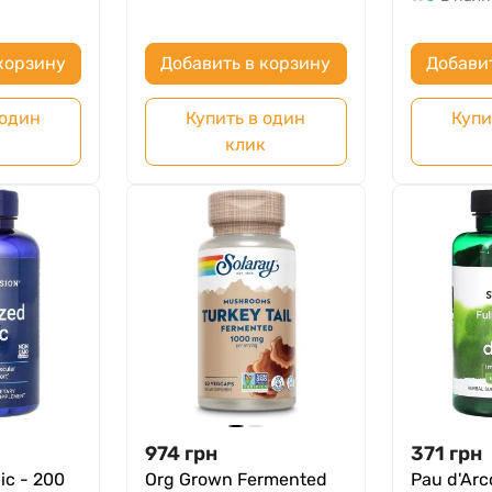
корзину
Добавить в корзину
Добави
 один
Купить в один
Купи
к
клик
974
грн
371
грн
ic - 200
Org Grown Fermented
Pau d'Arc