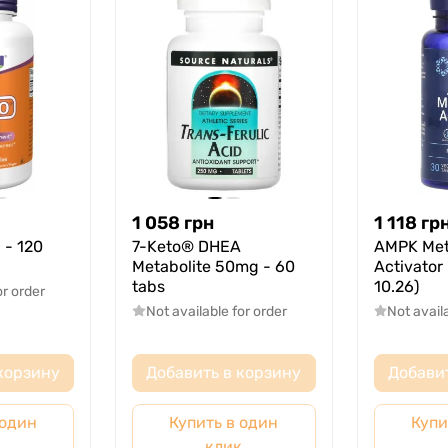
1 058
грн
1 118
гр
 - 120
7-Keto® DHEA
AMPK Met
Metabolite 50mg - 60
Activator
tabs
10.26)
or order
Not available for order
Not avail
корзину
Добавить в корзину
Добави
 один
Купить в один
Купи
к
клик