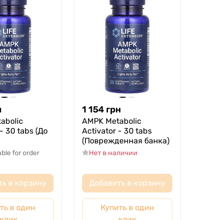
н
1 154
грн
abolic
AMPK Metabolic
 - 30 tabs (До
Activator - 30 tabs
(Поврежденная банка)
able for order
Нет в наличии
ть в корзину
Добавить в корзину
ть в один
Купить в один
клик
клик