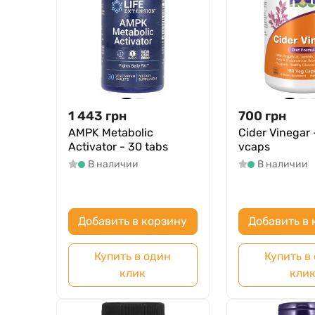
1 443
грн
700
грн
AMPK Metabolic
Cider Vinegar 
Activator - 30 tabs
vcaps
В наличии
В наличии
Добавить в корзину
Добавить в 
Купить в один
Купить в
клик
кли