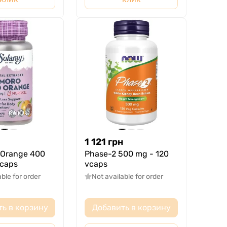
1 121
грн
 Orange 400
Phase-2 500 mg - 120
vcaps
vcaps
able for order
Not available for order
ть в корзину
Добавить в корзину