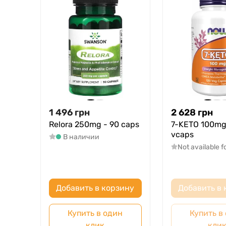
1 496
грн
2 628
грн
Relora 250mg - 90 caps
7-KETO 100mg
vcaps
В наличии
Not available f
Добавить в корзину
Добавить в 
Купить в один
Купить в
клик
кли