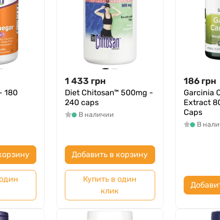
1 433
грн
186
грн
- 180
Diet Chitosan™ 500mg -
Garcinia 
240 caps
Extract 8
Caps
В наличии
В нал
корзину
Добавить в корзину
 один
Купить в один
Добави
к
клик