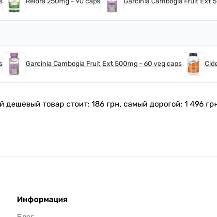
s
Relora 250mg - 90 caps
Garcinia Cambogia Fruit Ext 
s
Garcinia Cambogia Fruit Ext 500mg - 60 veg caps
Cid
й дешевый товар стоит: 186 грн, самый дорогой: 1 496 гр
Информация
Блог