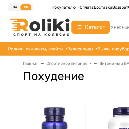
Покупателю
Оплата
Доставка
Возврат
UA
RU
Каталог
У нас ищ
Ролики, самокаты, скейты
Велосипеды
Лыжи, сноубо
Главная
Спортивное питание
Витамины и Б
Похудение