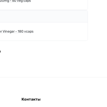
500mg - 60 veg caps
er Vinegar - 180 vcaps
н
Контакты