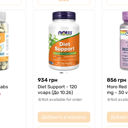
934
грн
856
грн
tabs
Diet Support - 120
Moro Red
vcaps (До 10.26)
mg - 30 
и
Not available for order
Not avail
Добавить в корзину
Добави