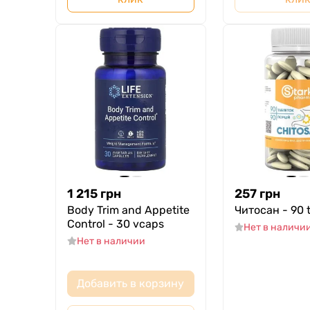
1 215
грн
257
грн
Body Trim and Appetite
Читосан - 90 
Control - 30 vcaps
Нет в наличи
Нет в наличии
Добавить в корзину