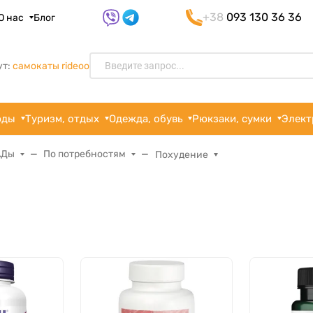
+38
093 130 36 36
О нас
Блог
ут:
самокаты rideoo
рды
Туризм, отдых
Одежда, обувь
Рюкзаки, сумки
Элект
АДы
По потребностям
Похудение