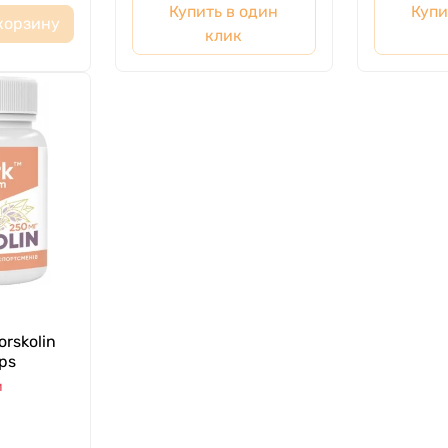
Купить в один
Купи
корзину
клик
orskolin
ps
и