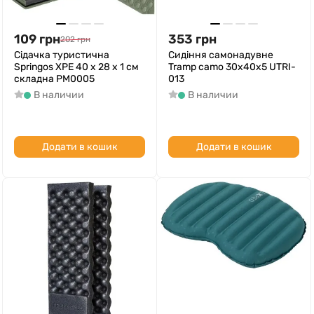
109
грн
353
грн
202
грн
Сідачка туристична
Сидіння самонадувне
Springos XPE 40 x 28 x 1 см
Tramp camo 30х40х5 UTRI-
складна PM0005
013
В наличии
В наличии
Додати в кошик
Додати в кошик