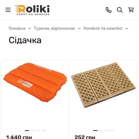
Головна
Туризм, відпочинок
Ночівля та кемпінг
Ки
Сідачка
1 440
грн
252
грн