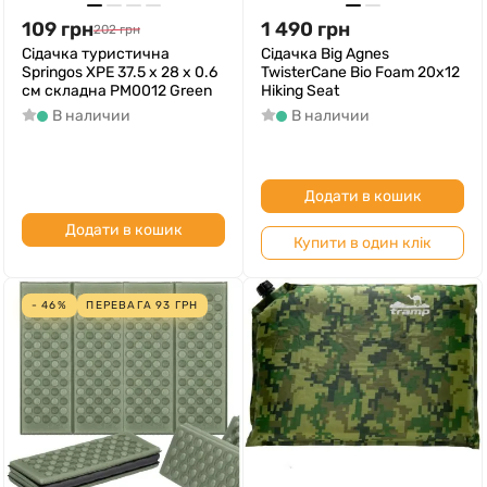
109
грн
1 490
грн
202
грн
Сідачка туристична
Сідачка Big Agnes
Springos XPE 37.5 x 28 x 0.6
TwisterCane Bio Foam 20x12
см складна PM0012 Green
Hiking Seat
В наличии
В наличии
Додати в кошик
Додати в кошик
Купити в один клік
- 46%
ПЕРЕВАГА
93
ГРН