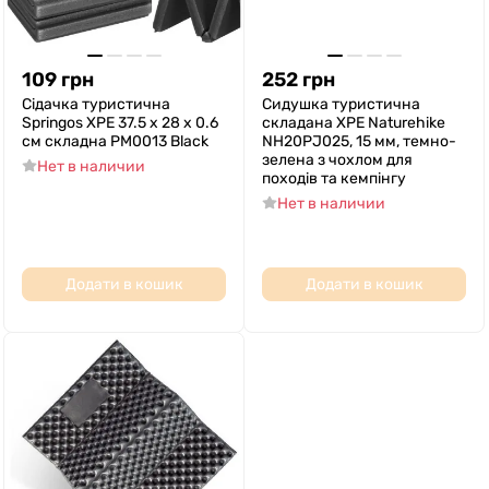
109
грн
252
грн
Сідачка туристична
Сидушка туристична
Springos XPE 37.5 x 28 x 0.6
складана XPE Naturehike
см складна PM0013 Black
NH20PJ025, 15 мм, темно-
зелена з чохлом для
Нет в наличии
походів та кемпінгу
Нет в наличии
Додати в кошик
Додати в кошик