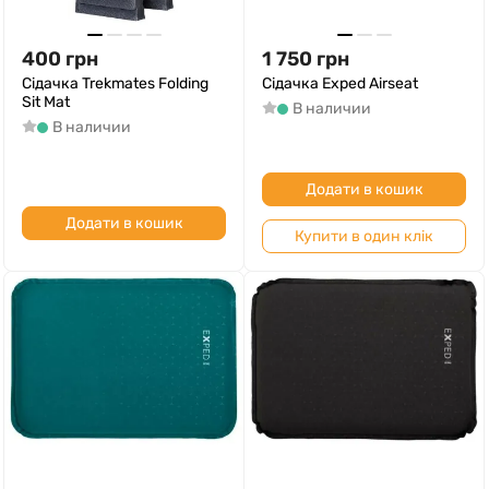
400
грн
1 750
грн
Сідачка Trekmates Folding
Сідачка Exped Airseat
Sit Mat
В наличии
В наличии
Додати в кошик
Додати в кошик
Купити в один клік