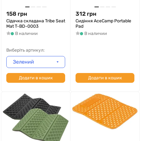
158
грн
312
грн
Сідачка складана Tribe Seat
Сидіння AceCamp Portable
Mat T-BD-0003
Pad
В наличии
В наличии
Виберіть артикул:
Зелений
Додати в кошик
Додати в кошик