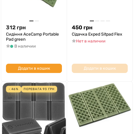
312
грн
450
грн
Сидіння AceCamp Portable
Сідачка Exped Sitpad Flex
Pad green
Нет в наличии
В наличии
Додати в кошик
Додати в кошик
- 46%
ПЕРЕВАГА
93
ГРН