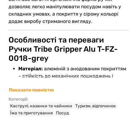
дозволяє легко маніпулювати посудом навіть у
складних умовах, а покриття у сірому кольорі
додає виробу стриманого вигляду.
Особливості та переваги
Ручки Tribe Gripper Alu T-FZ-
0018-grey
Матеріал:
алюміній з анодованим покриттям
– стійкість до механічних пошкоджень і
окислення.
Показати повністю
Дизайн:
компактний та продуманий для
швидкого кріплення до казанка.
Категорії:
Колір:
нейтральний сірий, який легко
Каструлі, казанки та чайники
Туризм, відпочинок
поєднується з будь-яким туристичним
Їжа та приготування
Посуд
кухонним обладнанням.
Вага:
мінімальна, що важливо при
транспортуванні в рюкзаку.