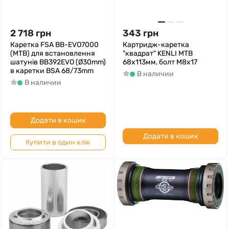
2 718
грн
343
грн
Каретка FSA BB-EVO7000
Картридж-каретка
(MTB) для встановлення
"квадрат" KENLI МТВ
шатунів BB392EVO (Ø30mm)
68х113мм, болт M8x17
в каретки BSA 68/73mm
В наличии
В наличии
Додати в кошик
Додати в кошик
Купити в один клік