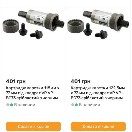
401
грн
401
грн
Картридж каретки 118мм x
Картридж каретки 122.5мм
73 мм під квадрат VP VP-
x 73 мм під квадрат VP VP-
BC73 срiблястий з чорним
BC73 срiблястий з чорним
В наличии
В наличии
Додати в кошик
Додати в кошик