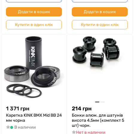
Додати в кошик
Додати в кошик
Купити в один клік
Купити в один клік
1 371
грн
214
грн
Каретка KINK BMX Mid BB 24
Бонки алюм. для шатунів
мм чорна
висота 4,5мм (комплект 5
шт) чорн.
В наличии
Нет в наличии