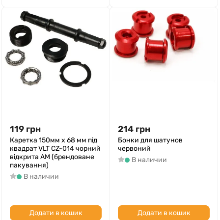
119
грн
214
грн
Каретка 150мм x 68 мм під
Бонки для шатунов
квадрат VLT CZ-014 чорний
червоний
відкрита AM (брендоване
В наличии
пакування)
В наличии
Додати в кошик
Додати в кошик