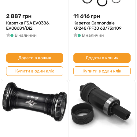
2 887
грн
11 616
грн
Каретка FSA EVO386,
Каретка Cannondale
EVO8681/Di2
KP248/PF30 68/73x109
В наличии
В наличии
Додати в кошик
Додати в кошик
Купити в один клік
Купити в один клік