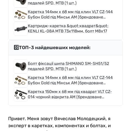
педалей SPD, MTB (1 шт.)
Каретка 144мм x 68 мм під клин VLT CZ-144
Бубон Gold під Мінськ AM (брендоване
пакування)
Картридж-каретка &quot;квадрат&quot;
KENLI KL-08A МТВ 73х118мм, болт M8x17
0️⃣ТОП-3 найдешевших моделей:
Болт фіксації шипа SHIMANO SM-SH51/52
педалей SPD, MTB (1 шт.)
Каретка 144мм x 68 мм під клин VLT CZ-144
Бубон Gold під Мінськ AM (брендоване
пакування)
Каретка 150мм x 68 мм під квадрат VLT CZ-
014 чорний відкрита AM (брендоване
пакування)
Привет. Меня зовут Вячеслав Молодецкий, я
эксперт в каретках, компонентах и болтах, и