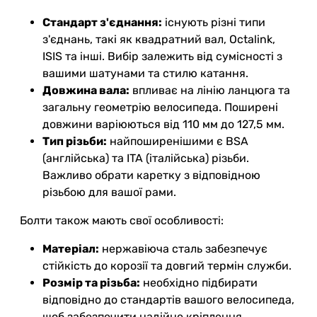
Стандарт з'єднання:
існують різні типи
з'єднань, такі як квадратний вал, Octalink,
ISIS та інші. Вибір залежить від сумісності з
вашими шатунами та стилю катання.
Довжина вала:
впливає на лінію ланцюга та
загальну геометрію велосипеда. Поширені
довжини варіюються від 110 мм до 127,5 мм.
Тип різьби:
найпоширенішими є BSA
(англійська) та ITA (італійська) різьби.
Важливо обрати каретку з відповідною
різьбою для вашої рами.
Болти також мають свої особливості:
Матеріал:
нержавіюча сталь забезпечує
стійкість до корозії та довгий термін служби.
Розмір та різьба:
необхідно підбирати
відповідно до стандартів вашого велосипеда,
щоб забезпечити надійне кріплення.