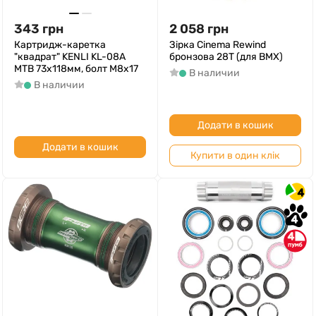
343
грн
2 058
грн
Картридж-каретка
Зірка Cinema Rewind
"квадрат" KENLI KL-08A
бронзова 28T (для BMX)
МТВ 73х118мм, болт M8x17
В наличии
В наличии
Додати в кошик
Додати в кошик
Купити в один клік
4
4
4