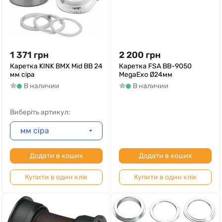
1 371
грн
2 200
грн
Каретка KINK BMX Mid BB 24
Каретка FSA BB-9050
мм сіра
MegaExo Ø24мм
В наличии
В наличии
Виберіть артикул:
мм сіра
Додати в кошик
Додати в кошик
Купити в один клік
Купити в один клік