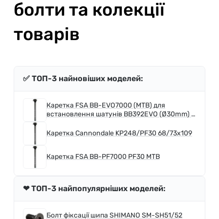
болти та колекції
товарів
✅ ТОП-3 найновіших моделей:
Каретка FSA BB-EVO7000 (MTB) для
встановлення шатунів BB392EVO (Ø30mm) в
каретки BSA 68/73mm
Каретка Cannondale KP248/PF30 68/73x109
Каретка FSA BB-PF7000 PF30 MTB
❤ ТОП-3 найпопулярніших моделей:
Болт фіксації шипа SHIMANO SM-SH51/52