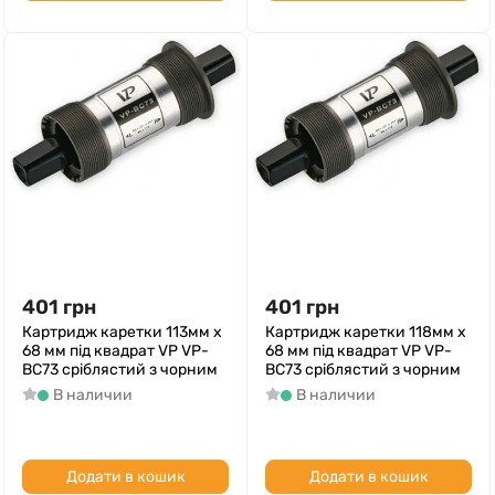
401
грн
401
грн
Картридж каретки 113мм x
Картридж каретки 118мм x
68 мм під квадрат VP VP-
68 мм під квадрат VP VP-
BC73 срiблястий з чорним
BC73 срiблястий з чорним
В наличии
В наличии
Додати в кошик
Додати в кошик