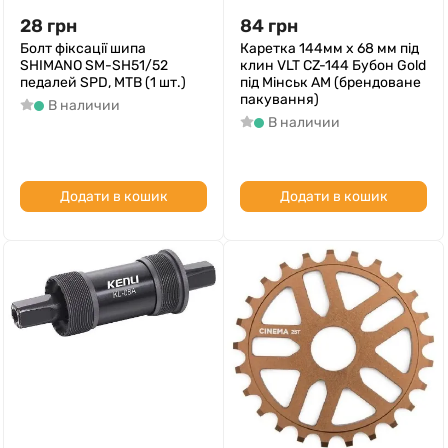
28
грн
84
грн
Болт фіксації шипа
Каретка 144мм x 68 мм під
SHIMANO SM-SH51/52
клин VLT CZ-144 Бубон Gold
педалей SPD, MTB (1 шт.)
під Мінськ AM (брендоване
пакування)
В наличии
В наличии
Додати в кошик
Додати в кошик